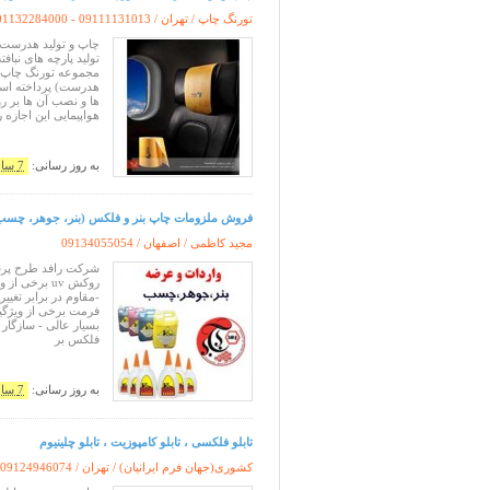
تورنگ چاپ / تهران /
01132284000 - 09111131013
چاپ و تولید هدرست (
تولید پارچه های نبافت
مجموعه تورنگ چاپ، 
هدرست) پرداخته است
ها و نصب آن ها بر
هواپیمایی این اجازه را
به روز رسانی:
7 سال پیش
فروش ملزومات چاپ بنر و فلکس (بنر، جوهر، چسب
مجید کاظمی / اصفهان /
09134055054
روکش uv برخ
فرمت برخی از ویژگی
فلکس بر
به روز رسانی:
7 سال پیش
تابلو فلکسی ، تابلو کامپوزیت ، تابلو چلینیوم
کشوری(جهان فرم ایرانیان) / تهران /
09124946074