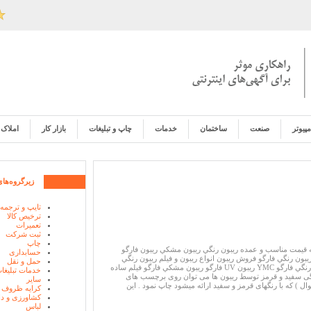
مپیوتر
صنعت
ساختمان
خدمات
چاپ و تبلیغات
بازار کار
املاک
زیرگروه‌ها
تایپ و ترجمه
ترخیص کالا
تعمیرات
ثبت شرکت
چاپ
ه قیمت مناسب و عمده ريبون رنگي ريبون مشکي ريبون فارگو
حسابداری
بون رنگي فارگو فروش ريبون انواع ريبون و فيلم ريبون رنگي
حمل و نقل
فارگو YMCK ريبون رنگي فارگو YMC ريبون UV فارگو ريبون مشکي فارگو فيلم ساده
خدمات تبلیغا
نگی سفید و قرمز توسط ریبون ها می توان روی برچسب های
سایر
 ) که با رنگهای قرمز و سفید ارائه میشود چاپ نمود . این
کرایه ظروف
کشاورزی و دا
لباس