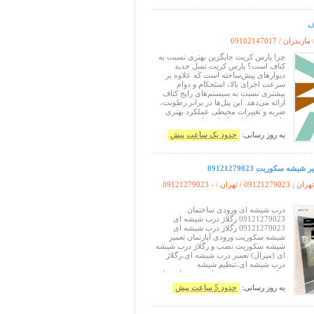
ف
مازندران /
09102147017
چرا پارس کریت جایگزین بهتری نسبت به
کناف است؟ پارس کریت نسل جدید
دیوارهای پیش‌ساخته است که علاوه بر
سرعت اجرای بالا، استحکام و دوام
بیشتری نسبت به سیستم‌های رایج کناف
ارائه می‌دهد. این پنل‌ها در برابر رطوبت،
ضربه و تغییرات محیطی عملکرد بهتری
داشته و به دلیل ساختار مقاوم خود،
گزینه‌ای مناسب برای فضاهای مسکونی،
به روز رسانی:
حدود یک ساعت پیش
اداری، تجاری و صنعتی هستند. از مهم‌ترین
مزایای پارس کریت می‌توان به عایق
مناسب صوتی و ح
شه سکوریت 09121279023
09 / تهران /
09121279023 -
درب شیشه ای ورودی ساختمان
09121279023 رگلاژ درب شیشه ای
09121279023 رگلاژ درب شیشه ای
شیشه سکوریت ورودی آپارتمان تعمیر
شیشه سکوریت نصب و رگلاژ درب شیشه
ای (میرال) تعمیر درب شیشه ای،رگلاژ
درب شیشه ای،تنظیم شیشه
سکوریت،سرویس دربهای شیشه ای،جا به
جایی شیشه سکوریت،تعمیرات دربهای
به روز رسانی:
حدود 5 ساعت پیش
شیشه ای،تعمیرات و فروش یراق الات
دربهای شیشه ای با گارانتی بدون قید و
شرط، رگلاژ شیشه سکوریت یکساعته و با