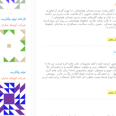
 کاور پشت سری صندلی هواپیمایی ) با بهره گیری از فناوری
ه ( اسپان باند یا همان نانوون ) که قابلیت چاپ پذیری نیز داشته
به چاپ و تولید کاورهای پشت سری صندلی هواپیمایی (
کارخانه تولید والکریت 
. با چاپ نشان تجاری خطوط هواپیمایی بر روی این نوع پارچه
 روی صندلی ، ضمن رعایت سلامت مسافران به صاحبان خطوط
شرکت کوشک سازان سور
 داده با
)
شرکت رافد طرح پرشین عرضه کننده کلیه ملزومات چاپ های لارج فرمت بنر sts با
ی از ویژگیها : -انعطاف پذیر و مقاوم -سطح گلاسه و درخشندگی بالا
-مقاوم در برابر تغییرات جوی و محیطی جوهر مخصوص 5star برای چاپ های لارج
تولید والکریت
ها : - درخشندگی و جذابیت فوق العاده رنگ در چاپ - پوشش
بسیار عالی - سازگار با انواع هدها چسب قطره ای 5star قابل استفاده برای لیفه بنر و
شرکت کوشک سازان سور