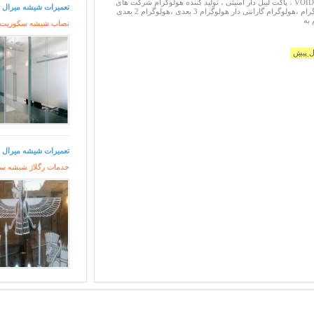
پاکت ضد آب ، پاکت VOID ، پاکت لیبل دار امنیتی ، تولید کننده هولوگرام شرکت های
تعمیرات شیشه میرال ت
سفارش دهنده هولوگرام ،هولوگرام گارانتی دار هولوگرام 3 بعدی ،هولوگرام 2 بعدی
 به
نصاب شیشه سکوریت 09121279023 / تهران 
تعمیرات شیشه میرال ت
خدمات رگلاژ شیشه سکوریت، 121279023