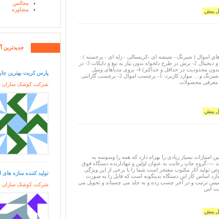
مجالس
مشاوره
جدیدترین آگ
اي اموال ( شبرنگ - شیشه ای -کریستالی - ژله ای - برجسته ) :
1- با چاپ تمام رنگی و دیجیتال 2- برش در طرح دلخواه بدون نیاز به تیغ و دایکات 3- در
ابعاد و تیراژ دلخواه (بدون محدودیت در حداقل و حداکثر) 4- بروی مدیاهای وینیل
پارس کریت بهترین جای
(PVC) - شیشه ای - شبرنگ و ... موارد کاربرد: 1- برچسب اموال 2- برچسب گارانتی
شرکت کوشک سازان سور
ئین امتیازات بسیار زیادی را بهراه دارد که همه را وسوسه به
 ----گروه چاپ رعایت به عنوان اولین و تنهادارنده دستگاه فوق
لید آثار مکتوب مفتخر است شما را با برخی از این ویژگی
تولید کننده سازه های 
زد اساس کار این دستگاه بدینگونه است که فایل را به صورت
سپس ترتیب و در آخر چسب زده و به جلد می چسباند و تحویل می
شرکت کوشک سازان سور
هت اس