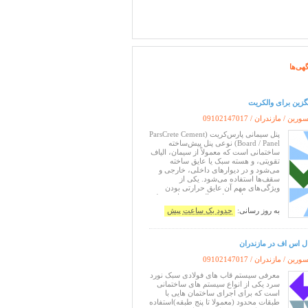
هی‌ها
گزین برای والکریت
ین / مازندران /
09102147017
پنل سیمانی پارس‌کریت (ParsCrete Cement
Board / Panel) نوعی پنل پیش‌ساخته
ساختمانی است که معمولاً از سیمان، الیاف
تقویتی، و هسته سبک یا عایق ساخته
می‌شود و در دیوارهای داخلی، خارجی و
سقف‌ها استفاده می‌شود. یکی از
ویژگی‌های مهم آن عایق حرارتی بودن
نسبی در مقایسه با مصالح سنتی است. 1.
ساختار پنل سیمانی پارس‌کریت ساختار این
به روز رسانی:
حدود یک ساعت پیش
پنل‌ها معمولاً شامل چند لایه است: وجود
هسته سبک باعث کاهش انتقال حرارت می
ال اس اف در مازندران
ین / مازندران /
09102147017
معرفی سیستم قاب های فولادی سبک نورد
سرد یکی از انواع سیستم های ساختمانی
است که برای اجرای ساختمان هایی با
طبقات محدود (معمولا تا پنج طبقه)استفاده