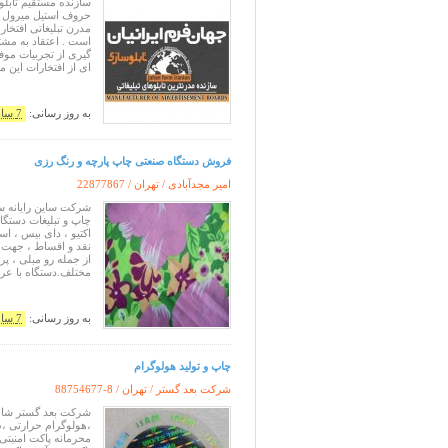
سازنده مستقیم تابلو
حروف استیل میرول و
است . اعتقاد به مش
ای از افتخارات این 
به روز رسانی:
7 سال پیش
فروش دستگاه صنعتی چاپ پارچه و رنگ رزی
امیر مجدآبادی / تهران /
22877867
شرکت ساین رایانه سای
چاپ و تبلیغات دستگا
اکتیو ، دای بیس ، ا
نقد و اقساط ، جهت ت
از جمله رو مبلی ، پ
مختلف.دستگاه با ع
به روز رسانی:
7 سال پیش
چاپ و تولید هولوگرام
شرکت بعد گستر / تهران /
88754677-8
شرکت بعد گستر شامل
،هولوگرام حرارتی ،ط
محرمانه پاکت امنیت