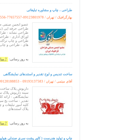
طراحی ، چاپ و مشاوره تبلیغاتی
بهارگرافیک / تهران /
556-77657557-09123801978
طراحی حرفه ایی (نشان
طراحی نشانه - طرا
اوراق اداری - طراحی
طراحی و چاپ تراکت 
های - طراحی و چاپ
به روز رسانی:
7 سال پیش
ساخت تندیس و لوح تقدیر و استندهای نمایشگاهی
آقای میثمی / تهران /
 09128188853 - 09193137583
داریوش پلاک ساخت ت
سینه داریوش پلاک س
نمایشگاهی - ارائه ک
تقدیر - ساخت بج سینه
کلیه امور تبلیغات و
پلاک استندهای
به روز رسانی:
7 سال پیش
چاپ و تولید هدرست ( کاور پشت سری صندلی هواپیم