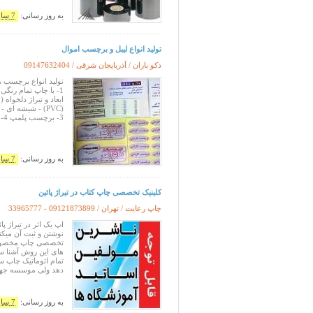
به روز رسانی:
7 سال پیش
تولید انواع لیبل و برچسب اموال
دکو باران / آذربایجان شرقی /
09147632404
توليد انواع برچسب ه
3- برچسب پلمپ 4- معرفی محصولات
به روز رسانی:
7 سال پیش
کلینیک تخصصی چاپ کتاب در تیراژ پائین
چاپ رعایت / تهران /
33965777 - 09121873899
اپ یک اثر در تیراژ پا
نوشتن و ثبت آن میکند
تخصصی چاپ مخصوص تو
های این روش آشنا سا
تمام اتوماتیک چاپ 
دهد ولی موسسه ج
به روز رسانی:
7 سال پیش