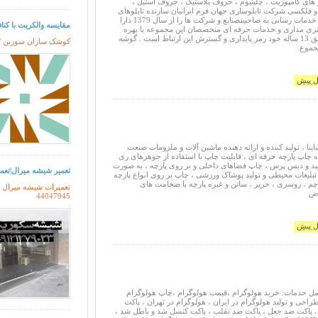
 های کامپوزیت ، چلینیوم ، حروف پلاستیک ، حروف استیل ،
 فلکسی شرکت تابلوساری جهان فرم ایرانیان سازنده تابلوهای
مدرن تبلیغاتی افتخار خدمات رسانی به صاحبینصنایع و شرکت ها را از سال 1379 دارا
مقایسه والکریت با کنا
تری مداری و خدمات حرفه ای متخصصان این مجموعه با بهره
گیری از تجربیات موفق 13 ساله خود رمز پایداری و گسترش این ارتباط است . گوشه
کوشک سازان سورین / 
مجموع
نا ، تولید کننده و ارائه دهنده ماشین آلات و ملزومات صنعت
ه چاپ پارچه حرفه ای ، قابلیت چاپ با استفاده از جوهرهای ری
سید و دیس پرس ، چاپ فضاهای داخلی و بر روی پارچه ، به صورت
تعمیر شیشه میرال|تعمیر شی
بلیغات محیطی و تولید پوشاک ورزشی ، چاپ بر روی انواع پارچه
رچم ، روسری ، حریر ، ساتن و غیره پارچه با ضخامت های
تعمیرات شیشه میرال تهران ; 121279023
رض
44047945
 خدمات: خرید هولوگرام ،قیمت هولوگرام ،چاپ هولوگرام
راحی و تولید هولوگرام در ایران ، هولوگرام در تهران ، پاکت
ی، پاکت ضد جعل ، پاکت ضد تقلب ، پاکت کنسل شد و باطل شد ،