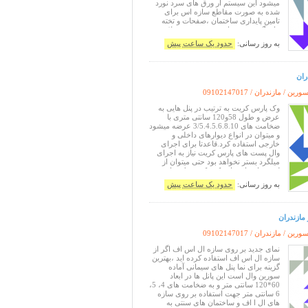
میشود این سیستم ار ورق های سرد نورد
شده به صورت مقاطع سازه اس برای
تامین پایداری ساختمان ،صفحات و تخته
های گچی به عنوان پوشش درونی ،لایه
های عایق حرارتی و صوتی ،قطعات دیواره
به روز رسانی:
حدود یک ساعت پیش
خارجی به عنوان نماو عناصر تکمیل کننده
ساختمان تشکیل میشود این سیستم به
صورت ا
ران
ین / مازندران /
09102147017
وک پارس کریت به ترتیب در پنل هایی به
عرض و طول 58و120 سانتی متری با
ضخامت های 3/5.4.5.6.8.10 عرضه میشود
و میتوان در انواع دیوارهای داخلی و
خارجی استفاده کرد.قاعدتا برای اجرای
وال پست های پارس کریت نیاز به اجرای
میلگرد بستر نخواهد بود حتی میتوان از
لقمه هایی استفاده کنید که فقط محل
اتصال بند دو بلوک رانگه داردو وزن آن
به روز رسانی:
حدود یک ساعت پیش
حدود650کیلوگرم بر متر مکعب است
مزایای بلوک پارس کریت: افزایش
سرعت.اجرای تمیز وپ
 مازندران
ین / مازندران /
09102147017
نمای جدید بر روی سازه ال اس اف اگر از
سازه ال اس اف استفاده کرده اید ،بهترین
گزینه برای نما پنل های سیمانی آماده
سورین وال است این پانل ها در ابعاد
60*120 سانتی متر و به ضخامت های 4، 5،
6 سانتی متر جهت استفاده بر روی سازه
های ال ا اف و ساختمان های سنتی به