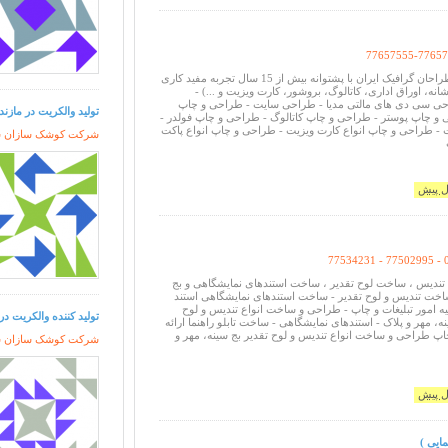
77657555-77657
عضو انجمن صنفی طراحان گرافیک ایران با پشتوانه بیش از 15 سال تجربه مفید کاری
ه، اوراق اداری، کاتالوگ، بروشور، کارت ویزیت و ...) -
حی سی دی های مالتی مدیا - طراحی سایت - طراحی و چاپ
تولید والکریت در مازند
 و چاپ پوستر - طراحی و چاپ کاتالوگ - طراحی و چاپ فولدر -
- طراحی و چاپ انواع کارت ویزیت - طراحی و چاپ انواع پاکت
شرکت کوشک سازان سور
77534231 - 77502995 -
ندیس ، ساخت لوح تقدیر ، ساخت استندهای نمایشگاهی و بج
اخت تندیس و لوح تقدیر - ساخت استندهای نمایشگاهی استند
لیه امور تبلیغات و چاپ - طراحی و ساخت انواع تندیس و لوح
تولید کننده والکریت در
، مهر و پلاک - استندهای نمایشگاهی - ساخت تابلو راهنما ارائه
 چاپ طراحی و ساخت انواع تندیس و لوح تقدیر بج سینه، مهر و
شرکت کوشک سازان سور
ایی )