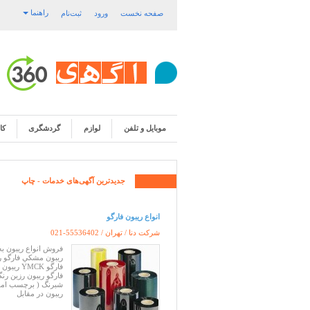
راهنما
صفحه نخست
ورود
ثبت‌نام
موبایل و تلفن
لوازم
گردشگری
کا
جدیدترین آگهی‌های
خدمات
- چاپ
انواع ریبون فارگو
شرکت دنا / تهران /
021-55536402
فروش انواع ريبون ب
ريبون مشکي فارگو ري
فارگو ریبون رزین ر
شبرنگ ( برچسب اموال
ریبون در مقابل