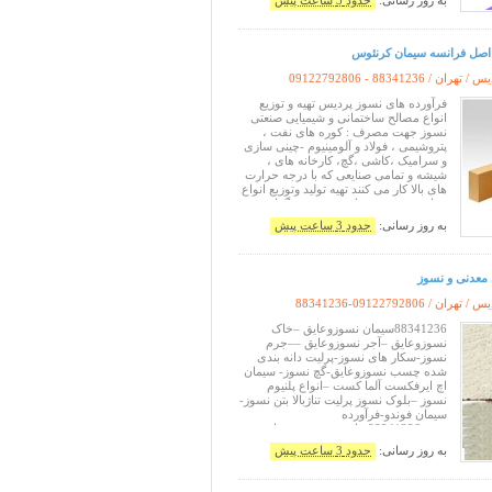
به روز رسانی:
حدود 3 ساعت پیش
0.75 mm 250 gr 100 gr ترکیب: Sn63 /
Pb37 و Sn60 / Pb40 • هسته فلاکس
یس / تهران /
09122792806 - 88341236
فرآورده های نسوز پردیس تهیه و توزیع
انواع مصالح ساختمانی و شیمیایی صنعتی
نسوز جهت مصرف : کوره های نفت ،
پتروشیمی ، فولاد و آلومینیوم -چینی سازی
و سرامیک ،کاشی ،گچ، کارخانه های ،
شیشه و تمامی صنایعی که با درجه حرارت
های بالا کار می کنند تهیه تولید وتوزیع انواع
مواد معدنی وشیمیایی نسوز دیر گداز
وعایق ضد آتش ضد حریق مقاوم در برابر
به روز رسانی:
حدود 3 ساعت پیش
شعله ودما شامل :سیمان نسوز گچ نسوز
چسب نسوز بتن نسوز فرانسه سیمانه
 معدنی و نسوز
یس / تهران /
88341236-09122792806
88341236سیمان نسوزوعایق –خاک
نسوزوعایق –آجر نسوزوعایق ––جرم
نسوز-سکار های نسوز-پرلیت دانه بندی
شده چسب نسوزوعایق-گچ نسوز- سیمان
اچ ایرفکست آلما کست –انواع پلنیوم
نسوز –بلوک نسوز پرلیت تناژبالا بتن نسوز-
سیمان فوندو-فرآورده
نسوز88341236شاموت نسوز-سیمان
پردیس بتن تهیه و توزیع انواع مصالح
به روز رسانی:
حدود 3 ساعت پیش
ساختمانی و شیمیایی صنعتی نسوز جهت
مصرف : کوره های نفت ، پتروشیمی ،
فولاد و الومینیوم چینی و سرامیک ، کاشی