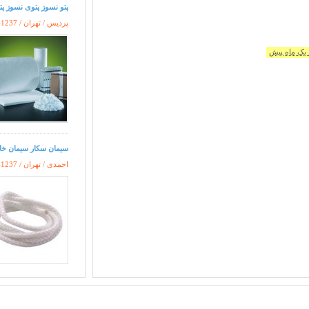
پتو نسوز پتوی نسوز پت
پردیس / تهران /
41237
یک ماه پیش
سیمان سکار سیمان خارجی سی
احمدی / تهران /
41237