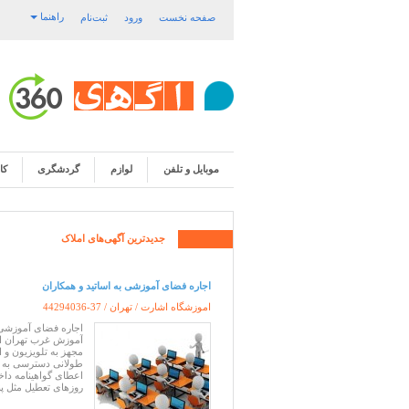
راهنما
صفحه نخست
ورود
ثبت‌نام
موبایل و تلفن
لوازم
گردشگری
کا
جدیدترین آگهی‌های
املاک
اجاره فضای آموزشی به اساتید و همکاران
اموزشگاه اشارت / تهران /
44294036-37
اجاره فضای آموزشی
مجهز به تلویزیون و 
طولانی دسترسی به م
اعطای گواهینامه داخ
روزهای تعطیل مثل پن