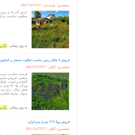
مقصدرو / مازندران /
09117437937
مطلوب مناسب برای 
به روز رسانی:
22 روز پیش
فروش 4 هکتار زمین مناسب فعالیت صنعتی و کشاورزی دارای سوله و برق سه فاز
مقصدرو / گیلان /
09117437937
فرصت مناسب سرمایه
گلخانه و کشت جایگزی
سوله، سابقه فعالیت 
به روز رسانی:
22 روز پیش
فروش ویلا 570 متری بندرانزلی
مقصدرو / گیلان /
09117437937