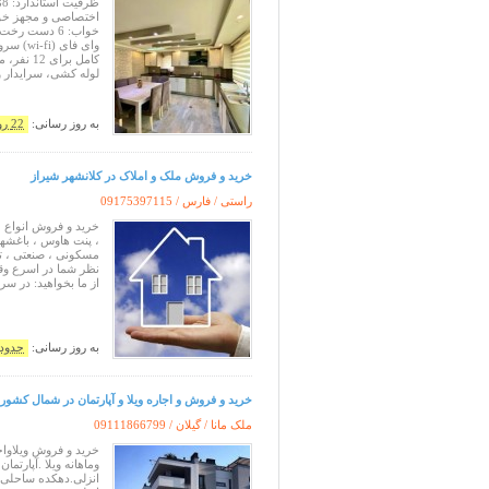
خواب: 6 دست
وای فای
لوله کشی، سرایدار و
به روز رسانی:
22 روز پیش
خرید و فروش ملک و املاک در کلانشهر شیراز
راستی / فارس /
09175397115
خرید و فروش انواع مل
، پنت هاوس ، باغشهری
مسکونی ، صنعتی ، تج
نظر شما در اسرع وقت
از ما بخواهید: در س
به روز رسانی:
حدود 
خرید و فروش و اجاره ویلا و آپارتمان در شمال کشور
ملک مانا / گیلان /
09111866799
خرید و فروش ویلاواج
وماهانه ویلا .آپارتما
انزلی.دهکده ساحلی ا