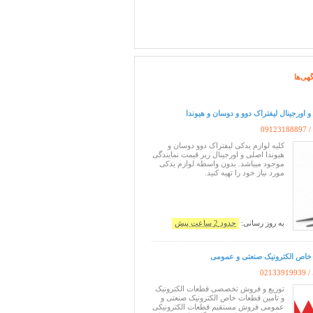
هی‌ها
 اورجینال لیفتراک دوو و دوسان و هیوندا
/
09123188897
کلیه لوازم یدکی لیفتراک دوو دوسان و
هیوندا اصلی و اورجینال زیر قیمت نمایندگی
موجود میباشد. بدون واسطه لوازم یدکی
مورد نیاز خود را تهیه کنید.
به روز رسانی:
حدود 2 ساعت پیش
خاص الکترونیک صنعتی و عمومی
 /
02133919939
توزیع و فروش تخصصی قطعات الکترونیک
و تامین قطعات خاص الکترونیک صنعتی و
عمومی فروش مستقیم قطعات الکترونیکی