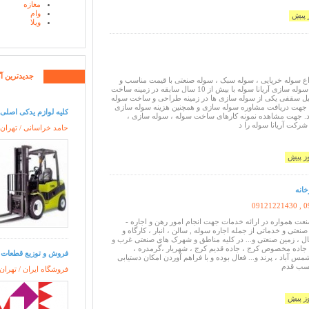
مغازه
وام
ویلا
جدیدترین آگ
 سوله خرپایی ، سوله سبک ، سوله صنعتی با قیمت مناسب و
تحویل فوری شرکت سوله سازی آریانا سوله با بیش از 10 سال سابقه در زمینه ساخت
ل سقفی یکی از سوله سازی ها در زمینه طراحی و ساخت سوله
 جهت دریافت مشاوره سوله سازی و همچنین هزینه سوله سازی
کلیه لوازم یدکی اصلی و
رید. جهت مشاهده نمونه کارهای ساخت سوله ، سوله سازی ،
رکت آریانا سوله را د
حامد خراسانی / تهران 
خانه
09121221430 , 0
ت همواره در ارائه خدمات جهت انجام امور رهن و اجاره -
عتی و خدماتی از جمله اجاره سوله , سالن ، انبار ، کارگاه و
ل ، زمین صنعتی و... در کلیه مناطق و شهرک های صنعتی غرب و
 جاده مخصوص کرج ، جاده قدیم کرج ، شهریار ،گرمدره ،
فروش و توزیع قطعات 
س آباد ، پرند و... فعال بوده و با فراهم آوردن امکان دستیابی
اسب قدم
فروشگاه ایران / تهران