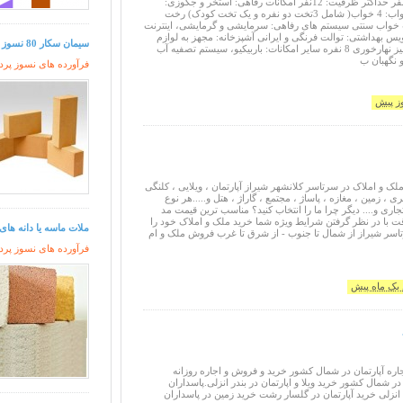
ظرفیت استاندارد: 8نفر حداکثر ظرفیت: 12نفر امکانات رفاهی: استخر و جکوزی:
اختصاصی و مجهز خواب: 4 خواب( شامل 3تخت دو نفره و یک تخت کودک) رخت
 رخت خواب سنتی سیستم های رفاهی: سرمایشی و گرمایشی، اینترنت
 (wi-fi) سرویس بهداشتی: توالت فرنگی و ایرانی آشپزخانه: مجهز به لوازم
سیمان سکار 80 نسوز اصل فرانسه سیمان کرنئوس
کامل برای 12 نفر، میز نهارخوری 8 نفره سایر امکانات: باربیکیو، سیستم تصفیه آب
 نگهبان ب
فرآورده های نسوز پرد
ک و املاک در سرتاسر کلانشهر شیراز آپارتمان ، ویلایی ، کلنگی
 ، زمین ، مغازه ، پاساژ ، مجتمع ، گاراژ ، هتل و.....هر نوع
اری و.... دیگر چرا ما را انتخاب کنید؟ مناسب ترین قیمت مد
 با در نظر گرفتن شرایط ویژه شما خرید ملک و املاک خود را
ملات ماسه یا دانه های
رتاسر شیراز از شمال تا جنوب - از شرق تا غرب فروش ملک و ام
فرآورده های نسوز پرد
یک ماه پیش
اره آپارتمان در شمال کشور خرید و فروش و اجاره روزانه
ن در شمال کشور خرید ویلا و اپارتمان در بندر انزلی.پاسداران
نزلی خرید آپارتمان در گلسار رشت خرید زمین در پاسداران