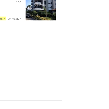
انزلی
به روز رسانی:
حدود 