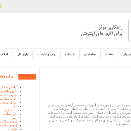
مپیوتر
صنعت
ساختمان
خدمات
چاپ و تبلیغات
بازار کار
املاک
زیرگروه‌های
آژانس املاک
اتاق و پانسیو
اجاره ملک تج
اجاره ملک م
املاک صنعتی
 جهت تدریس و دوره های آموزشی محیطی آرام و صمیمی برای
باغ
آموزش غرب تهران از ساعت 9 صبح تا 21شب قیمت مناسب فضای آموزشگاهی
پنت هاوس
اینترنت و رایانه دارای فضای استراحت مختص استاد برای ساعات
خرید ملک
تروی صادقیه و طرشت امکان عقد قرارداد طولانی مدت امکان
زمین
لی و بین المللی برای همکاران محترم برگزاری کلاس ها حتی در
فروش ملک تج
ج شنبه و ج
فروش ملک م
کارخانه