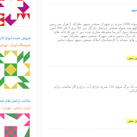
پهر
فروش سوله و بچه سوله 2400 متری در شهرک صنعتی سپهر نظرآباد 5 هزار متر زمین
صنعتی 2400 متر سولهو بچه سوله صنعتی جرثقیل دار گاز جی 60 برق 3 فاز 400 آمپر
لح دیوار آجرنما محوطه سازی شده دور تا دور کارخانه های
تک برگ بددون بدهی شهرک صنعتی سپهر نظرآباد جهت
فروش عمده انواع خازن AC و راه انداز مو
ل های مشابه با کارشناسان املاک صنعتی سپهر سوله تماس
فروشگاه ایران / تهران
گذر زمین 32 3 بر سند تک برگ سوله 120 متری دارای آب، برق و گاز مناسب برای
ارکتی
ساخت ترانس های صنعت
ایران ترانس / تهران /
9