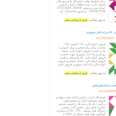
برای خطوط تولید / تعمیرگاه ها و پروژ های
صنعتی تک و عمده قطعات کمیاب فروش
انواع دیود و ترستور IXYS IGBT- DIODE
- THYRISTOR تریستور Westcode - آی
سی IC , مقاومت , ترایاک , فیوز FUSE ,
تریستور , ولوم , پین هدر , کریستال , رله ,
به روز رسانی:
حدود 3 ساعت پیش
دیود , فست دیود DIOD , وریستور
سفارش قطعات خاص الکترونیک
توری
 /
02133919939
فروش انواع خازن AC با کیفیت بالا /
مناسب برای برق صنعتی و برق عمومی (
تک و عمده ) فروش انواع خازن خشک /
روغنی و راه انداز موتوری جهت استارت
فروش انواع خازن AC پلاستیکی و فلزی
فروش انواع خازن خشک سیلندری فروش
انواع خازن راه انداز موتوری فروش خازن
راه انداز مخصوص پمپ آب دستگاه های
صنعتی فروش انواع خازن یخچالی و مایکرو
به روز رسانی:
حدود 3 ساعت پیش
ویو فروش انواع خازن روغنی فروش انواع
خازن کولری ( آبی , اسپیلت ) فروش ا
ی و ترانسفورماتور
0213391993
فروشگاه (ایران ترانس) ارائه دهنده تولید و
فروش مستقیم انواع ترانسفورماتور (
ترانس ) تک فاز و سه فاز با کیفیت صنعتی
مناسب تابلو برق , ماشین آلات صنعتی ,
دستگاه های مختلف , CNC .UPS و مصارف
گوناگون توان های مختلف از 100V تا