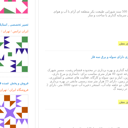
عرض گذر 8 بر زمین 500 سند شورایی طبیعت بکر منطقه ای آرام با آب و هوای
سرمایه گذاری یا ساخت و ساز
تعمیر تخصصی , استابلا
ایران ترانس / تهران /
9
 گذاری و بهره برداری در محدوده فشتام رشت، مسیر شهرک
صنعتی، فروش مجموعه حدود 40 هزار متری مناسب برای: دامداری و مرغ داری،
ن، انبار و دپو، سوله و کارگاه، فعالیت های صنعتی و کشاورزی،
ویژگی ها: 40 هزار متر زمین، دارای 23 هزار متر سند رسمی مابقی در بهره برداری
فروش و پخش عمده قلع آساهی (DEX
فعلی ملک، برق سه فاز، دو حلقه چاه آب، استخر ذخیره آب حدود 3000 متر، دارای 2
در زمینه گ
فروشگاه ایران / تهران