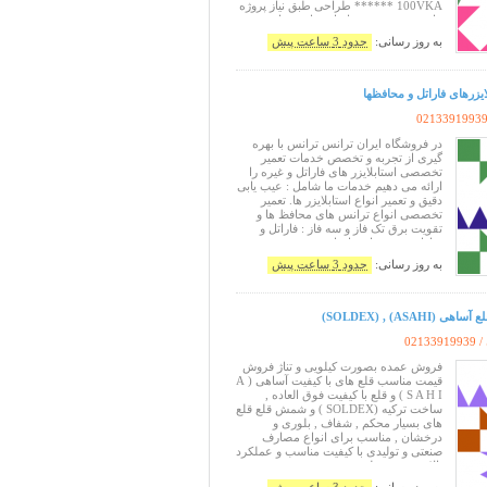
100VKA ****** طراحی طبق نیاز پروژه
های صنعتی فروش انواع ترانس ها و
ترانسفورماتورها .... فروش انواع ترانس
به روز رسانی:
حدود 3 ساعت پیش
در ولتاژ و آمپرهای مختلف .... از 300 میلی
آمپر الی 20/000 آمپر جهت مصا
یزرهای فاراتل و محافظها
0213391993
در فروشگاه ایران ترانس ترانس با بهره
گیری از تجربه و تخصص خدمات تعمیر
تخصصی استابلایزر های فاراتل و غیره را
ارائه می دهیم خدمات ما شامل : عیب یابی
دقیق و تعمیر انواع استابلایزر ها. تعمیر
تخصصی انواع ترانس های محافظ ها و
تقویت برق تک فاز و سه فاز : فاراتل و
سارا و نمونه های وارداتی ... فروش و تعمیر
تخصصی : ترانس های فاراتل .... فاراتل 2
به روز رسانی:
حدود 3 ساعت پیش
کیلو وات . فاراتل 6 کیلو وات. فاراتل 8 کیلو
وات . فار
ASAHI) , (SOL)
 /
02133919939
فروش عمده بصورت کیلویی و تناژ فروش
قیمت مناسب قلع های با کیفیت آساهی ( A
S A H I ) و قلع با کیفیت فوق العاده ,
ساخت ترکیه (SOLDEX ) و شمش قلع قلع
های بسیار محکم , شفاف , بلوری و
درخشان , مناسب برای انواع مصارف
صنعتی و تولیدی با کیفیت مناسب و عملکرد
بالا در تست تولید فروش بصورت قرقره و
شمش 0/63 TIN 0/37 LEAD 0.8 mm