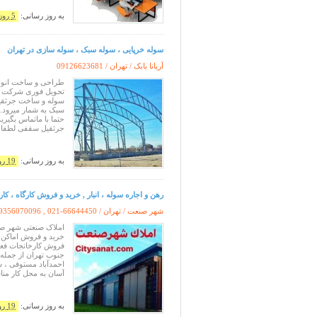
به روز رسانی:
5 روز پیش
سوله خرپایی ، سوله سبک ، سوله سازی در تهران
آریانا بابک / تهران /
09126623681
طراحی و ساخت انواع
سوله و ساخت جرثقی
سبک به شمار میرود.
حتما با ماتماس بگی
جرثقیل سقفی لطفا ش
به روز رسانی:
19 روز پیش
رهن و اجاره سوله ، انبار , خرید و فروش کارگاه ، کار
شهر صنعت / تهران /
9356070096 , 021-66644450
املاک صنعتی شهر صنع
خرید و فروش اماکن صن
فروش کارخانجات فعا
جنوب تهران از جمله
احمدآباد مستوفی ، شم
آسان به محل کار من
به روز رسانی:
19 روز پیش