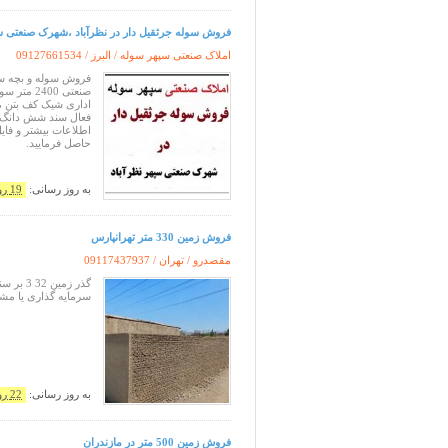
فروش سوله جرثقیل دار در نظرآباد ،شهرک صنعتی س
املاک صنعتی سپهر سوله / البرز /
09127661534
اداری شیک کف بتن مس
فعال سند شش دانگ 
اطلاعات بیشتر و فای
حاصل فرمایید.
به روز رسانی:
19 روز پیش
فروش زمین 330 متر تهرانپارس
مقصدرو / تهران /
09117437937
سرمایه گذاری یا مش
به روز رسانی:
22 روز پیش
فروش زمین 500 متر در مازندران