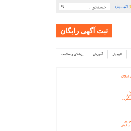
آگهی ویژه
ثبت آگهی رایگان
اتومبیل
آموزش
پزشکی و سلامت
 املاک
ن
اری
سکونی
اری
سکونی