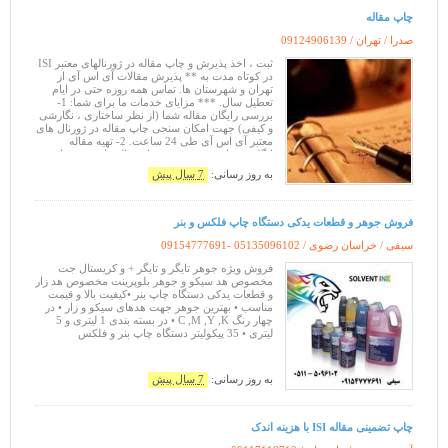
چاپ مقاله
صدرا / تهران /
09124906139
ثبت ، اخذ پذیرش و چاپ مقاله در ژورنالهای معتبر ISI
در کوتاه مدت به ** پذیرش مقالات آی اس آی از
تهران و شهرستان ها. تماس همه روزه حتی در ایام
تعطیل سال. *** مزایای خدمات ما برای شما: 1-
بررسی رایگان مقاله شما (از نظر ساختاری ، نگارشی
و کیفی) جهت امکان سنجی چاپ مقاله در ژورنال های
معتبر آی اس آی طی 24 ساعت. 2- تهیه مقاله
انگلیسی با ترجمه تخصصی از مقاله فارسی شما
مقاله شما را مترجم متخصص به ز
به روز رسانی:
7 سال پیش
فروش جوهر و قطعات یدکی دستگاه چاپ فلکس و بنر
سیفی / خراسان رضوی /
09154777691- 05135096102
فروش ویژه جوهر تایگر و تایگر + و کریستال جت
مخصوص هد سیکو و جوهر بلوپرینت مخصوص هد زار
و قطعات یدکی دستگاه چاپ بنر •کیفیت بالا و قیمت
مناسب • بهترین جوهر جهت هدهای سیکو و زار • در
چهار رنگ C ,M ,Y ,K • در بسته بندی 1 لیتری و 5
لیتری • 35 پیکولیتر دستگاه چاپ بنر و فلکس
به روز رسانی:
7 سال پیش
چاپ تضمینی مقاله ISI با هزینه اندک