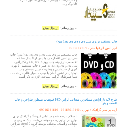
و چاپ تراکت ، پوستر ، بروشور ،فاکتور ، بنر ،
کاتالوگ و ...
به روز رسانی:
7 سال پیش
چاپ مستقیم برروی سی دی و دی وی دی(امین)
امین امین الرعایا / قم /
09132136670
چاپ مستقیم برروی سی دی و دی وی دی(امین) چاپ
سی دی امین افتخار دارد با بیش از 8 سال سابقه
تخصصی در زمینه چاپ روی CD, DVD و تکثیرانبوه
سی دی و دی وی دی به همراه چاپ مستقیم، با بهره
گیری از جدیدترین و پیشرفته ترین سیستم چاپ
دیجیتال از کشور آلمان با کیفیت بسیار عالی در خدمت
شما هموطنان گرامی میباشد. لازم به ذکر است
تکنولوژی چاپ CD, DVD در این مرکز بر اساس
استاندارد CMYK بوده و خروجی چاپ دیسک با طرح
به روز رسانی:
7 سال پیش
طرح لايه باز آژانس مسافرتي مشاغل ايراني PSD فتوشاپ بمنظور طراحي و چاپ
افست و بنر
آرت پي سي گرافيک / تهران /
09016041610 - 02166919140
با سلام عرضه شده در اولين فروشگاه گرافيک براي
اولين بار در ايران، مجموعه ارزشمند بانک طرحهاي
مشاغل و اصناف مختلف توسط گروه Artp30 طراحي