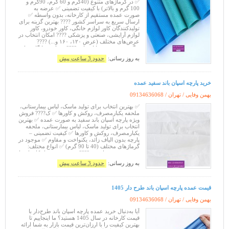
✅ ​​در گرماژهای متنوع (40گرم و 60 گرم، 90گرم و
100 گرم و بالاتر) با کیفیت تضمینی ✅ عرضه به
صورت عمده مستقیم از کارخانه، بدون واسطه ✅
ارسال سریع به سراسر کشور ???? بهترین گزینه برای
تولیدکنندگان کاور لوازم خانگی، کاور خودرو، کاور
لوازم آرایشی، صنعتی و پزشکی ???? امکان انتخاب در
عرض‌های مختلف (عرض ۱۲۰، ۱۶۰ و...) ????
رنگ‌بندی متنوع و قابل چاپ ???? مشاوره رایگان قبل
از خرید ???? همکاری با
به روز رسانی:
حدود 3 ساعت پیش
خرید پارچه اسپان باند سفید عمده
بهمن وفایی / تهران /
09134636068
✅ بهترین انتخاب برای تولید ماسک، لباس بیمارستانی،
ملحفه یکبارمصرف، روکش و کاورها ✅ ک???? فروش
ویژه پارچه اسپان باند سفید به صورت عمده ✅ بهترین
انتخاب برای تولید ماسک، لباس بیمارستانی، ملحفه
یکبارمصرف، روکش و کاورها ✅ کیفیت تضمینی –
پارچه بدون الیاف زائد، یکنواخت و مقاوم ✅ موجود در
گرماژهای مختلف (40 تا 90 گرم) ✅ انواع مختلف:
۱۲۰، ۱۶۰ و سفارشی ???? خرید مستقیم از کارخانه با
قیمت رقابتی ????
به روز رسانی:
حدود 3 ساعت پیش
قیمت عمده پارچه اسپان باند طرح دار 1405
بهمن وفایی / تهران /
09134636068
آیا به‌دنبال خرید عمده پارچه اسپان باند طرح‌دار با
قیمت کارخانه در سال 1405 هستید؟ ما اینجاییم تا
بهترین کیفیت را با ارزان‌ترین قیمت بازار به شما ارائه