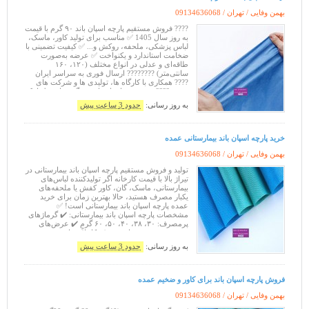
بهمن وفایی / تهران /
09134636068
???? فروش مستقیم پارچه اسپان باند ۹۰ گرم با قیمت
به روز سال 1405 ✅ مناسب برای تولید کاور، ماسک،
لباس پزشکی، ملحفه، روکش و... ✅ کیفیت تضمینی با
ضخامت استاندارد و یکنواخت ✅ عرضه به‌صورت
طاقه‌ای و عدلی در انواع مختلف (۱۲۰، ۱۶۰
سانتی‌متر) ???????? ارسال فوری به سراسر ایران
???? همکاری با کارگاه ها، تولیدی ها و شرکت های
پخش ???? قیمت روز اسپان باند ۹۰ گرم را فقط با یک
تماس برقرار کنید ???? ف
به روز رسانی:
حدود 3 ساعت پیش
خرید پارچه اسپان باند بیمارستانی عمده
بهمن وفایی / تهران /
09134636068
تولید و فروش مستقیم پارچه اسپان باند بیمارستانی در
تیراژ بالا با قیمت کارخانه اگر تولیدکننده لباس‌های
بیمارستانی، ماسک، گان، کاور کفش یا ملحفه‌های
یکبار مصرف هستید، حالا بهترین زمان برای خرید
عمده پارچه اسپان باند بیمارستانی است! ✅
مشخصات پارچه اسپان باند بیمارستانی: ✔️ گرماژهای
پرمصرف: ۳۰، ۳۸، ۴۰، ۵۰، ۶۰ گرم ✔️ عرض‌های
۱۰۰، ۱۲۰ و ۱۶۰ سانتی‌متر ✔️ کاملاً بهداشتی و ضد
حساسیت ✔️ بدون بافت
به روز رسانی:
حدود 3 ساعت پیش
فروش پارچه اسپان باند برای کاور و ضخیم عمده
بهمن وفایی / تهران /
09134636068