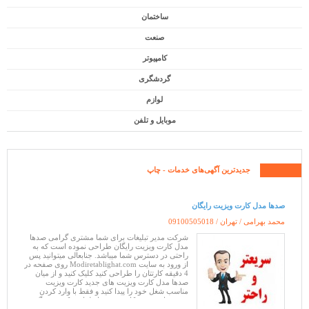
ساختمان
صنعت
کامپیوتر
گردشگری
لوازم
موبایل و تلفن
جدیدترین آگهی‌های
خدمات
- چاپ
صدها مدل کارت ویزیت رایگان
محمد بهرامی / تهران /
09100505018
شرکت مدیر تبلیغات برای شما مشتری گرامی صدها
مدل کارت ویزیت رایگان طراحی نموده است که به
راحتی در دسترس شما میباشد. جنابعالی میتوانید پس
از ورود به سایت Modiretablighat.com روی صفحه در
4 دقیقه کارتتان را طراحی کنید کلیک کنید و از میان
صدها مدل کارت ویزیت های جدید کارت ویزیت
مناسب شغل خود را پیدا کنید و فقط با وارد کردن
مشخصات خود ، کارت خود را طراحی کنید. هیچگونه