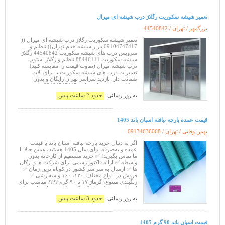
تعمير شیشه سکوریت رگلاژ درب شیشه ای میرال
بزرگمهر / تهران /
44540842
تعمیر شیشه سکوریت رگلاژ درب شیشه ای میرال ((
09104747417 بازار شیشه خیام تهران)) تنظیم و
سرویس درب های شیشه سکوریت 44540842 رگلاژ
شیشه سکوریت 88446111 تنظیم و رگلاژ استوپ
درب شیشه میرال (تفاوت قیمت را مقایسه کنید)
تعمیرات درب های شیشه سکوریت با یراق الات
ضمانت دار. بازدید سراسر تهران رایگان و بدون
تعطیلی. شماره های تماس 09104747417
09365384010 88446111 44540842
به روز رسانی:
حدود 2 ساعت پیش
قیمت عمده پارچه نبافته اسپان باند 1405
بهمن وفایی / تهران /
09134636068
اگر به دنبال خرید پارچه نبافته اسپان باند با قیمت
عمده و به‌صرفه برای سال 1405 هستید، همین حالا با
ما تماس بگیرید! ✅ خرید مستقیم از کارخانه بدون
واسطه ✅ ارائه فاکتور رسمی برای شرکت ها و ارگان
ها ✅ ارسال به سراسر کشور در کوتاه ترین زمان ✅
فروش در انواع مختلف: ۱۲۰، ۱۶۰ و سفارشی ✅
رنگبندی متنوع، گرماژ ۱۷ تا ۹۰ گرم ???? مناسب برای
استفاده در: تولید ماسک، گان و لباس بیمارستانی تولید
روک
به روز رسانی:
حدود 3 ساعت پیش
قیمت اسپان باند 90 گرم 1405