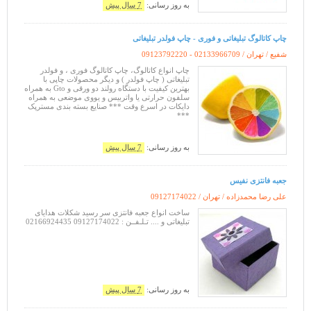
هزینه ای بابت طراحی گرفته نمیشود
به روز رسانی:
7 سال پیش
چاپ کاتالوگ تبلیغاتی و فوری - چاپ فولدر تبلیغاتی
شفیع / تهران /
09123792220 - 02133966709
چاپ انواع کاتالوگ، چاپ کاتالوگ فوری ، و فولدر
تبلیغاتی ( چاپ فولدر ) و دیگر محصولات چاپی با
بهترین کیفیت با دستگاه رولند دو ورقی و Gto به همراه
سلفون حرارتی یا واتربیس و یووی موضعی به همراه
دایکات در اسرع وقت *** صنایع بسته بندی مسترپک
***
به روز رسانی:
7 سال پیش
جعبه فانتزی نفیس
علی رضا محمدزاده / تهران /
09127174022
ساخت انواع جعبه فانتزی سر رسید شکلات هدایای
تبلیغاتی و .... تـلـفــن : 09127174022 02166924435
به روز رسانی:
7 سال پیش