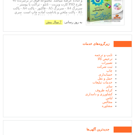
و آماده عرضه ميباشد. مجموعه فوق در برگيرنده 40
طرح PSD کارت ويزيت - تابلو - تراکت يا پوستر -
سربرگ A4 - سربرگ A5 - فاکتور - پاکت A4 - پاکت
A5 - پاکت ملخي و ياداشت آماده چاپ است. سري
کامل اين بانک طرح، شامل 230 گيگابايت در قالب
100 شغل و 4000 طرح آماده و لايه ب
به روز رسانی:
7 سال پیش
زیرگروه‌های خدمات
تایپ و ترجمه
ترخیص کالا
تعمیرات
ثبت شرکت
چاپ
حسابداری
حمل و نقل
خدمات تبلیغات
سایر
کرایه ظروف
کشاورزی و دامداری
لباس
مجالس
مشاوره
جدیدترین آگهی‌ها