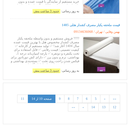
خرید مستقیم از نمایندگی با قیمت عمده و بدون
واسطه را تجربه کنید. ???? ویژگی‌های پارچه اسپان
باند بافتینه:
به روز رسانی:
حدود 3 ساعت پیش
قیمت ملحفه یکبار مصرف کشدار هتلی 1405
بهمن وفایی / تهران /
09134636068
???? فروش مستقیم و بدون واسطه ملحفه یکبار
مصرف کشدار مخصوص هتل با بهترین قیمت عمده
سال 1404 آغاز شد! ✅ تولید مستقیم از کارخانه ✅
کیفیت تضمینی | قیمت رقابتی ✅ قابل استفاده برای
تخت یکنفره و دونفره ✅ پارچه اسپان‌باند درجه 1،
بهداشتی، نرم و بدون پرز ✅ دارای کش دورتادور برای
فیکس شدن راحت روی تخت ✅ بسته‌بندی بهداشتی و
مرتب ✅ مناسب برای هتل‌ها، اقامتگاه‌ها،
مسافرخانه‌ها، مراکز درمانی و سالن‌ها
به روز رسانی:
حدود 3 ساعت پیش
««
«
5
6
7
8
9
صفحه 10 از 14
11
»»
»
14
13
12