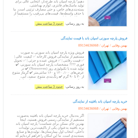
دهیم! پارچه اسپان باند طرح‌دار، انتخابی عالی برای
تولید ماسک‌های فانتزی، لوازم بهداشتی،
بسته‌بندی‌های خاص، و حتی مصارف تزئینی است. ما
با حذف واسطه‌ها، قیمت‌های بی‌رقیب را مستقیماً از
درب کارخانه ارائه می‌دهیم. مشخصات پارچه اسپان
باند طرح‌دار م
به روز رسانی:
حدود 3 ساعت پیش
فروش پارچه سوزنی اسپان باند با قیمت نمایندگی
بهمن وفایی / تهران /
09134636068
فروش ویژه پارچه اسپان باند سوزنی به صورت
مستقیم از نمایندگی فروش کارخانه ✅ کیفیت عالی |
✅ قیمت رقابتی | ✅ فروش عمده و جزئی | ✅ تحویل
فوری ???? مشخصات پارچه اسپان باند سوزنی: ✔️
تولید شده با تکنولوژی روز (Nonwoven) ✔️ در
عرض‌های ۱۰۰، ۱۲۰ و ۱۶۰ سانتی‌متر ✔️ گرماژ متنوع
از ۳۰ تا ۹۰ گرم ✔️ رنگ‌بندی متنوع: سفید، آبی،
مشکی، سبز، صورتی و ... ✔️ مناسب برای ماسک،
گان، کاور، ساک تبلیغاتی، صنایع پ
به روز رسانی:
حدود 3 ساعت پیش
خرید پارچه اسپان باند بافتینه از نمایندگی
بهمن وفایی / تهران /
09134636068
اگر به‌دنبال خرید پارچه اسپان باند بافتینه به‌صورت
مستقیم از نمایندگی رسمی فروش هستید، اینجا
بهترین جای ممکن برای شماست! پارچه اسپان باند
برند بافتینه به‌عنوان یکی از باکیفیت‌ترین تولیدات
داخلی، انتخاب اول بیمارستان‌ها، تولیدی‌ها و صنایع
بسته‌بندی است. ما این امکان را فراهم کرده‌ایم که