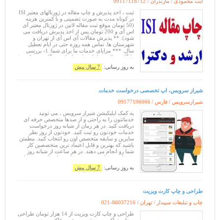
آیت محمودی / مازندران /
09117118712
ثبت ، اخذ پذیرش و چاپ مقاله در ژورنالهای معتبر ISI
در کوتاه مدت به صورت تضمینی و با کمترین هزینه
(50 تومان موقع ثبت مقاله لاتین در ژورنال معتبر آی
اس آی و 200 تومان پس از اخذ پذیرش دریافت می
شود). ** پذیرش مقالات آی اس آی از تهران و
شهرستان ها. تماس همه روزه حتی در ایام تعطیل
سال. *** مزایای خدمات ما برای شما: 1- بررسی
رایگان مقاله شما (از نظر ساختاری ، نگارشی و کیفی)
جهت امکان سنجی چاپ
به روز رسانی:
7 سال پیش
شیراز سرویس، اپ تخصصی درخواست خدمات
شیرازسرویس / فارس /
09177196066
به کمک اپلیکیشن شیراز سرویس ، می تونید
خدماتتون را به راحتی و از صدها متخصص حرفه ای
دریافت کنید. در هر زمان از شبانه روز درخواست
خدمات خودتون رو ثبت کنید. خودتون از روز نظر
سایرین و سابقه متخصص اون رو انتخاب کنید. مطمئن
باشید که بهترین و قابل اعتماد ترین متخصصین کار
شما رو انجام می دهند. در هر ساعت از شبانه روز
پشتیبانی شیراز سرویس همراه شما خواهد بود. خیلی
سریع متخصصتون رو پیدا می کنید و ک
به روز رسانی:
7 سال پیش
طراحی و چاپ کارت ویزیت
چاپ و تبلیغات سپیدار / تهران /
021-86037216
طراحی و چاپ کارت ویزیت از 14 هزار تومان طراحی