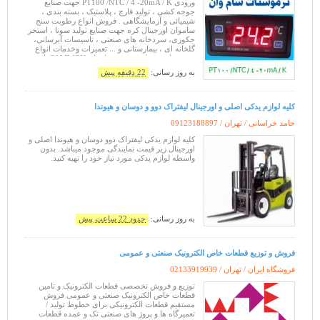
ورودی PT100 /NTC / 4 -20mA / K جهت صنایع
جوجه کشی ، تولید قارچ ، پلاستیک ، بسته بندی ،
شیمیائی و آزمایشگاهی . فروش انواع رطوبت سنج
ساموان اورجینال کره جهت صنایع تولید سونا ، استخر
جکوزی، سردخانه های صنعتی ، تاسیسات آبرسانی،
گلخانه ای ، بیمارستانی و ... تعمیرات وخدمات انواع
ترموستات ، رطوبت سنج ساموان SAMWON با
بهترین کیفیت و گارانتی . لواز
به روز رسانی:
22 دقیقه پیش
کلیه لوازم یدکی اصلی و اورجینال لیفتراک دوو و دوسان و هیوندا
حامد خراسانی / تهران /
09123188897
کلیه لوازم یدکی لیفتراک دوو دوسان و هیوندا اصلی و
اورجینال زیر قیمت نمایندگی موجود میباشد. بدون
واسطه لوازم یدکی مورد نیاز خود را تهیه کنید.
به روز رسانی:
حدود 22 ساعت پیش
فروش و توزیع قطعات خاص الکترونیک صنعتی و عمومی
فروشگاه ایران / تهران /
02133919939
توزیع و فروش تخصصی قطعات الکترونیک و تامین
قطعات خاص الکترونیک صنعتی و عمومی فروش
مستقیم قطعات الکترونیکی برای خطوط تولید /
تعمیرگاه ها و پروژ های صنعتی تک و عمده قطعات