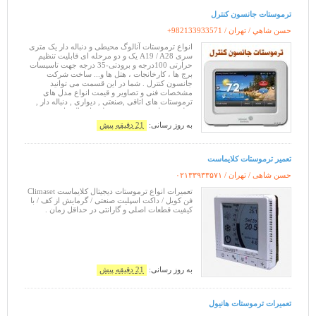
ترموستات جانسون كنترل
حسن شاهي / تهران /
+982133933571
انواع ترموستات آنالوگ محیطی و دنباله دار یک متری
سری A19 / A28 یک و دو مرحله ای قابلیت تنظیم
حرارتی 100درجه و برودتی-35 درجه جهت تاسیسات
برج ها ، کارخانجات ، هتل ها و... ساخت شرکت
جانسون کنترل . شما در این قسمت می توانید
مشخصات فنی و تصاویر و قیمت انواع مدل های
ترموستات های اتاقی ,صنعتی , دیواری , دنباله دار ,
قطع و وصلی , تدریجی محیطی یا دنباله دار ، مستغرق
، فصلی و دو فصلی ، عمودی و افقی جان
به روز رسانی:
21 دقیقه پیش
تعمیر ترموستات کلایماست
حسن شاهی / تهران /
۰۲۱۳۳۹۳۳۵۷۱
تعمیرات انواع ترموستات دیجیتال کلایماست Climaset
فن کویل / داکت اسپلیت صنعتی / گرمایش از کف / با
کیفیت قطعات اصلی و گارانتی در حداقل زمان .
به روز رسانی:
21 دقیقه پیش
تعمیرات ترموستات هانیول