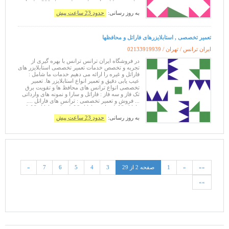
ترانس در ولتاژ و آمپرهای مختلف .... از 300 میلی آمپر
الی 20/000 آمپر جهت مصا
به روز رسانی:
حدود 23 ساعت پیش
تعمیر تخصصی , استابلایزرهای فاراتل و محافظها
ایران ترانس / تهران /
02133919939
در فروشگاه ایران ترانس ترانس با بهره گیری از
تجربه و تخصص خدمات تعمیر تخصصی استابلایزر های
فاراتل و غیره را ارائه می دهیم خدمات ما شامل :
عیب یابی دقیق و تعمیر انواع استابلایزر ها. تعمیر
تخصصی انواع ترانس های محافظ ها و تقویت برق
تک فاز و سه فاز : فاراتل و سارا و نمونه های وارداتی
... فروش و تعمیر تخصصی : ترانس های فاراتل ....
فاراتل 2 کیلو وات . فاراتل 6 کیلو وات. فاراتل 8 کیلو
وات . فار
به روز رسانی:
حدود 23 ساعت پیش
««
«
1
صفحه 2 از 29
3
4
5
6
7
»
»»