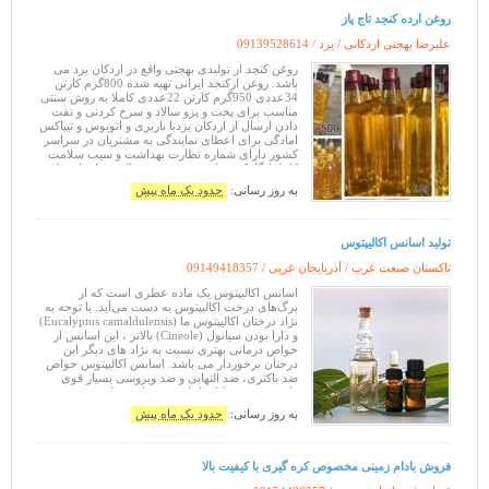
روغن ارده کنجد تاج پاز
علیرضا بهجتی اردکانی / یزد /
09139528614
روغن کنجد از تولیدی بهجتی واقع در اردکان یزد می
باشد. روغن ازکنجد ایرانی تهیه شده 800گرم کارتن
34عددی 950گرم کارتن 22عددی کاملا به روش سنتی
مناسب برای پخت و پزو سالاد و سرخ کردنی و تفت
دادن ارسال از اردکان یزدبا باربری و اتوبوس و تیپاکس
امادگی برای اعطای نمایندگی به مشتریان در سراسر
کشور دارای شماره نظارت بهداشت و سیب سلامت
کاملا ارگانیک و طبیعی و صدرصد خالص برای استعلام
قیمت تماس بگیری
به روز رسانی:
حدود یک ماه پیش
تولید اسانس اکالیپتوس
تاکستان صنعت غرب / آذربایجان غربی /
09149418357
اسانس اکالیپتوس یک ماده عطری است که از
برگ‌های درخت اکالیپتوس به دست می‌آید. با توجه به
نژاد درختان اکالیپتوس ما (Eucalyptus camaldulensis)
و دارا بودن سیانول (Cineole) بالاتر ، این اسانس از
خواص درمانی بهتری نسبت به نژاد های دیگر این
درختان برخوردار می باشد. اسانس اکالیپتوس خواص
ضد باکتری، ضد التهابی و ضد ویروسی بسیار قوی
دارد. به همین دلیل، اغلب در صنایع بهداشتی و
آرایشی، محصولات تمیزکننده و مح
به روز رسانی:
حدود یک ماه پیش
فروش بادام زمینی مخصوص کره گیری با کیفیت بالا