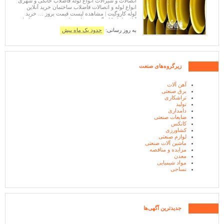
اتصالات و شیرآلات انواع لوله فاضلاب خانگی و شهری
انواع لوله و اتصالات فاضلاب ساختمان خرید آنلاین
لوله کاروگیت | مشاهده لیست قیمت بروز … خرید
آنلاین لوله کاروگیت | مشاهده لیست قیمت بروز انواع
خرید و لیست
به روز رسانی:
حدود یک ماه پیش
زیرگروه‌های صنعت
آهن آلات
برق صنعتی
تراشکاری
تولید
دامداری
ضایعات صنعتی
کانکس
کشاورزی
لوازم صنعتی
ماشین آلات صنعتی
مزایده و مناقصه
معدن
مواد شیمیایی
نساجی
جدیدترین آگهی‌ها