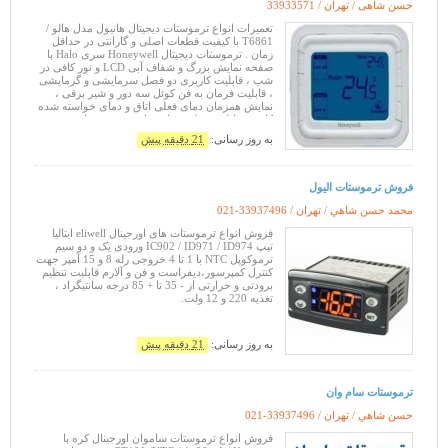
حسن شاهی / تهران /
33933571
تعمیرات انواع ترموستات دیجیتال هانیول مدل هالو /
T6861 با کیفیت قطعات اصلی و گارانتی در حداقل
زمان . ترموستات دیجیتال Honeywell سری Halo با
صفحه نمایش بزرگ و شفاف آبی LCD و نور کافی در
شب ، قابلیت کاربری دو فصل سرمایشی و گرمایشی
، قابلیت فرمان به فن کوئل سه دور و شیر برقی ،
نمایش همزمان دمای فعلی اتاق و دمای خواسته شده
کاربر ، قابلیت تنظیم زمان برای روشن و خاموش
سدن اتوماتیک دستگاه ، بازیابی تنظی
به روز رسانی:
21 دقیقه پیش
فروش ترموستات اليول
محمد حسن شاهي / تهران /
021-33937496
فروش انواع ترموستات های اورجینال eliwell ایتالیا
تیپ IC902 / ID971 / ID974 ورودی یک و دو سیم
ترموکوپل NTC با 1 تا 4 خروجی رله 8 و 15 آمپر جهت
کنترل کمپرسور،دیفراست و فن و آلارم قابلیت تنظیم
برودتی و حرارتی از - 35 تا + 85 درجه سانتیگراد ،
تغذیه 220 و 12 ولت.
به روز رسانی:
21 دقیقه پیش
ترموستات سام وان
حسن شاهي / تهران /
021-33937496
فروش انواع ترموستات ساموان اورجینال کره با