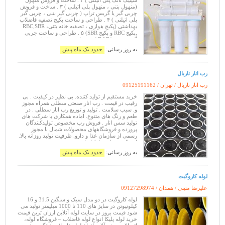
سپتیک تانک پلی اتیلنی ) ۲ . ساخت و فروش منهول
(منهول بتنی ، منهول پلی اتیلنی ) ۳ . ساخت و فروش
چربی گیر یا گریس تراپ ( چربی گیر بتنی ، چربی گیر
پلی اتیلنی ) ۴ . طراحی و ساخت پکیج تصفیه فاضلاب
بهداشتی (پکیج هوازی ، تصفیه خانه بتنی، RBC,SBR
,پکیج RBC و پکیج SBR) ۵ . طراحی و ساخت چربی
گیر صنعتی ( DAF ) ۶ . ساخت و فروش انواع سختی
گیر ، دیایونایزر ، اسم
به روز رسانی:
حدود یک ماه پیش
رب انار ناربال
رب انار ناربال / تهران /
09125191162
خرید مستقیم از تولید کننده. بی نظیر در کیفیت . بی
رقیب در قیمت . رب انار صنعتی سطلی همراه مجوز
و. سیب سلامت . تولید و توزیع رب انار سطلی . در
طعم و رنگ های متنوع. اماده همکاری با شرکت های
تولید سس انار . فروش رب مخصوص تولیدکنندگان
پرورده و فروشگاههای محصولات شمال با مجوز
رسمی از سازمان غذا و دارو. ظرفیت تولید روزانه بالا.
ارسال به تمام نقاط ایران فروش به صورت عمده و
تناژ از کجا بفهمیم رب
به روز رسانی:
حدود یک ماه پیش
لوله کاروگیت
علیرضا متینی / همدان /
09127298974
لوله کاروگیت در دو مدل سبک و سنگین 31.5 و 16
کیلونیوتن در سایز های 110 تا 1000 میلیمتر تولید می
شود قیمت بروز در سایت لوله آنلاین ارزان ترین قیمت
خرید لوله پلیکا انواع لوله فاضلاب – فروشگاه لوله،