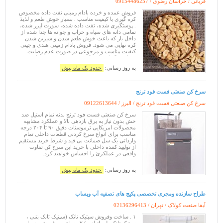
قربانی / خراسان رضوی /
09154486257
فروش عمده و خرده بادام زمینی تفت داده مخصوص
کره گیری با کیفیت مناسب . بسیار خوش طعم و لذیذ
. پوستگیری شده، تفت داده شده، سورت لیزر شده،
تمامی دانه های سیاه و خراب و جوانه ها جدا شده از
داخل بار که باعث خوش طعم شدن و شیرین شدن
کره نهایی می شود. فروش بادام زمینی هندی و چینی
کیفیت مناسب و مرجوعی در صورت عدم رضایت
سفارش آسان ، ارسال سریع و به تمام شهرهای
کشور با هزینه حمل مناسب
به روز رسانی:
حدود یک ماه پیش
سرخ کن صنعتی فست فود ترنج
سرخ کن صنعتی فست فود ترنج / البرز /
09122613644
سرخ کن صنعتی فست فود ترنج بدنه تمام استیل ضد
خش بدون نیاز به برق بازدهی بالا و عملکرد مشابهه
محصولات امریکایی ترموستات دقیق ۹۰ تا ۲۰۴ درجه
مناسب برای انواع سرخ کردنی قطعات داخلی تمام
وارداتی یک سل ضمانت بی قید و شرط خرید مستقیم
از تولیید کننده داخلی با خرید این سرخ کن تفاوت
واقعی در عملکرئ را احساس خواهید کرد.
به روز رسانی:
حدود یک ماه پیش
طراح سازنده ومجری تخصصی پکیج های تصفیه آب وپساب
آبفا صنعت کولاک / تهران /
02136296413
۱ . ساخت وفروش سپتیک تانک (سپتیک تانک بتنی ،