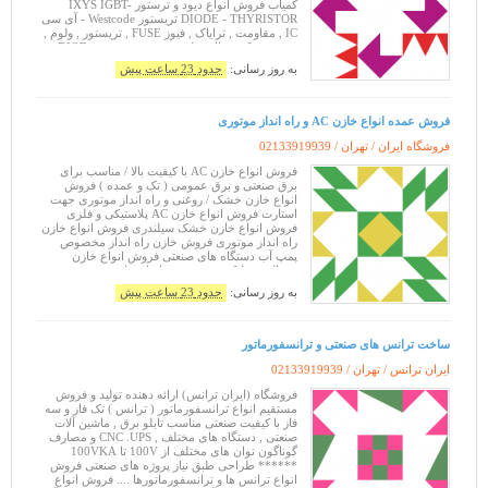
کمیاب فروش انواع دیود و ترستور IXYS IGBT-
DIODE - THYRISTOR تریستور Westcode - آی سی
IC , مقاومت , ترایاک , فیوز FUSE , تریستور , ولوم ,
پین هدر , کریستال , رله , دیود , فست دیود DIOD ,
وریستور سفارش قطعات خاص الکترونیک
به روز رسانی:
حدود 23 ساعت پیش
فروش عمده انواع خازن AC و راه انداز موتوری
فروشگاه ایران / تهران /
02133919939
فروش انواع خازن AC با کیفیت بالا / مناسب برای
برق صنعتی و برق عمومی ( تک و عمده ) فروش
انواع خازن خشک / روغنی و راه انداز موتوری جهت
استارت فروش انواع خازن AC پلاستیکی و فلزی
فروش انواع خازن خشک سیلندری فروش انواع خازن
راه انداز موتوری فروش خازن راه انداز مخصوص
پمپ آب دستگاه های صنعتی فروش انواع خازن
یخچالی و مایکرو ویو فروش انواع خازن روغنی فروش
انواع خازن کولری ( آبی , اسپیلت ) فروش ا
به روز رسانی:
حدود 23 ساعت پیش
ساخت ترانس های صنعتی و ترانسفورماتور
ایران ترانس / تهران /
02133919939
فروشگاه (ایران ترانس) ارائه دهنده تولید و فروش
مستقیم انواع ترانسفورماتور ( ترانس ) تک فاز و سه
فاز با کیفیت صنعتی مناسب تابلو برق , ماشین آلات
صنعتی , دستگاه های مختلف , CNC .UPS و مصارف
گوناگون توان های مختلف از 100V تا 100VKA
****** طراحی طبق نیاز پروژه های صنعتی فروش
انواع ترانس ها و ترانسفورماتورها .... فروش انواع