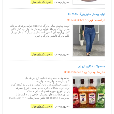
ازمایشگاه استعلام از مشتریان هر شهر
به روز رسانی:
حدود یک ماه پیش
تولید وپخش سایز بزرگ EirMAk
ابراهیمی / تهران /
09125050427
تولید وپخش سایز بزرگ EirMAk تولید پوشاک مردانه
سایز بزرگ ایرماک تولید و پخش شلوار لی کش کتان
کش وپارچه ای کشی کت شلوار بزرگ کت تک بزرگ
پالتو بزرگ کاپشن بزرگ و غیره
به روز رسانی:
حدود یک ماه پیش
محصولات غذایی تاج پاز
علیرضا بهجتی / یزد /
09361984747
محصولات مجموعه غذایی تاج پاز شامل :
کنجد،ارده،حلواارده،حلواارده
رژیمی،حلواشکری،روغن کنجد،روغن ارده کنجد،کرم
ارده،ارده شکلاتی،کره بادام زمینی،انواع شیرینی
یزدی،انواع شیره،قندونبات،نان خشک
تنوری،قطاب،باقلوا،پشمک،حاجی بادام ارتباط با
مدیریت : @arb4610 تلفن سفارشات: 09361984747
09120624002
به روز رسانی:
حدود یک ماه پیش