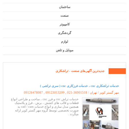
ساختمان
صنعت
کامپیوتر
گردشگری
لوازم
موبایل و تلفن
جدیدترین آگهی‌های
صنعت
- تراشکاری
خدمات تراشکاری cnc ، خدمات فرزکاری cnc ( سری تراشی )
مهر گستر کویر / تهران /
09126478087 , 09123013209 , 021-36901518
خدمات تراش cnc و فرز cnc ، ساخت و طراحی انواع
قطعات و قالب های کشش ، برش ، فرژ و پلاستیک
همچنین مدل سازی و انواع خدمات cad / cam به
صورت تخصصی توسط گروه مهر گستر کویر ارائه
میگردد .