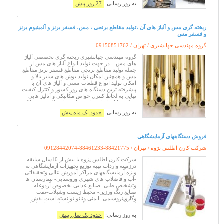
به روز رسانی:
27 روز پیش
ریخته گری مس و آلیاژ های آن ،تولید مقاطع برنجی ، مس، فسفر برنز و آلمینیوم برنز
و فسفر مس
گروه مهندسی جهانشیری / تهران /
09150851762
گروه مهندسی جهانشیری ریخته گری تخصصی آلیاژ
های مس .. در جهت تولید انواع آلیاژ های مس از
جمله تولید مقاطع برنجی مقاطع فسفر برنز مقاطع
مس و همچنین امکان تولید بوش های سایز بالا و
امکان تولید انواع قطعات مسی و آلیاژ های آن با
پیشرفته ترین دستگاه های روز کشور و کنترل کیفیت
نهایی به لحاظ کنترل خواص مکانیکی و آنالیز هایی
مطابق با استاندارد های جهانی تمام تلاش خود را کرده
ایم تا محصولی با کیفیت بالا به
به روز رسانی:
حدود یک ماه پیش
فروش دستگاههای آزمایشگاهی
شرکت کارن اطلس پژوه / تهران /
09128442074-88461233-88421775
شرکت کارن اطلس پژوه با بیش از 10سال سابقه
درزمینه واردات تهیه توزیع تجهیزات آزمایشگاهی به
ویژه آزمایشگاههای مراکز آموزش عالی وتحقیقاتی
-آب و فاضلاب های شهری وروستایی- بیمارستان ها
وتشخیص طبی- صنایع غذایی بخصوص آردوغله -
صنایع رنگ ورزین- محیط زیست وشیلات-نفت
وگازوپتروشیمی- ایمنی ونانو توانسته است نقش
ارزنده ای درپیشبرد اهداف وتعالی این مراکز ایفا
نماید. شرکت مجموعه کاملی ازتجهیزات-
به روز رسانی:
حدود یک سال پیش
موادشیمیایی -شیش