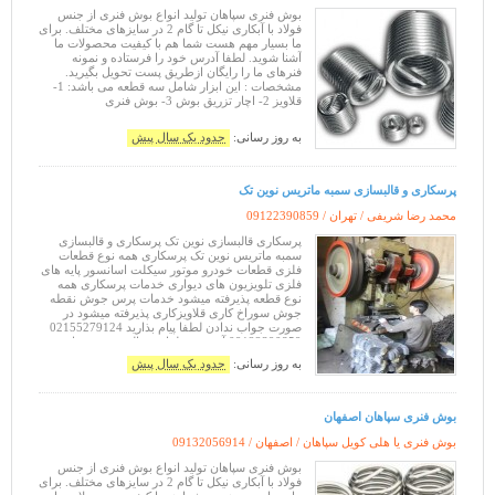
بوش فنری سپاهان تولید انواع بوش فنری از جنس
فولاد با آبکاری نیکل تا گام‌ 2 در سایزهای مختلف. برای
ما بسیار مهم هست شما هم با کیفیت محصولات ما
آشنا شوید. لطفا آدرس خود را فرستاده و نمونه
فنرهای ما را رایگان ازطریق پست تحویل بگیرید.
مشخصات : این ابزار شامل سه قطعه می باشد: 1-
قلاویز 2- اچار تزریق بوش 3- بوش فنری
به روز رسانی:
حدود یک سال پیش
پرسکاری و قالبسازی سمبه ماتریس نوین تک
محمد رضا شریفی / تهران /
09122390859
پرسکاری قالبسازی نوین تک پرسکاری و قالبسازی
سمبه ماتریس نوین تک پرسکاری همه نوع قطعات
فلزی قطعات خودرو موتور سیکلت اسانسور پایه های
فلزی تلویزیون های دیواری خدمات پرسکاری همه
نوع قطعه پذیرفته میشود خدمات پرس جوش نقطه
جوش سوراخ کاری قلاویزکاری پذیرفته میشود در
صورت جواب ندادن لطفا پیام بذارید 02155279124
09122390859 آموزش طراحی قالب سنبه و ماتریس
آموزش قالب سازی صنعتی پرس بدنه خودرو
به روز رسانی:
حدود یک سال پیش
بوش فنری سپاهان اصفهان
بوش فنری یا هلی کویل سپاهان / اصفهان /
09132056914
بوش فنری سپاهان تولید انواع بوش فنری از جنس
فولاد با آبکاری نیکل تا گام‌ 2 در سایزهای مختلف. برای