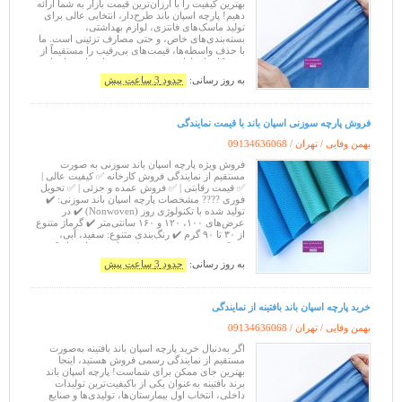
بهترین کیفیت را با ارزان‌ترین قیمت بازار به شما ارائه
دهیم! پارچه اسپان باند طرح‌دار، انتخابی عالی برای
تولید ماسک‌های فانتزی، لوازم بهداشتی،
بسته‌بندی‌های خاص، و حتی مصارف تزئینی است. ما
با حذف واسطه‌ها، قیمت‌های بی‌رقیب را مستقیماً از
درب کارخانه ارائه می‌دهیم. مشخصات پارچه اسپان
باند طرح‌دار م
به روز رسانی:
حدود 3 ساعت پیش
فروش پارچه سوزنی اسپان باند با قیمت نمایندگی
بهمن وفایی / تهران /
09134636068
فروش ویژه پارچه اسپان باند سوزنی به صورت
مستقیم از نمایندگی فروش کارخانه ✅ کیفیت عالی |
✅ قیمت رقابتی | ✅ فروش عمده و جزئی | ✅ تحویل
فوری ???? مشخصات پارچه اسپان باند سوزنی: ✔️
تولید شده با تکنولوژی روز (Nonwoven) ✔️ در
عرض‌های ۱۰۰، ۱۲۰ و ۱۶۰ سانتی‌متر ✔️ گرماژ متنوع
از ۳۰ تا ۹۰ گرم ✔️ رنگ‌بندی متنوع: سفید، آبی،
مشکی، سبز، صورتی و ... ✔️ مناسب برای ماسک،
گان، کاور، ساک تبلیغاتی، صنایع پ
به روز رسانی:
حدود 3 ساعت پیش
خرید پارچه اسپان باند بافتینه از نمایندگی
بهمن وفایی / تهران /
09134636068
اگر به‌دنبال خرید پارچه اسپان باند بافتینه به‌صورت
مستقیم از نمایندگی رسمی فروش هستید، اینجا
بهترین جای ممکن برای شماست! پارچه اسپان باند
برند بافتینه به‌عنوان یکی از باکیفیت‌ترین تولیدات
داخلی، انتخاب اول بیمارستان‌ها، تولیدی‌ها و صنایع