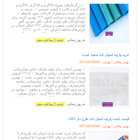
✅ ​​در گرماژهای متنوع (40گرم و 60 گرم، 90گرم و
100 گرم و بالاتر) با کیفیت تضمینی ✅ عرضه به
صورت عمده مستقیم از کارخانه، بدون واسطه ✅
ارسال سریع به سراسر کشور ???? بهترین گزینه برای
تولیدکنندگان کاور لوازم خانگی، کاور خودرو، کاور
لوازم آرایشی، صنعتی و پزشکی ???? امکان انتخاب در
عرض‌های مختلف (عرض ۱۲۰، ۱۶۰ و...) ????
رنگ‌بندی متنوع و قابل چاپ ???? مشاوره رایگان قبل
از خرید ???? همکاری با
به روز رسانی:
حدود 3 ساعت پیش
خرید پارچه اسپان باند سفید عمده
بهمن وفایی / تهران /
09134636068
✅ بهترین انتخاب برای تولید ماسک، لباس بیمارستانی،
ملحفه یکبارمصرف، روکش و کاورها ✅ ک???? فروش
ویژه پارچه اسپان باند سفید به صورت عمده ✅ بهترین
انتخاب برای تولید ماسک، لباس بیمارستانی، ملحفه
یکبارمصرف، روکش و کاورها ✅ کیفیت تضمینی –
پارچه بدون الیاف زائد، یکنواخت و مقاوم ✅ موجود در
گرماژهای مختلف (40 تا 90 گرم) ✅ انواع مختلف:
۱۲۰، ۱۶۰ و سفارشی ???? خرید مستقیم از کارخانه با
قیمت رقابتی ????
به روز رسانی:
حدود 3 ساعت پیش
قیمت عمده پارچه اسپان باند طرح دار 1405
بهمن وفایی / تهران /
09134636068
آیا به‌دنبال خرید عمده پارچه اسپان باند طرح‌دار با
قیمت کارخانه در سال 1405 هستید؟ ما اینجاییم تا