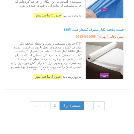
بسته‌بندی است. ما این امکان را فراهم کرده‌ایم که
خرید مستقیم از نمایندگی با قیمت عمده و بدون
واسطه را تجربه کنید. ???? ویژگی‌های پارچه اسپان
باند بافتینه:
به روز رسانی:
حدود 3 ساعت پیش
قیمت ملحفه یکبار مصرف کشدار هتلی 1405
بهمن وفایی / تهران /
09134636068
???? فروش مستقیم و بدون واسطه ملحفه یکبار
مصرف کشدار مخصوص هتل با بهترین قیمت عمده
سال 1404 آغاز شد! ✅ تولید مستقیم از کارخانه ✅
کیفیت تضمینی | قیمت رقابتی ✅ قابل استفاده برای
تخت یکنفره و دونفره ✅ پارچه اسپان‌باند درجه 1،
بهداشتی، نرم و بدون پرز ✅ دارای کش دورتادور برای
فیکس شدن راحت روی تخت ✅ بسته‌بندی بهداشتی و
مرتب ✅ مناسب برای هتل‌ها، اقامتگاه‌ها،
مسافرخانه‌ها، مراکز درمانی و سالن‌ها
به روز رسانی:
حدود 3 ساعت پیش
««
«
صفحه 1 از 2
2
»
»»