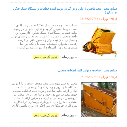
صنایع مجد _مجد ماشین ( اولین و بزرگترین تولید کننده قطعات و دستگاه سنگ شکن
در ایران )
majd / تهران /
02166209796
شرکت صنایع مجد در سال 1354 به مدیریت آقای
اسداله رضا تاسیس گردید و فعالیت خود را در زمینه
تولید قطعات دستگاههای سنگ شکن آغاز نمود این
واحد صنعتی با بیش از 40 سال تجربه در راستای تولید
و دستیابی به کیفیت برتر و حضور دائم در عرصه
رقابت ، همواره کوشیده است تا با تکیه بر اصل
مشتری مداری ، استفاده از مواد اولیه مرغوب و
استاندارد ، روشهای بهینه تولید و ساخت و همچنین
استفاده از مهندسین ، تکنسین ها و کا
به روز رسانی:
حدود یک سال پیش
صنایع مجد _ ساخت و تولید کلیه قطعات صنعتی
majd / تهران /
02166209796
مجموعه فنی مهندسی مجد مفتخر است با دارا بودن
دستگاه های بروز و پیشرفته و کادر مجرب ، خدمات
ذیل را ارائه نماید ساخت و تولید کلیه قطعات صنعتی
جهت مصرف صنایع : خودرو سازی ، برق ،مخابرات
پتروشیمی ، راه آهن و غیره و همچنین ارائه خدمات
صنعتی به شرح ذیل : فرزکاری پرسکاری تراشکاری
نورد کاری جوشکاری سوراخکاری انواع ماشین کاری
این مجموعه همواره کوشیده است با ارائه بهترین
کیفیت و مشاوره های لازم جه
به روز رسانی:
حدود یک سال پیش