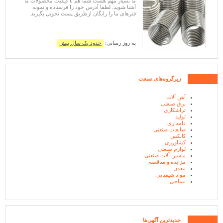
ما بسیار مهم هست شما هم با کیفیت محصولات ما
آشنا شوید. لطفا آدرس خود را فرستاده و نمونه
فنرهای ما را رایگان ازطریق پست تحویل بگیرید.
به روز رسانی:
حدود یک سال پیش
زیرگروه‌های صنعت
آهن آلات
برق صنعتی
تراشکاری
تولید
دامداری
ضایعات صنعتی
کانکس
کشاورزی
لوازم صنعتی
ماشین آلات صنعتی
مزایده و مناقصه
معدن
مواد شیمیایی
نساجی
جدیدترین آگهی‌ها