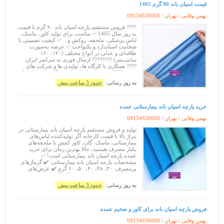
قیمت اسپان باند 90 گرم 1405
بهمن وفایی / تهران /
09134636068
???? فروش مستقیم پارچه اسپان باند ۹۰ گرم با قیمت
به روز سال 1405 ✅ مناسب برای تولید کاور، ماسک،
لباس پزشکی، ملحفه، روکش و... ✅ کیفیت تضمینی با
ضخامت استاندارد و یکنواخت ✅ عرضه به‌صورت
طاقه‌ای و عدلی در انواع مختلف (۱۲۰، ۱۶۰
سانتی‌متر) ???????? ارسال فوری به سراسر ایران
???? همکاری با کارگاه ها، تولیدی ها و شرکت های
پخش ???? قیمت روز اسپان باند ۹۰ گرم را فقط با یک
تماس برقرار کنید ???? ف
به روز رسانی:
حدود 3 ساعت پیش
خرید پارچه اسپان باند بیمارستانی عمده
بهمن وفایی / تهران /
09134636068
تولید و فروش مستقیم پارچه اسپان باند بیمارستانی در
تیراژ بالا با قیمت کارخانه اگر تولیدکننده لباس‌های
بیمارستانی، ماسک، گان، کاور کفش یا ملحفه‌های
یکبار مصرف هستید، حالا بهترین زمان برای خرید
عمده پارچه اسپان باند بیمارستانی است! ✅
مشخصات پارچه اسپان باند بیمارستانی: ✔️ گرماژهای
پرمصرف: ۳۰، ۳۸، ۴۰، ۵۰، ۶۰ گرم ✔️ عرض‌های
۱۰۰، ۱۲۰ و ۱۶۰ سانتی‌متر ✔️ کاملاً بهداشتی و ضد
حساسیت ✔️ بدون بافت
به روز رسانی:
حدود 3 ساعت پیش
فروش پارچه اسپان باند برای کاور و ضخیم عمده
بهمن وفایی / تهران /
09134636068