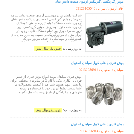
موتور گیریبکسی گیریبکس آزمون صنعت دانش بنیان
آقای آزمون / تهران /
09126105540
شرکت دانش بنیان مهندسی آزمون صنعت تولید تیرچه
به روش موتور گیربکسی انحصاری شرکت دانش بنیان
آزمون صنعت دستگاه تولید تیرچه صنعتی اتوماتیک
آزمون صنعت تولید به روش موتور گیربکسی پایین
ترین مصرف برق بین تمام دستگاه های موجود در
ایران مزایای موتورگیربکسی نسبت به سایر مدل های
هیدورلیکی و پنوماتیکی ۱-حذف موتور پاورپک
هیدرولیک و روغن و جک های دستساز هیدرولیکی و
اصلاح مصرف اضافی جریان ۲-اسکرو باد
به روز رسانی:
حدود یک سال پیش
بوش فنری یا هلی کویل سپاهان اصفهان
سپاهان / اصفهان /
09132056914
بوش فنری سپاهان تولید انواع بوش فنری از جنس
فولاد با آبکاری نیکل تا گام‌ 2 در سایزهای مختلف. برای
ما بسیار مهم هست شما هم با کیفیت محصولات ما
آشنا شوید. لطفا آدرس خود را فرستاده و نمونه
فنرهای ما را رایگان ازطریق پست تحویل بگیرید.
به روز رسانی:
حدود یک سال پیش
بوش فنری یا هلی کویل سپاهان اصفهان
سپاهان / اصفهان /
09132056914