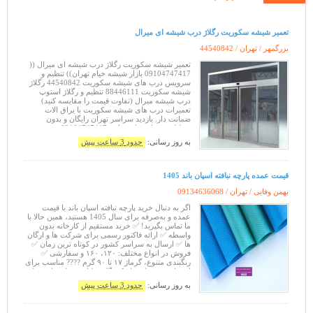
تعمير شیشه سکوریت رگلاژ درب شیشه ای میرال
بزرگمهر / تهران /
44540842
تعمیر شیشه سکوریت رگلاژ درب شیشه ای میرال ((
09104747417 بازار شیشه خیام تهران)) تنظیم و
سرویس درب های شیشه سکوریت 44540842 رگلاژ
شیشه سکوریت 88446111 تنظیم و رگلاژ استوپ
درب شیشه میرال (تفاوت قیمت را مقایسه کنید)
تعمیرات درب های شیشه سکوریت با یراق الات
ضمانت دار. بازدید سراسر تهران رایگان و بدون
تعطیلی. شماره های تماس 09104747417
09365384010 88446111 44540842
به روز رسانی:
حدود 3 ساعت پیش
قیمت عمده پارچه نبافته اسپان باند 1405
بهمن وفایی / تهران /
09134636068
اگر به دنبال خرید پارچه نبافته اسپان باند با قیمت
عمده و به‌صرفه برای سال 1405 هستید، همین حالا با
ما تماس بگیرید! ✅ خرید مستقیم از کارخانه بدون
واسطه ✅ ارائه فاکتور رسمی برای شرکت ها و ارگان
ها ✅ ارسال به سراسر کشور در کوتاه ترین زمان ✅
فروش در انواع مختلف: ۱۲۰، ۱۶۰ و سفارشی ✅
رنگبندی متنوع، گرماژ ۱۷ تا ۹۰ گرم ???? مناسب برای
استفاده در: تولید ماسک، گان و لباس بیمارستانی تولید
روک
به روز رسانی:
حدود 3 ساعت پیش