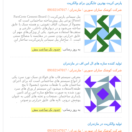
پارس کریت بهترین جایگزین برای والکریت
شرکت کوشک سازان سورین / مازندران /
09102147017
پنل سیمانی پارس‌کریت (ParsCrete Cement Board /
Panel) نوعی پنل پیش‌ساخته ساختمانی است که
معمولاً از سیمان، الیاف تقویتی، و هسته سبک یا عایق
ساخته می‌شود و در دیوارهای داخلی، خارجی و
سقف‌ها استفاده می‌شود. یکی از ویژگی‌های مهم آن
عایق حرارتی بودن نسبی در مقایسه با مصالح سنتی
است. 1. ساختار پنل سیمانی پارس‌کریت ساختار این
پنل‌ها معمولاً شامل چند لایه است: وجود هسته سبک
باعث کاهش انتقال حرارت می
به روز رسانی:
حدود یک ساعت پیش
تولید کننده سازه های ال اس اف در مازندران
شرکت کوشک سازان سورین / مازندران /
09102147017
معرفی سیستم قاب های فولادی سبک نورد سرد یکی
از انواع سیستم های ساختمانی است که برای اجرای
ساختمان هایی با طبقات محدود (معمولا تا پنج
طبقه)استفاده میشود این سیستم ار ورق های سرد
نورد شده به صورت مقاطع سازه اس برای تامین
پایداری ساختمان ،صفحات و تخته های گچی به عنوان
پوشش درونی ،لایه های عایق حرارتی و صوتی
،قطعات دیواره خارجی به عنوان نماو عناصر تکمیل
کننده ساختمان تشکیل میشود این سیستم به صورت ا
به روز رسانی:
حدود یک ساعت پیش
تولید والکریت در مازندران
شرکت کوشک سازان سورین / مازندران /
09102147017