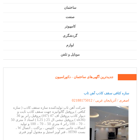
ساختمان
صنعت
کامپیوتر
گردشگری
لوازم
موبایل و تلفن
جدیدترین آگهی‌های
ساختمان
- دکوراسیون
سازه کنافی سقف کاذب آهن تاب
اصغری / آذربایجان غربی /
02188175012
شرکت آهن تاب تولیدکننده سازه سقف کاذب ( سازه
کنافی ) پروفیل گالوانیزه جهت سقف کاذب ثابت و
دیوار کاذب پروفیل اف 47 (f47) پروفیل رانر یو 36
(uh36 ) پروفیل نبشی ال 25 ( L25 ) استاد 3 متری 50
– 70 – 100 رانر 4 متری 50 – 70 – 100 و تولید
اتصالات جانبی نصب : کلیپس ، براکت ، اتصال W ،
بست HT90 ، فنر آویز استیل و مفتول آویز فنری