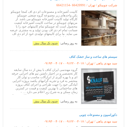
شرکت چوبینکو / تهران /
66421154- 66420991
کابینت آشپزخانه و مصنوعات ام دی اف کمجا چوبینکو
یکی واحدهای زیر مجموعه گروه صنعتی چوبینکو
کارگاه تولید کابینت آشپزخانه چوبینکو می باشد. از
مزیتهای چوبینکو در ساخت کابینت آشپزخانه کیفیت
محصول است که چوبینکو تمام کابینتهای خود را با
ضمانت تمام ام دی اف بودن تولید و به مشتری عرضه
می نماید. ما برای کابینتهای تولیدی خود از ام دی اف
مرغوب بازار استفاده می کنیم و صفحات روی کابینت
چوبینکو صفحات استاندا
به روز رسانی:
حدود یک سال پیش
سیستم های ساخت و ساز خشک کناف
سید مهدی پناهی / تهران /
۰۹۱۹۳۰۰۴۰۱۷ - ۰۹۱۲۲۰۰۴۰۱۷
گروه مهندسی ایران کناف با بیش از ده سال سابقه
کار تخصصی و در اختیار داشتن تیم های اجرایی حرفه
ای و با بهره گیری از ابزارآلات مناسب و توان کار
منحصر به فرد و تجربه گرانبهای یکصد پروژه اجرایی
آمادگی خود را جهت طراحی و اجرای کناف پروژه
های ساختمانی با بهترین کیفیت و قیمت در کمترین
زمان ممکن و به شرح زیر اعلام می دارد … -
دیوارهای پوششی و جداکننده ... - سقف کاذب مشبک
و یکپارچه ... - تایل سقفی و م
به روز رسانی:
حدود یک سال پیش
دکوراسیون و مصنوعات چوبی
سید مهدی پناهی / تهران /
۰۹۱۹۳۰۰۴۰۱۷ - ۰۹۱۲۲۰۰۴۰۱۷