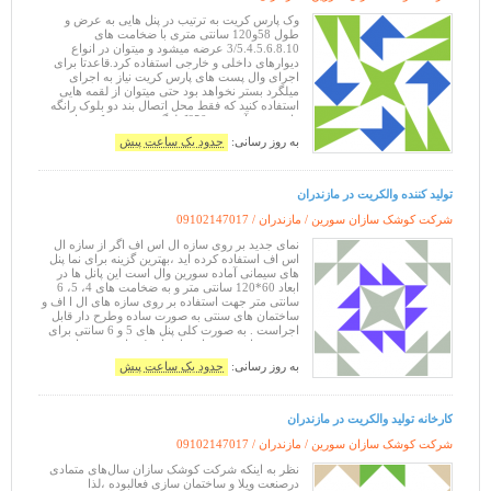
وک پارس کریت به ترتیب در پنل هایی به عرض و
طول 58و120 سانتی متری با ضخامت های
3/5.4.5.6.8.10 عرضه میشود و میتوان در انواع
دیوارهای داخلی و خارجی استفاده کرد.قاعدتا برای
اجرای وال پست های پارس کریت نیاز به اجرای
میلگرد بستر نخواهد بود حتی میتوان از لقمه هایی
استفاده کنید که فقط محل اتصال بند دو بلوک رانگه
داردو وزن آن حدود650کیلوگرم بر متر مکعب است
مزایای بلوک پارس کریت: افزایش سرعت.اجرای
به روز رسانی:
حدود یک ساعت پیش
تمیز وپ
تولید کننده والکریت در مازندران
شرکت کوشک سازان سورین / مازندران /
09102147017
نمای جدید بر روی سازه ال اس اف اگر از سازه ال
اس اف استفاده کرده اید ،بهترین گزینه برای نما پنل
های سیمانی آماده سورین وال است این پانل ها در
ابعاد 60*120 سانتی متر و به ضخامت های 4، 5، 6
سانتی متر جهت استفاده بر روی سازه های ال ا اف و
ساختمان های سنتی به صورت ساده وطرح دار قابل
اجراست . به صورت کلی پنل های 5 و 6 سانتی برای
پوشش خارجی و نما و پنل های 4 سانتی نیز برای
پوشش داخلی دیوار
به روز رسانی:
حدود یک ساعت پیش
کارخانه تولید والکریت در مازندران
شرکت کوشک سازان سورین / مازندران /
09102147017
نظر به اینکه شرکت کوشک سازان سال‌های متمادی
درصنعت ویلا و ساختمان سازی فعالبوده ،لذا