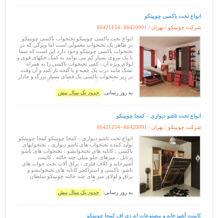
انواع تخت باکسی چوبینکو
شرکت چوبینکو / تهران /
66421154- 66420991
انواع تخت باکسی چوبینکو تختخواب باکسی چوبینکو
در ظاهر یک تختخواب معمولی است اما ویژگی که در
تختخواب باکسی چوبینکو وجود دارد این است که شما
با یک نیروی بسیار کم می توانید به کمک جکهای قوی و
لولای ویژه آن ، کفی تختخواب باکسی را به همراه
تشک مانند درب یک جعبه و یا گنجه باز کنید و آن وقت
در زیر تختخواب باکسی یک فضای بسیار بزرگ و جادار
خواهید داشت . با وجود تختخواب های باکسی در
منزلتان دیگر نگران نگه
به روز رسانی:
حدود یک سال پیش
انواع تخت تاشو دیواری – کمجا چوبینکو
شرکت چوبینکو / تهران /
66421154- 66420991
انواع تخت تاشو دیواری – کمجا چوبینکو کمجا چوبینکو
تولید کننده تختخواب های تاشو دیواری ، تختخوابهای
باکسی ، کاناپه های تختخوابشو ، تختخواب های تاشو
پرتابل ، میزهای جلو مبلی چند حالته ، کابینت
آشپزخانه و کلاف فلزی ، یراق آلات تخت خواب های
تاشو، باکسی و استراکچر کاناپه های تختخوابشو و
یراق و لولای میز های چند حالته چوبینکو سلطان
استفاده از محیط گروه صنعتی چوبینکو با ایجاد بهترین
ترکیبها از ام دی
به روز رسانی:
حدود یک سال پیش
کابینت آشپزخانه و مصنوعات ام دی اف کمجا چوبینکو