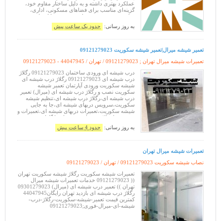
عملکرد بهتری داشته و به دلیل ساختار مقاوم خود،
گزینه‌ای مناسب برای فضاهای مسکونی، اداری،
تجاری و صنعتی هستند. از مهم‌ترین مزایای پارس
کریت می‌توان به عایق مناسب صوتی و ح
به روز رسانی:
حدود یک ساعت پیش
تعمیر شیشه میرال|تعمیر شیشه سکوریت 09121279023
تعمیرات شیشه میرال تهران ; 09121279023 / تهران /
09121279023 - 44047945
درب شیشه ای ورودی ساختمان 09121279023 رگلاژ
درب شیشه ای 09121279023 رگلاژ درب شیشه ای
شیشه سکوریت ورودی آپارتمان تعمیر شیشه
سکوریت نصب و رگلاژ درب شیشه ای (میرال) تعمیر
درب شیشه ای،رگلاژ درب شیشه ای،تنظیم شیشه
سکوریت،سرویس دربهای شیشه ای،جا به جایی
شیشه سکوریت،تعمیرات دربهای شیشه ای،تعمیرات و
فروش یراق الات دربهای شیشه ای با گارانتی بدون
قید و شرط، رگلاژ شیشه سکوریت یکساعته و با
به روز رسانی:
حدود 4 ساعت پیش
نازلترین قیمت
تعمیرات شیشه میرال تهران
نصاب شیشه سکوریت 09121279023 / تهران /
09121279023
تعمیرات شیشه سکوریت رگلاژ شیشه سکوریت تهران
(( 09121279023 خدمات تعمیرات شیشه میرال
تهران )) تعمیر درب شیشه ای (میرال) 09301279023
رگلاژ درب شیشه ای بازدید تهران رایگان44047945
کمترین قیمت تعمیر-شیشه-سکوریت-رگلاژ-درب-
شیشه-ای-میرال-فوری;09121279023