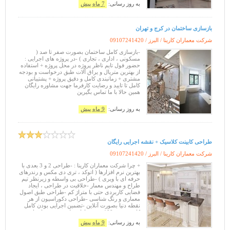
به روز رسانی:
7 ماه پیش
بازسازی ساختمان در کرج و تهران
شرکت معماران کارینا / البرز /
09107241420
-بازسازی کامل ساختمان بصورت صفر تا صد (
مسکونی ، اداری ، تجاری ) -در پروژه های اجرایی :
حضور فول تایم ناظر پروژه در محل پروژه + استفاده
از بهترین متریال و یراق آلات طبق درخواست و بودجه
مشتری + زمانبندی کامل و دقیق پروژه + پشتیبانی
کامل تا تایید و رضایت کارفرما جهت مشاوره رایگان
همین حالا با ما تماس بگیرین
به روز رسانی:
9 ماه پیش
طراحی کابینت کلاسیک + نقشه اجرایی رایگان
شرکت معماران کارینا / البرز /
09107241420
+ چرا شرکت معماران کارینا : -طراحی 2 و 3 بعدی با
بهترین نرم افزارها ( اتوکد ، تری دی مکس و رندرهای
حرفه ای با ویری ) -طراحی بی واسطه و زیرنظر تیم
طراح و مهندس معمار -خلاقیت در طراحی ، ایجاد
فضایی کاربردی حتی با متراژ کم -طراحی طبق اصول
معماری و رنگ شناسی -طراحی دکوراسیون از هر
نقطه دنیا بصورت آنلاین -تضمین اجرایی بودن کامل
کار بصورت 100 درصد -ارائه طرح و نقشه اجرایی
کابینت بصورت رایگان -پ
به روز رسانی:
9 ماه پیش