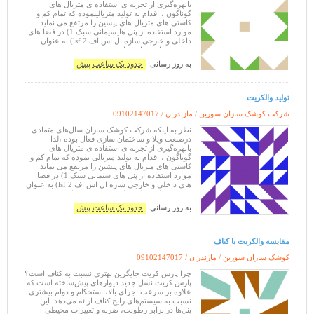
بابهره‌گیری از تجربه ی استفاده ی متریال های
گوناگون ، اقدام به تولید متریالینموده که تمام کم و
کاستی های متریال های پیشین را مرتفع می نماید.
موارد استفاده از پنل هایسیمانی سبک 1) در فضا های
داخلی و خارجی سازه ال اس اف lsf 2) به عنوان
پوشش نهایی نمای ساختمان
به روز رسانی:
حدود یک ساعت پیش
تولید والکریت
شرکت کوشک سازان سورین / مازندران /
09102147017
نظر به اینکه شرکت کوشک سازان سال‌های متمادی
درصنعت ویلا و ساختمان سازی فعال بوده ،لذا
بابهره‌گیری از تجربه ی استفاده ی متریال های
گوناگون ، اقدام به تولید متریالی نموده که تمام کم و
کاستی های متریال های پیشین را مرتفع می نماید.
موارد استفاده از پنل های سیمانی سبک 1) در فضا
های داخلی و خارجی سازه ال اس اف lsf 2) به عنوان
پوشش نهایی نمای ساختمان 3) به عنوان دیوار جدا
کننده
به روز رسانی:
حدود یک ساعت پیش
مقایسه والکریت با کناف
کوشک سازان سورین / مازندران /
09102147017
چرا پارس کریت جایگزین بهتری نسبت به کناف است؟
پارس کریت نسل جدید دیوارهای پیش‌ساخته است که
علاوه بر سرعت اجرای بالا، استحکام و دوام بیشتری
نسبت به سیستم‌های رایج کناف ارائه می‌دهد. این
پنل‌ها در برابر رطوبت، ضربه و تغییرات محیطی