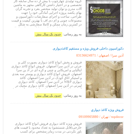
گروه تولیدی چهارچوب با بیش از ده سال سابقه کار
تخصصی و در اختیار داشتن کارگاهی مجهز به ماشین
آلات مدرن و توان تولید منحصر بفرد و تجربه گران
بهای یکصد پروژه اجرایی آمادگی خود را جهت
طراحی، ساخت و اجرای سفارشات دکوراسیون و
مصنوعات چوبی و ام دی اف با بهترین کیفیت و قیمت
در کمترین زمان ممکن و کاملا سفارشی به شکل
پروژه ای در فضاهای مسکونی، اداری و تجاری اعلام
می دارد ... -درب و چهارچوب ... -میز
به روز رسانی:
حدود یک سال پیش
دکوراسیون داخلی-فروش ویژه و مستقیم کاغذدیواری
آذین سرا / اصفهان /
03136624971
فروش و پخش انواع کاغذ دیواری بصورت کلی و
جزئی در آذین سرا اصفهان. فروش انواع کاغذ دیواری
ایتالیایی و امریکایی و چینی و کره ای در آذ ین سرا
اصفهان. فروش انواع کاغذ دیواری و پوستر سه بعدی
و استیکر اتاق کودک در آذین سرا اصفهان. کاغذ
دیواری W&P در آذین سرا اصفهان. کاغذ دیواری
لیبرتی در آذین سرا اصفهان. کاغذ دیواری مجیک در
آذین سرا اصفهان. کاغذ دیواری آمادیس در آذین سرا
اصفهان. کاغذ دیواری بولگا
به روز رسانی:
حدود یک سال پیش
فروش ويژه کاغذ ديواري
topdecor / تهران /
09109905880
فروش ویژه کاغذ دیواری فروش انواع کاغذ دیواری
خارجی(قابل شستشو) به تعداد محدود با قیمت های
باور نکردنی در مدت زمان مشخص برای کسب