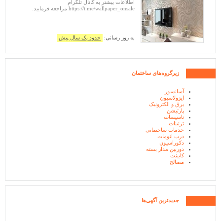
اطلاعات بیشتر به کانال تلگرام
https://t.me/wallpaper_onsale مراجعه فرمایید.
به روز رسانی:
حدود یک سال پیش
زیرگروه‌های ساختمان
آسانسور
ایزولاسیون
برق و الکترونیک
پارتیشن
تاسیسات
تزئینات
خدمات ساختمانی
درب اتومات
دکوراسیون
دوربین مدار بسته
کابینت
مصالح
جدیدترین آگهی‌ها