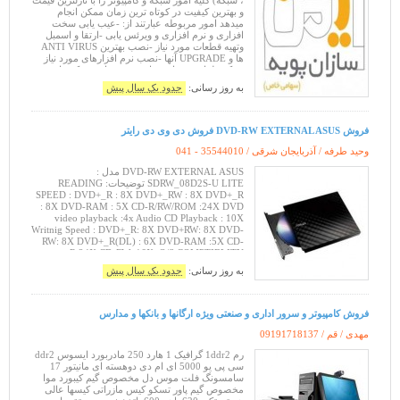
، شبکه) کلیه امور شبکه و کامپیوتر را با نازلترین قیمت
و بهترین کیفیت در کوتاه ترین زمان ممکن انجام
میدهد امور مربوطه عبارتند از: -عیب یابی سخت
افزاری و نرم افزاری و ویرئس یابی -ارتقا و اسمبل
وتهیه قطعات مورد نیاز -نصب بهترین ANTI VIRUS
ها و UPGRADE آنها -نصب نرم افزارهای مورد نیاز
شبکه طراحی ، پیاده سازی و پشتیبانی شبکه های
کامپیوتری مشاور
به روز رسانی:
حدود یک سال پیش
فروش DVD-RW EXTERNAL ASUS فروش دی وی دی رایتر
وحید طرفه / آذربایجان شرقی /
041 - 35544010
DVD-RW EXTERNAL ASUS مدل :
SDRW_08D2S-U LITE توضیحات: READING
SPEED : DVD+_R : 8X DVD+_RW : 8X DVD+_R
: 8X DVD-RAM : 5X CD-R/RW/ROM :24X DVD
video playback :4x Audio CD Playback : 10X
Writnig Speed : DVD+_R: 8X DVD+RW: 8X DVD-
RW: 8X DVD+_R(DL) : 6X DVD-RAM :5X CD-
R:24X CD-RW :16X :O/S COMPTIBLITY
WINDOWS8/WINDOWS10/WINDOWS
به روز رسانی:
حدود یک سال پیش
VISTA/WINDOWS XP /MAC OS X10.5 OR above
BUNDLE S
فروش کامپیوتر و سرور اداری و صنعتی ویژه ارگانها و بانکها و مدارس
مهدی / قم /
09191718137
رم 1ddr2 گرافیک 1 هارد 250 مادربورد ایسوس ddr2
سی پی یو 5000 ای ام دی دوهسته ای مانیتور 17
سامسونگ فلت موس دل مخصوص گیم کیبورد موا
مخصوص گیم پاور تسکو کیس مازراتی کیسها عالی