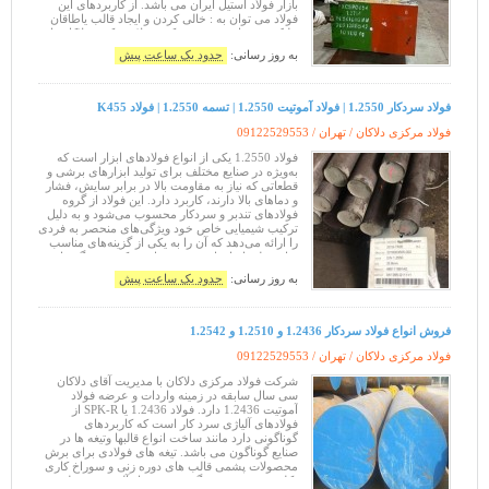
بازار فولاد استیل ایران می باشد. از کاربردهای این
فولاد می توان به : خالی کردن و ایجاد قالب یاطاقان
غلتک تیغه های برشی شرکت فولاد مرکزی دلاکان با
سی سال سا
به روز رسانی:
حدود یک ساعت پیش
فولاد سردکار 1.2550 | فولاد آموتیت 1.2550 | تسمه 1.2550 | فولاد K455
فولاد مرکزی دلاکان / تهران /
09122529553
فولاد 1.2550 یکی از انواع فولادهای ابزار است که
به‌ویژه در صنایع مختلف برای تولید ابزارهای برشی و
قطعاتی که نیاز به مقاومت بالا در برابر سایش، فشار
و دماهای بالا دارند، کاربرد دارد. این فولاد از گروه
فولادهای تندبر و سردکار محسوب می‌شود و به دلیل
ترکیب شیمیایی خاص خود ویژگی‌های منحصر به فردی
را ارائه می‌دهد که آن را به یکی از گزینه‌های مناسب
برای تولید ابزارهای دقیق تبدیل می‌کند. . ویژگی‌های
به روز رسانی:
حدود یک ساعت پیش
فروش انواع فولاد سردکار 1.2436 و 1.2510 و 1.2542
فولاد مرکزی دلاکان / تهران /
09122529553
شرکت فولاد مرکزی دلاکان با مدیریت آقای دلاکان
سی سال سابقه در زمینه واردات و عرضه فولاد
آموتیت 1.2436 دارد. فولاد 1.2436 یا SPK-R از
فولادهای آلیاژی سرد کار است که کاربردهای
گوناگونی دارد مانند ساخت انواع قالبها وتیغه ها در
صنایع گوناگون می باشد. تیغه های فولادی برای برش
محصولات پشمی قالب های دوره زنی و سوراخ کاری
،کله زنی سرد ،ریختگی تحت فشار آلومنیوم، تولید