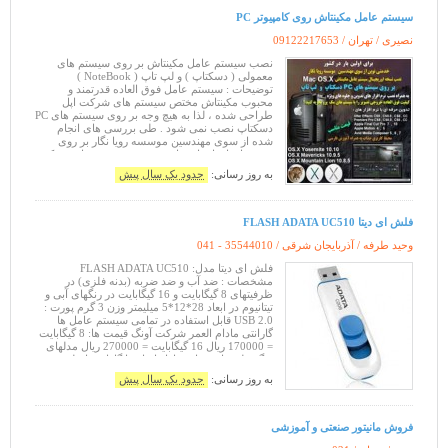
سیستم عامل مکینتاش روی کامپیوتر PC
نصیری / تهران /
09122217653
نصب سیستم عامل مکینتاش بر روی سیستم های
معمولی ( دسکتاپ ) و لپ تاپ ( NoteBook )
توضیحات : سیستم عامل فوق العاده قدرتمند و
محبوب مکینتاش مختص سیستم های شرکت اپل
طراحی شده ، لذا به هیچ وجه بر روی سیستم های PC
دسکتاپ نصب نمی شود . طی بررسی های انجام
شده از سوی مهندسین موسسه رویا نگار بر روی
سخت افزارهای استفاده شده در سیستم های شرکت
اپل ، با مطالعه و تحقیق و برنامه نویسی انواع لودر بر
به روز رسانی:
حدود یک سال پیش
روی سخت
فلش ای دیتا FLASH ADATA UC510
وحید طرفه / آذربایجان شرقی /
041 - 35544010
فلش ای دیتا مدل: FLASH ADATA UC510
مشخصات : ضد آب و ضد ضربه (بدنه فلزی) در
ظرفیتهای 8 گیگابایت و 16 گیگابایت در رنگهای آبی و
تیتانیوم در ابعاد 28*12*5 میلیمتر وزن 3 گرم پورت :
USB 2.0 قابل استفاده در تمامی سیستم عامل ها
گارانتی مادام العمر شرکت آونگ قیمت ها: 8 گیگابایت
= 170000 ریال 16 گیگابایت = 270000 ریال مدلهای
دیگر فلش ای دیتا در بازار ایران با گارانتی اصلی
تعویض: قیمت حافظه فل
به روز رسانی:
حدود یک سال پیش
فروش مانیتور صنعتی و آموزشی