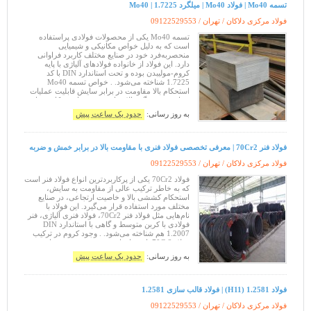
تسمه Mo40 | فولاد Mo40 | میلگرد 1.7225 | Mo40
فولاد مرکزی دلاکان / تهران /
09122529553
تسمه Mo40 یکی از محصولات فولادی پراستفاده
است که به دلیل خواص مکانیکی و شیمیایی
منحصر‌به‌فرد خود در صنایع مختلف کاربرد فراوانی
دارد. این فولاد از خانواده فولادهای آلیاژی با پایه
کروم-مولیبدن بوده و تحت استاندارد DIN با کد
1.7225 شناخته می‌شود. . خواص تسمه Mo40
استحکام بالا مقاومت در برابر سایش قابلیت عملیات
حرارتی چقرمگی بالا مقاومت به حرارت . کاربردهای
تسمه Mo40 تسمه Mo40 به دلیل خواص خ
به روز رسانی:
حدود یک ساعت پیش
فولاد فنر 70Cr2 | معرفی تخصصی فولاد فنری با مقاومت بالا در برابر خمش و ضربه
فولاد مرکزی دلاکان / تهران /
09122529553
فولاد 70Cr2 یکی از پرکاربردترین انواع فولاد فنر است
که به خاطر ترکیب عالی از مقاومت به سایش،
استحکام کششی بالا و خاصیت ارتجاعی، در صنایع
مختلف مورد استفاده قرار می‌گیرد. این فولاد با
نام‌هایی مثل فولاد فنر 70Cr2، فولاد فنری آلیاژی، فنر
فولادی با کربن متوسط و گاهی با استاندارد DIN
1.2007 هم شناخته می‌شود. . وجود کروم در ترکیب
فولاد 70Cr2 باعث افزایش سختی‌پذیری و مقاومت در
برابر خوردگی سطحی می‌شود
به روز رسانی:
حدود یک ساعت پیش
فولاد 1.2581 (H11) | فولاد قالب سازی 1.2581
فولاد مرکزی دلاکان / تهران /
09122529553