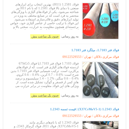
فولاد 1.2581 (H11): بهترین انتخاب برای ابزارهای
صنعتی با دمای بالا فولاد 1.2581 که با نام H11 نیز
شناخته می‌شود، یکی از فولادهای آلیاژی با ویژگی‌های
منحصر به فرد است که در صنایع مختلف به ویژه در
تولید ابزارهای دقیق و قالب‌سازی استفاده می‌شود.
این فولاد با ترکیب خاصی از عناصر آلیاژی خود، خواص
برجسته‌ای همچون مقاومت به حرارت، سختی بالا و
استحکام عالی را در دماهای بالا فراهم می‌کند. در این
مقاله، به
به روز رسانی:
حدود یک ساعت پیش
فولاد فنر 1.7103، میلگرد فنر 1.7103
فولاد مرکزی دلاکان / تهران /
09122529553
فولاد 1.7103 فولاد فنر 1.7103یا فولاد 67SiCr5
ازدسته فولادهای آلیاژی فنر است. که از فولادهای
پرکاربرد است. ترکیب شیمیایی فولاد فنر 1.7103 بدین
شرح است: %0.6 – 0.7 کربن، %0.4 – 0.6 کروم،
%0.4 – 0.6 منگنز، %1.2 – 1.4 سیلیسیوم و درصد
های کمی از فسفر و گوگرد تشکیل شده است. از
ویژگی های این فولاد مقاومت در برابر حرارت می
باشد و در برابر سایش هم مقاومت خوبی دارد.
مقاومت کششی این فولاد از 6
به روز رسانی:
حدود یک ساعت پیش
فولاد 1.2343 (X37CrMoV5-1) | قیمت تسمه 1.2343
فولاد مرکزی دلاکان / تهران /
09122529553
فولاد 1.2343 که با نام‌های دیگری مانند
X37CrMoV5-1، فولاد H11، فولاد گرم‌کار 2343، و