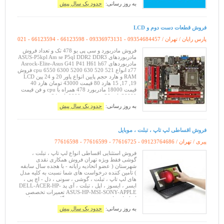
Workstation با بهترین قیمت ت
به روز رسانی:
حدود یک سال پیش
فروش قطعات دست دوم و LCD
پارس رایان / تهران /
021 - 66123594 - 66123598 - 09336973131 - 09354684457
فروش مادربورد و سی پی یو 478 تک و تعداد فروش
مادربوردهای ASUS-P5kpl Am se P5ql DDR2 DDR3
مادربوردهای Asrock-Elite-Asus G41 P41 H61 h67
z77 انواع cpu 6550 6300 5200 630 520 521 فروش
RAM و هارد حجم پایین انواع پاور 20 و 24 پین LCD
15 ,17 ,19 هارد 80 قیمت 43000 تومان هارد 40
قیمت 18000 مادربورد 478 همراه با cpu و فن قیمت
30000 پاور 20 پین قیمت 9000 پاور 24 پین قیمت
14000 DVD
به روز رسانی:
حدود یک سال پیش
فروش اقساطی لپ تاپ ، تبلت ، موبایل
پیری / تهران /
77616598 - 77616599 - 77616725 - 09123764686
فروش استثنایی اقساطی انواع لپ تاپ ، تبلت ،
گوشی فقط ویژه تهران فروش همکاری نقدی
شهرستان ( عضو اتحادیه رایانه - با هجده سال سابقه
) تامین کننده درخواست های شما نسبت به کلیه مدل
های لپ تاپ ، تبلت ، گوشی ، سونی ، دل - اچ پی ،
ایسر ، ایسوز ، اپل ، تبلت ، آی پد DELL-ACER-HP-
ASUS-HP-MSI-SONY-APPLE تعمیرات تخصصی
انواع لپ تاپ خرید و تعویض دستگاه دست دوم با نو
امکان سفارش غیر حضوری و
به روز رسانی:
حدود یک سال پیش