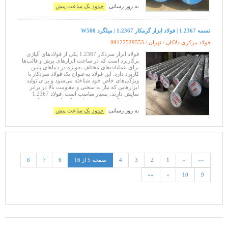
لوله ،خان کشی‌گیج ها ابزارهای چوب ب
به روز رسانی:
حدود یک ساعت پیش
تسمه 1.2367 | فولاد ابزار گرمکار 1.2367 | میلگرد W500
فولاد مرکزی دلاکان / تهران /
09122529553
فولاد ابزار سردکار 1.2367 یکی از فولادهای آلیاژی
پرکاربرد است که در ساخت ابزارهای برش و قالب‌ها
برای عملیات‌های مختلف به‌ویژه در دماهای پایین
کاربرد دارد. این فولاد به‌عنوان یک فولاد سردکار با
ویژگی‌های خاص خود شناخته می‌شود و برای تولید
ابزارهایی که نیاز به سختی و مقاومت بالا در برابر
سایش دارند، بسیار مناسب است. فولاد 1.2367
به‌دلیل ترکیب شیمیایی خاصی که دارد، در صنایع
مختلفی که به دقت و مقا
به روز رسانی:
حدود یک ساعت پیش
««
«
1
2
3
4
صفحه 5 از 16
6
7
8
»»
»
10
9