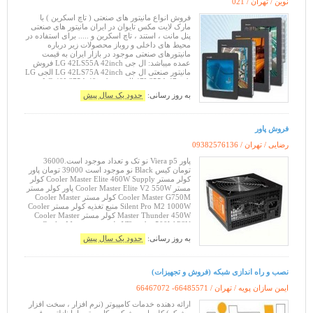
نوین / تهران /
021
فروش انواع مانیتور های صنعتی ( تاچ اسکرین ) با
مارک لایت مکس تایوان در ایران مانیتور های صنعتی
پنل مانت ، استند ، تاچ اسکرین و ..... برای استفاده در
محیط های داخلی و روباز محصولات زیر درباره
مانیتورهای صنعتی موجود در بازار ایران به قیمت
عمده میباشد: ال جی LG 42LS55A 42inch فروش
مانیتور صنعتی ال جی LG 42LS75A 42inch الجی LG
47LS55A 47inch ال جی LG 49LS75A 49inch
مانیتور صنعتی ال جی LG 55L
به روز رسانی:
حدود یک سال پیش
فروش پاور
رضایی / تهران /
09382576136
پاور Viera p5 نو تک و تعداد موجود است.36000
تومان کیس Black نو موجود است 39000 تومان پاور
کولر مستر Cooler Master Elite 460W Supply کولر
مستر Cooler Master Elite V2 550W پاور کولر مستر
Cooler Master G750M کولر مستر Cooler Master
Silent Pro M2 1000W منبع تغذیه کولر مستر Cooler
Master Thunder 450W کولر مستر Cooler Master
Thunder 500W PSU کولر مستر Cooler Master
Thunder 600 Watts PSU کول
به روز رسانی:
حدود یک سال پیش
نصب و راه اندازی شبکه (فروش و تجهیزات)
ایمن سازان پویه / تهران /
66467072 -66485571
ارائه دهنده خدمات کامپیوتر (نرم افزار ، سخت افزار