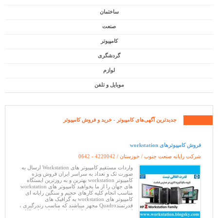
ساختمان
صنعت
کامپیوتر
گردشگری
لوازم
موبایل و تلفن
جدیدترین آگهی‌های
کامپیوتر
- خرید و فروش کامپیوتر
فروش کامپیوترهای workstation
شرکت رایانه صنعت جنوب / خوزستان /
0642 - 4220042
واردات مستقیم کامپیوتر های Workstation ارسال به
صورت تک و تعداد به سراسر ایران فروش ویژه
کامپیوتر workstation بهترین و به روزترین ایستگاه
های جهان را از ما بخواهید کامپیوتر های workstation
مناسب انجام کلیه کارهای حجیم و سنگین رایانه ای
کامپیوتر های workstation به گرافیک های
قدرتمندQuadro مجهز میباشند که مناسب رندرگیری ،
انیمیشن سازی ، 3dmax ، واردات لپ تاپ های HP