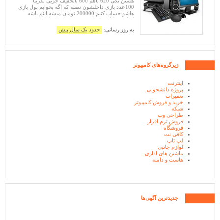
هستن تکی 620 باهم 600 باتخفیف جزیی تقریبا
100عدد بازی داخلشون نصبه که اگه بخوایم پول بازی
هاشو حساب کنیم 200000 تومان میشه اینم باشه
اشانتیون کامپیوترهای سرور مخصوص ادارات و
مدارس و بانک ها: اچ پی HP Xeon E3-12
به روز رسانی:
حدود یک سال پیش
زیرگروه‌های کامپیوتر
اینترنت
پروژه دانشجویی
تعمیرات
خرید و فروش کامپیوتر
شبکه
طراحی وب
فروش نرم افزار
فروشگاه
کافی نت
لپ تاپ
لوازم جانبی
ماشین های اداری
هاست و دامنه
جدیدترین آگهی‌ها