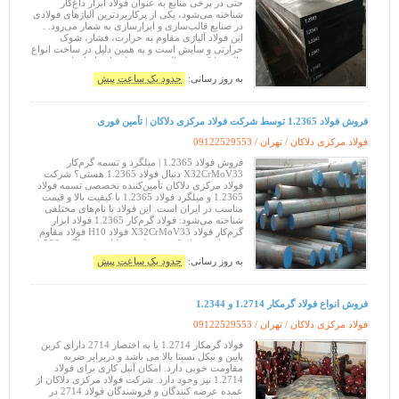
حتی در برخی منابع به عنوان فولاد ابزار داغ‌کار
شناخته می‌شود، یکی از پرکاربردترین آلیاژهای فولادی
در صنایع قالب‌سازی و ابزارسازی به شمار می‌رود. .
این فولاد آلیاژی مقاوم به حرارت، فشار، شوک
حرارتی و سایش است و به همین دلیل در ساخت انواع
قالب دایکست، قالب تزریق فلز داغ، ابزارهای صنعتی
حرارت‌دیده و قطعات مهندسی گر
به روز رسانی:
حدود یک ساعت پیش
فروش فولاد 1.2365 توسط شرکت فولاد مرکزی دلاکان | تأمین فوری
فولاد مرکزی دلاکان / تهران /
09122529553
فروش فولاد 1.2365 | میلگرد و تسمه گرم‌کار
X32CrMoV33 دنبال فولاد 1.2365 هستی؟ شرکت
فولاد مرکزی دلاکان تأمین‌کننده تخصصی تسمه فولاد
1.2365 و میلگرد فولاد 1.2365 با کیفیت بالا و قیمت
مناسب در ایران است. این فولاد با نام‌های مختلفی
شناخته می‌شود: فولاد گرم‌کار 1.2365 فولاد ابزار
گرم‌کار فولاد X32CrMoV33 فولاد H10 فولاد مقاوم
به حرارت فولاد کروم مولیبدن وانادیوم میلگرد 1.236
به روز رسانی:
حدود یک ساعت پیش
فروش انواع فولاد گرمکار 1.2714 و 1.2344
فولاد مرکزی دلاکان / تهران /
09122529553
فولاد گرمکار 1.2714 یا به اختصار 2714 دارای کربن
پایین و نیکل نسبتا بالا می باشد و دربرابر ضربه
مقاومت خوبی دارد. امکان آنیل کاری برای فولاد
1.2714 نیز وجود دارد. شرکت فولاد مرکزی دلاکان از
عمده عرضه کنندگان و فروشندگان فولاد 2714 در