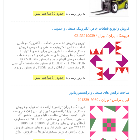
به روز رسانی:
حدود 12 ساعت پیش
فروش و توزیع قطعات خاص الکترونیک صنعتی و عمومی
فروشگاه ایران / تهران /
02133919939
توزیع و فروش تخصصی قطعات الکترونیک و تامین
قطعات خاص الکترونیک صنعتی و عمومی فروش
مستقیم قطعات الکترونیکی برای خطوط تولید /
تعمیرگاه ها و پروژ های صنعتی تک و عمده قطعات
کمیاب فروش انواع دیود و ترستور IXYS IGBT-
DIODE - THYRISTOR تریستور Westcode - آی سی
IC , مقاومت , ترایاک , فیوز FUSE , تریستور , ولوم ,
پین هدر , کریستال , رله , دیود , فست دیود DIOD ,
وریستور سفارش قطعات خاص الکترونیک
به روز رسانی:
حدود 14 ساعت پیش
ساخت ترانس های صنعتی و ترانسفورماتور
ایران ترانس / تهران /
02133919939
فروشگاه (ایران ترانس) ارائه دهنده تولید و فروش
مستقیم انواع ترانسفورماتور ( ترانس ) تک فاز و سه
فاز با کیفیت صنعتی مناسب تابلو برق , ماشین آلات
صنعتی , دستگاه های مختلف , CNC .UPS و مصارف
گوناگون توان های مختلف از 100V تا 100VKA
****** طراحی طبق نیاز پروژه های صنعتی فروش
انواع ترانس ها و ترانسفورماتورها .... فروش انواع
ترانس در ولتاژ و آمپرهای مختلف .... از 300 میلی آمپر
الی 20/000 آمپر جهت مصا