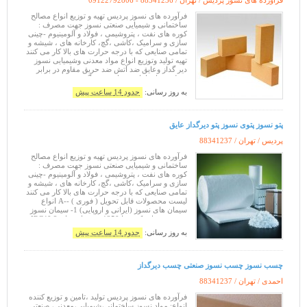
فرآورده های نسوز پردیس / تهران /
09122792806 - 88341236
فرآورده های نسوز پردیس تهیه و توزیع انواع مصالح
ساختمانی و شیمیایی صنعتی نسوز جهت مصرف :
کوره های نفت ، پتروشیمی ، فولاد و آلومینیوم -چینی
سازی و سرامیک ،کاشی ،گچ، کارخانه های ، شیشه و
تمامی صنایعی که با درجه حرارت های بالا کار می کنند
تهیه تولید وتوزیع انواع مواد معدنی وشیمیایی نسوز
دیر گداز وعایق ضد آتش ضد حریق مقاوم در برابر
شعله ودما شامل :سیمان نسوز گچ نسوز چسب نسوز
بتن نسوز فرانسه سیمانه
به روز رسانی:
حدود 14 ساعت پیش
پتو نسوز پتوی نسوز پتو دیرگداز عایق
پردیس / تهران /
88341237
فرآورده های نسوز پردیس تهیه و توزیع انواع مصالح
ساختمانی و شیمیایی صنعتی نسوز جهت مصرف :
کوره های نفت ، پتروشیمی ، فولاد و آلومینیوم -چینی
سازی و سرامیک ،کاشی ،گچ، کارخانه های ، شیشه و
تمامی صنایعی که با درجه حرارت های بالا کار می کنند
لیست محصولات قابل تحویل ( فوری ) --A انواع
سیمان های نسوز (ایرانی و اروپایی) 1- سیمان نسوز
جهت تعمیرات کوره تا 1250 درجه اصفهان IRC40 2-
سیمان نسوز
به روز رسانی:
حدود 14 ساعت پیش
چسب نسوز چسب نسوز صنعتی چسب دیرگداز
احمدی / تهران /
88341237
فرآورده های نسوز پردیس تولید ،تامین و توزیع کننده
انواع: مواد نسوز ساختمانی،شیمیایی،معدنی، صنعتی