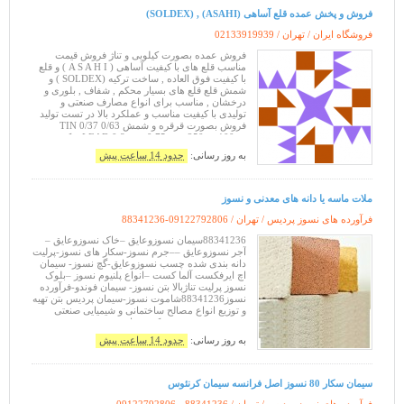
فروش و پخش عمده قلع آساهی (ASAHI) , (SOLDEX)
فروشگاه ایران / تهران /
02133919939
فروش عمده بصورت کیلویی و تناژ فروش قیمت
مناسب قلع های با کیفیت آساهی ( A S A H I ) و قلع
با کیفیت فوق العاده , ساخت ترکیه (SOLDEX ) و
شمش قلع قلع های بسیار محکم , شفاف , بلوری و
درخشان , مناسب برای انواع مصارف صنعتی و
تولیدی با کیفیت مناسب و عملکرد بالا در تست تولید
فروش بصورت قرقره و شمش 0/63 TIN 0/37
LEAD 0.8 mm 0.75 mm 250 gr 100 gr ترکیب:
Sn63 / Pb37 و Sn60 / Pb40 • هسته فلاکس
به روز رسانی:
حدود 14 ساعت پیش
ملات ماسه یا دانه های معدنی و نسوز
فرآورده های نسوز پردیس / تهران /
88341236-09122792806
88341236سیمان نسوزوعایق –خاک نسوزوعایق –
آجر نسوزوعایق ––جرم نسوز-سکار های نسوز-پرلیت
دانه بندی شده چسب نسوزوعایق-گچ نسوز- سیمان
اچ ایرفکست آلما کست –انواع پلنیوم نسوز –بلوک
نسوز پرلیت تناژبالا بتن نسوز- سیمان فوندو-فرآورده
نسوز88341236شاموت نسوز-سیمان پردیس بتن تهیه
و توزیع انواع مصالح ساختمانی و شیمیایی صنعتی
نسوز جهت مصرف : کوره های نفت ، پتروشیمی ،
فولاد و الومینیوم چینی و سرامیک ، کاشی گچ ،
به روز رسانی:
حدود 14 ساعت پیش
سیمان سکار 80 نسوز اصل فرانسه سیمان کرنئوس