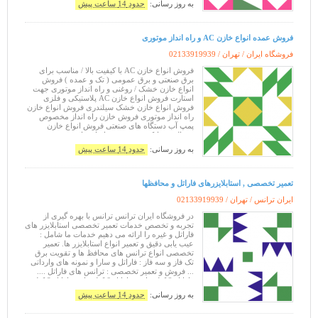
به روز رسانی:
حدود 14 ساعت پیش
فروش عمده انواع خازن AC و راه انداز موتوری
فروشگاه ایران / تهران /
02133919939
فروش انواع خازن AC با کیفیت بالا / مناسب برای
برق صنعتی و برق عمومی ( تک و عمده ) فروش
انواع خازن خشک / روغنی و راه انداز موتوری جهت
استارت فروش انواع خازن AC پلاستیکی و فلزی
فروش انواع خازن خشک سیلندری فروش انواع خازن
راه انداز موتوری فروش خازن راه انداز مخصوص
پمپ آب دستگاه های صنعتی فروش انواع خازن
یخچالی و مایکرو ویو فروش انواع خازن روغنی فروش
انواع خازن کولری ( آبی , اسپیلت ) فروش ا
به روز رسانی:
حدود 14 ساعت پیش
تعمیر تخصصی , استابلایزرهای فاراتل و محافظها
ایران ترانس / تهران /
02133919939
در فروشگاه ایران ترانس ترانس با بهره گیری از
تجربه و تخصص خدمات تعمیر تخصصی استابلایزر های
فاراتل و غیره را ارائه می دهیم خدمات ما شامل :
عیب یابی دقیق و تعمیر انواع استابلایزر ها. تعمیر
تخصصی انواع ترانس های محافظ ها و تقویت برق
تک فاز و سه فاز : فاراتل و سارا و نمونه های وارداتی
... فروش و تعمیر تخصصی : ترانس های فاراتل ....
فاراتل 2 کیلو وات . فاراتل 6 کیلو وات. فاراتل 8 کیلو
وات . فار
به روز رسانی:
حدود 14 ساعت پیش