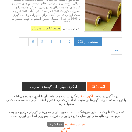
ایرانَی ، آسیایی و اروپایی -Aانواع سیمان های نسوز و
بتن های آماده (ایرانی و اروپایی) 1- بتن آماده برای
تعمیرات کوره تا 1400 درجه 2- بتن آماده 1250درجه
سبک ایرانی 3- بتن آماده برای تعمیرات و قالب گیری
تا 1600 درجه 4- سیمان نسوز اصفهان جهت تعمیرات
کوره تا 1260 درجه 5- سیمان نسوز فرانس
به روز رسانی:
حدود 14 ساعت پیش
««
«
صفحه 1 از 202
2
3
4
5
6
»
»»
آگهی 360
راهکاری موثر برای آگهی‌های اینترنتی
درج آگهی در سایت
آگهی 360
رایگان است و مسئولیت آن با آگهی دهنده می‌باشد
با توجه به تعداد زیاد آگهی‌ها در سایت، لطفا در کسب اعتبار و اعتماد آگهی دهنده، دقت کافی
مبذول دارید
تمامی كالاها و خدمات این فروشگاه، حسب مورد دارای مجوزهای لازم از مراجع مربوطه
می‌باشند و فعالیت‌های این سایت تابع قوانین و مقررات جمهوری اسلامی ایران است
قوانین استفاده
ویرایش ۱
تماس
استان‌ها