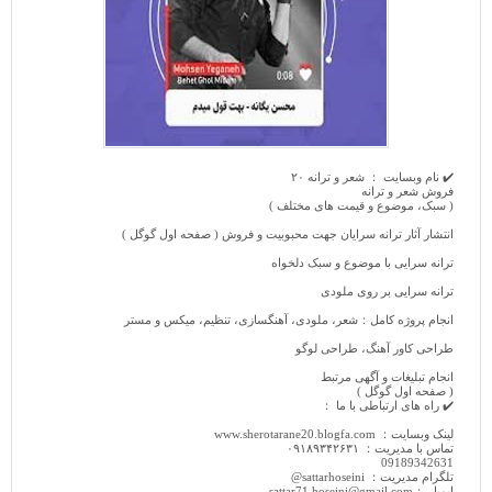
✔️ نام وبسایت ： شعر و ترانه ۲۰
فروش شعر و ترانه
( سبک، موضوع و قیمت های مختلف )
انتشار آثار ترانه سرایان جهت محبوبیت و فروش ( صفحه اول گوگل )
ترانه سرایی با موضوع و سبک دلخواه
ترانه سرایی بر روی ملودی
انجام پروژه کامل：شعر، ملودی، آهنگسازی، تنظیم، میکس و مستر
طراحی کاور آهنگ، طراحی لوگو
انجام تبلیغات و آگهی مرتبط
( صفحه اول گوگل )
✔️ راه های ارتباطی با ما ：
لینک وبسایت： www.sherotarane20.blogfa.com
تماس با مدیریت： ۰۹۱۸۹۳۴۲۶۳۱
09189342631
تلگرام مدیریت： sattarhoseini@
ایمیل ：sattar71.hoseini@gmail.com