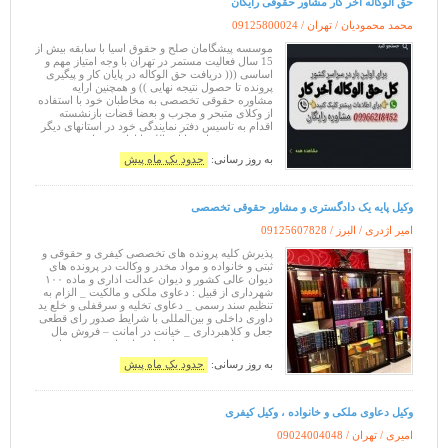
حق الوکاله آخر کار مشاور حقوقی رایگان
محمد محمودیان / تهران /
09125800024
موسسه پیشگامان صلح و حقوق اسیا با سابقه بیش از
15 سال فعالیت مستمر در تهران با وجه امتیاز مهم و
اساسی ((( دریافت حق الوکاله در پایان کار و پیگیری
پرونده تا حصول نتیجه نهایی )) و همچنین ارایه
مشاوره حقوقی تخصصی به مخاطبان خود با استفاده
از وکلای متبحر و مجرب و بعضا قضات بازنشسته
اقدام به تاسیس دفتر نمایندگی خود در استانهای دیگر
نیز نموده و بر انیم تا انشالله با ارایه خدمات حقوقی
تخصصی رضایت خاطر م
به روز رسانی:
حدود یک ماه پیش
وکیل پایه یک دادگستری و مشاور حقوقی تخصصی
امیر اژدری / البرز /
09125607828
پذیرش کلیه پرونده های تخصصی کیفری و حقوقی و
ثبتی و خانواده و مواد مخدر و وکالت در پرونده های
دیوان عالی کشور و دیوان عدالت اداری و ماده ۱۰۰
شهرداری از قبیل : دعاوی ملکی و مالکیت _ الزام به
تنظیم سند رسمی _ دعاوی تخلیه و سرقفلی و خلع ید
داوری داخلی و بین‌المللی با شرایط صدور رای قطعی
جعل و کلاهبرداری _ خیانت در امانت – فروش مال
غیر _ مواد مخدر _ جعل و استفاده از سند مجعول
انجام کلیه دعاوی حقو
به روز رسانی:
حدود یک ماه پیش
وکیل دعاوی ملکی و خانواده ، وکیل کیفری
امیری / تهران /
09024004048