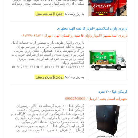
مبلمان اداری وشرکتها باماشین مسقف پتودار وموکت
شده خاور نیسان وانت کامیون ایسوزو کامیونت
شهروشهرستان شبانه روز بامجوزرسمی ازاتحادیه
به روز رسانی:
حدود 6 ساعت پیش
بابیمه وبارن
باربری واوان اسلامشهر//اتوبار قاعمیه الهیه مطهری
باربری اسلامشهر ⁉️اتوبار واوان قاعمیه زرافشان الهی / تهران /
۰۹۱۲۷۹۰۶۴۸۲
باربری و اتوبار ظریف بار به منظور ارائه خدمات کامل
و بهینه به کلیه همشهریان گرامی در سراسر تهران
بزرگ و شهرستان های همجوار، امکان رزرو اینترنتی
اتوبار برای بهره مندی و استفاده از شرایط خوب اثاث
کشی را در سایت خود فراهم آورده است. باربری
اسلامشهر واوان ----------------------------
۰۲۱۵۶۴۳۷۲۴۴☎️ ۰۲۱۵۶۷۲۷۰۲۲☎️ ۰۹۰۵۴۶۳۱۷۱۱☎️
۰۹۱۹۷۹۳۹۰۰۵☎️ ۰۹۹۰۹۲۱۴۰۰۵☎️ ۰۹۹۰۹۲۱۵۰۰۲☎️
۰۹۰۱۲۴۶۸۴
به روز رسانی:
حدود 6 ساعت پیش
گرمکن غذا ۲۰۰ نفره
تجهیزات استیل پخت / اردبیل /
09902500039
گرمکن غذا ۲۰۰ نفره گرمخانه غذا تالار ، رستوران
گرمکن غذا ۲۰۰ نفره مخصوص رستوران ، فست
فود، تهیه غذا ، کترینگ و تالار های پذیرایی، کارگاه ها و
کارخانه ها و غیره با ظرفیت بالا جهت گرم نگهداری
غذا به مدت طولانی مورد استفاده قرار میگیرد .
اگرچه ابعاد گرمکن غذا ۲۰۰ نفره به صورت حدودی
ارتفاع ۲۰۰-عرض ۷۰-طول ۱۶۰ می باشد زیرا این
ابعاد بر اساس سفارش مشتری قابل تغییر می باشد
همچنین گرمخانه غذا دوی