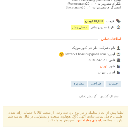
تلگرام شعروترانه۲۰ ： sherotarane20@
اینستاگرام شعروترانه۲۰： Sherotarane20
قیمت:
10,000 تومان
تاریخ به روزرسانی:
7 سال پیش
اطلاعات تماس
نام / شرکت:
طراحی کاور موزیک
ایمیل:
تلفن:
09189342631
شهر:
تهران
آدرس:
تهران
خدمات
طراحی
مشاوره
اشتراک گذاری
گزارش تخلف
لطفا پیش از انجام معامله و هر نوع پرداخت وجه، از صحت کالا یا خدمات ارائه شده،
اطمینان حاصل نمایید. سایت آگهی 360، هیچ‌گونه منفعت و مسئولیتی در قبال معامله شما
ندارد. با مطالعه
راهنمای معامله امن
، آسوده‌تر معامله کنید.