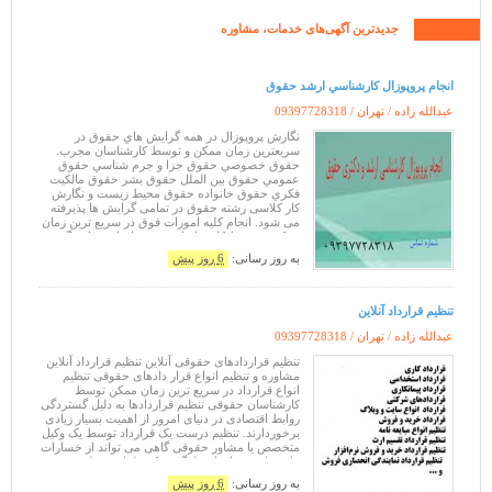
جدیدترین آگهی‌های
خدمات،
مشاوره
انجام پروپوزال کارشناسي ارشد حقوق
عبدالله زاده / تهران /
09397728318
نگارش پروپوزال در همه گرايش هاي حقوق در
سريعترين زمان ممکن و توسط کارشناسان مجرب.
حقوق خصوصي حقوق جزا و جرم شناسي حقوق
عمومي حقوق بين الملل حقوق بشر حقوق مالکيت
فکري حقوق خانواده حقوق محيط زيست و نگارش
کار کلاسی رشته حقوق در تمامی گرایش ها پذیرفته
می شود. انجام کليه امورات فوق در سريع ترين زمان
ممکن و توسط کارشناسان مجرب انجام خواهد گرفت.
عبدالله زاده ساعات تماس: همه روزه از ساعت 9
به روز رسانی:
6 روز پیش
تنظیم قرارداد آنلاین
عبدالله زاده / تهران /
09397728318
تنظیم قراردادهای حقوقی آنلاین تنظیم قرارداد آنلاین
مشاوره و تنظیم انواع قرار دادهای حقوقی تنظیم
انواع قرارداد در سریع ترین زمان ممکن توسط
کارشناسان حقوقی تنظیم قراردادها به دلیل گستردگی
روابط اقتصادی در دنیای امروز از اهمیت بسیار زیادی
برخوردارند. تنظیم درست یک قرارداد توسط یک وکیل
متخصص یا مشاور حقوقی گاهی می تواند از خسارات
های زیادی به افراد جلوگیری کند. لذا در تنظیم هر نوع
قرارداد حقوقی با
به روز رسانی:
6 روز پیش