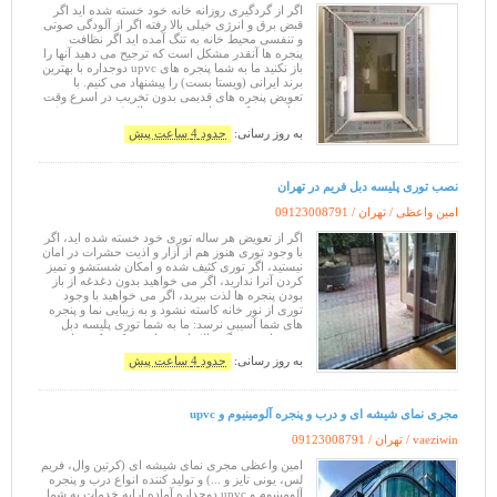
اگر از گردگیری روزانه خانه خود خسته شده اید اگر
قبض برق و انرژی خیلی بالا رفته اگر از آلودگی صوتی
و تنفسی محیط خانه به تنگ آمده اید اگر نظافت
پنجره ها آنقدر مشکل است که ترجیح می دهید آنها را
باز نکنید ما به شما پنجره های upvc دوجداره با بهترین
برند ایرانی (ویستا بست) را پیشنهاد می کنیم. با
تعویض پنجره های قدیمی بدون تخریب در اسرع وقت
و با بهترین کیفیت با تضمین ده ساله (بدون پرسش)
آسودگی ر
به روز رسانی:
حدود 4 ساعت پیش
نصب توری پلیسه دبل فریم در تهران
امین واعظی / تهران /
09123008791
اگر از تعویض هر ساله توری خود خسته شده اید، اگر
با وجود توری هنوز هم از آزار و اذیت حشرات در امان
نیستید، اگر توری کثیف شده و امکان شستشو و تمیز
کردن آنرا ندارید، اگر می خواهید بدون دغدغه از باز
بودن پنجره ها لذت ببرید، اگر می خواهید با وجود
توری از نور خانه کاسته نشود و به زیبایی نما و پنجره
های شما آسیبی نرسد: ما به شما توری پلیسه دبل
فریم با تنوع رنگی بالا را پیشنهاد می کنیم که تنها توری
به روز رسانی:
حدود 4 ساعت پیش
مجری نمای شیشه ای و درب و پنجره آلومینیوم و upvc
vaeziwin / تهران /
09123008791
امین واعظی مجری نمای شیشه ای (کرتین وال، فریم
لس، یونی تایز و ...) و تولید کننده انواع درب و پنجره
آلومینیوم و upvc دوجداره آماده ارایه خدمات به شما