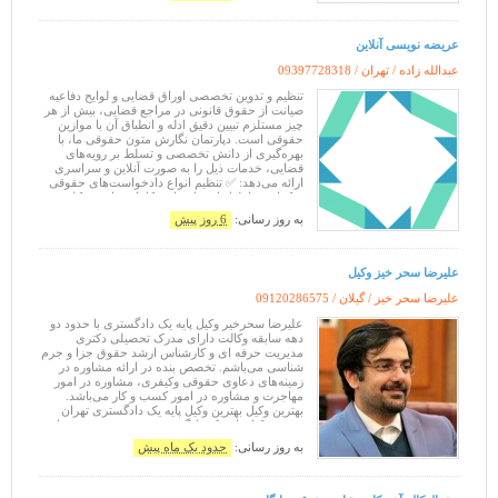
عریضه نویسی آنلاین
عبدالله زاده / تهران /
09397728318
تنظیم و تدوین تخصصی اوراق قضایی و لوایح دفاعیه
صیانت از حقوق قانونی در مراجع قضایی، بیش از هر
چیز مستلزم تبیین دقیق ادله و انطباق آن با موازین
حقوقی است. دپارتمان نگارش متون حقوقی ما، با
بهره‌گیری از دانش تخصصی و تسلط بر رویه‌های
قضایی، خدمات ذیل را به صورت آنلاین و سراسری
ارائه می‌دهد: ✅ تنظیم انواع دادخواست‌های حقوقی
شکوائیه و اظهارنامه با رعایت کامل قواعد شکلی
جهت جلوگیری از رد دعوا ✅ تنظ
به روز رسانی:
6 روز پیش
علیرضا سحر خیز وکیل
علیرضا سحر خیز / گیلان /
09120286575
علیرضا سحرخیر وکیل پایه یک دادگستری با حدود دو
دهه سابقه وکالت دارای مدرک تحصیلی دکتری
مدیریت حرفه ای و کارشناس ارشد حقوق جزا و جرم
شناسی می‌باشم. تخصص بنده در ارائه مشاوره در
زمینه‌های دعاوی حقوقی و‌کیفری، مشاوره در امور
مهاجرت و مشاوره در امور کسب و کار می‌باشد.
بهترین وکیل بهترین وکیل پایه یک دادگستری تهران
بهترین وکیل پایه یک دادگستری رشت متخصص و با
تجربه بهترین وکیل دیوان عدالت اداری بهترین
به روز رسانی:
حدود یک ماه پیش