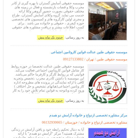
موسسه حقوقی آسایش گستران با بهره گیری از کادر
مجرب وکلا و قضات بازنشسته و فعال در زمینه های
مختلف حقوقی بصورت حضور گروهی وکلا ارائه
خدمت می نماید. گروه وکلای آسایش گستران، طراح
و مجری اولین کارگروه های و کمیسیون های تخصصی
حوزه کیفری ، حقوقی و خانواده می باشد . برای
کسب اطلاعات بیشتر و دریافت مشاوره های حقوقی
(رایگان ) با ما در ارتباط باشید. آدرس سایت :
https://nolo.asia/ ارائه خدمات وکالت، د
به روز رسانی:
حدود یک ماه پیش
موسسه حقوقی طنین عدالت قوانین کاروتامین اجتماعی
موسسه حقوقی طنین / تهران /
09127133802
موسسه حقوقی طنین عدالت تخصصا در حوزه روابط
کار شامل قوانین کاروتامین اجتماعی فعالیت می‌کند.
قوانینی که بر روابط کارگر و کارفرما حاکم می‌باشد.
این موسسه با داشتن کادری مجرب ،تخصص ‌وتجربه
کافی با ارائه نمایندگی در پرونده های مطروحه اداره
کار وتامین اجتماعی(هیاتهای تشخیص و حل اختلاف )
ورود کرده وباتوجه به قوانین تمام تلاش خود را به کار
می‌گیرد که بهترین نتیجه برای شما کارگران محترم
حاصل شود. همچنی
به روز رسانی:
حدود یک ماه پیش
مرکز مشاوره تخصصی ازدواج و خانواده آرامش دو همدم
مشاوره تخصصی ازدواج و خانواده / خوزستان /
06132930665
آیا به دنبال تحکیم رابطه خود و یافتن آرامش در زندگی
مشترک هستید؟ مرکز “آرامش دو همدم” با ارائه
خدمات مشاوره تخصصی در زمینه ازدواج، خانواده و