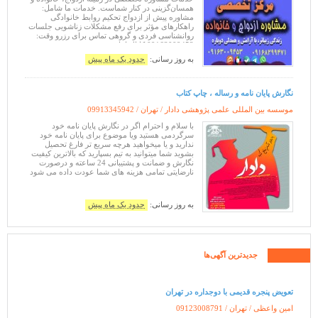
همسان‌گزینی در کنار شماست. خدمات ما شامل:
مشاوره پیش از ازدواج تحکیم روابط خانوادگی
راهکارهای مؤثر برای رفع مشکلات زناشویی جلسات
روانشناسی فردی و گروهی تماس برای رزرو وقت:
09163009453 کانال ایتا:
https://eitaa.com/arameshnama کانال واتساپ
به روز رسانی:
حدود یک ماه پیش
https://ch
نگارش پایان نامه و رساله ، چاپ کتاب
موسسه بین المللی علمی پژوهشی دادار / تهران /
09913345942
با سلام و احترام اگر در نگارش پایان نامه خود
سرگردمی هستید ویا موضوع برای پایان نامه خود
ندارید و یا میخواهید هرچه سریع تر فارغ تحصیل
بشوید شما میتوانید به تیم بسپارید که بالاترین کیفیت
نگارش و ضمانت و پشتیبانی 24 ساعته و درصورت
نارضایتی تمامی هزینه های شما عودت داده می شود
به روز رسانی:
حدود یک ماه پیش
جدیدترین آگهی‌ها
تعویض پنجره قدیمی با دوجداره در تهران
امین واعظی / تهران /
09123008791