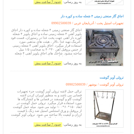
به روز رسانی:
حدود 7 ساعت پیش
اجاق گاز صنعتی زمینی ۴ شعله ساده و کوره دار
تجهیزات استیل پخت / آذربایجان غربی /
09902500039
اجاق گاز صنعتی زمینی ۴ شعله ساده و کوره دار اجاق
پلوپز آهنی ۴ شعله زمینی ساده و اجاق پلوپز ۴ شعله
کوره دار آهنی جهت پخت غذا در رستوران، فست فود
،کترینگ،تهیه غذا ،تالار ، هیئت های مذهبی مورد
استفاده قرار میگیرد. اجاق پلوپز آهنی ۴ شعله زمینی
از جنس پروفیل آهن ۴۰*۴۰ به ضخامت ۱/۵ میل
ساخته مشود. شاخک های اجاق پلوپز آهنی ۴ شعله
زمینی از پروفیل آهن ۵۰*۵۰ ساخته میشود. اجاق
پلوپز آهنی ۴ شعله ز
به روز رسانی:
حدود 7 ساعت پیش
ترولی آویز گوشت
ترولی آویز گوشت / بوشهر /
09902500039
ترالی حمل لاشه ترولی آویز گوشت جزء تجهیزات
قصابی می باشد و به منظور آویزان کردن لاشه
گوشت گاو و گوسفند در قصابی ها و کشتارگاه ها
مورد استفاده قرار میگیرد. ترولی حمل گوشت در
ابعاد ۱۵۰*۶۰*۱۰۰ تولید می شود. میله حمل گوشت
از پروفیل و ورق استنلس استیل ضد زنگ با قیمت
ارزان و کیفیت بالا ساخته می شود. ترولی آویز گوشت
دارای ۴ عدد قلاب یا چنگک آویز گوشت می باشد که
به صورت متحرک قابلیت جابه جایی را
به روز رسانی:
حدود 7 ساعت پیش