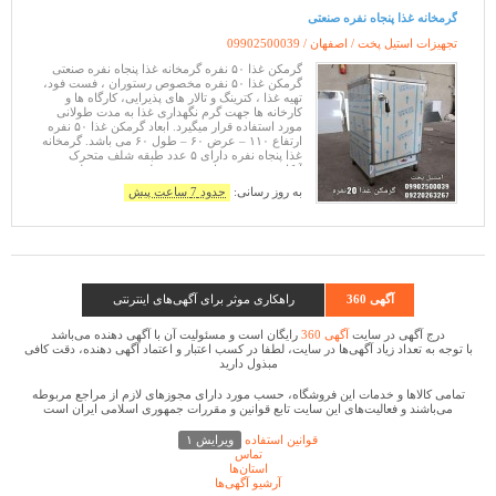
گرمخانه غذا پنجاه نفره صنعتی
تجهیزات استیل پخت / اصفهان /
09902500039
گرمکن غذا ۵۰ نفره گرمخانه غذا پنجاه نفره صنعتی
گرمکن غذا ۵۰ نفره مخصوص رستوران ، فست فود،
تهیه غذا ، کترینگ و تالار های پذیرایی، کارگاه ها و
کارخانه ها جهت گرم نگهداری غذا به مدت طولانی
مورد استفاده قرار میگیرد. ابعاد گرمکن غذا ۵۰ نفره
ارتفاع ۱۱۰ – عرض ۶۰ – طول ۶۰ می باشد. گرمخانه
غذا پنجاه نفره دارای ۵ عدد طبقه شلف متحرک
آبکاری شده می باشد. در هر طبقه ۱۰ عدد ظرف
غذای آلومینیومی قرار
به روز رسانی:
حدود 7 ساعت پیش
آگهی 360
راهکاری موثر برای آگهی‌های اینترنتی
درج آگهی در سایت
آگهی 360
رایگان است و مسئولیت آن با آگهی دهنده می‌باشد
با توجه به تعداد زیاد آگهی‌ها در سایت، لطفا در کسب اعتبار و اعتماد آگهی دهنده، دقت کافی
مبذول دارید
تمامی كالاها و خدمات این فروشگاه، حسب مورد دارای مجوزهای لازم از مراجع مربوطه
می‌باشند و فعالیت‌های این سایت تابع قوانین و مقررات جمهوری اسلامی ایران است
قوانین استفاده
ویرایش ۱
تماس
استان‌ها
آرشیو آگهی‌ها