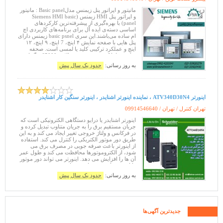
مانیتور و اپراتور پنل زیمنس مدلBasic panel : مانیتور
و اپراتور پنل HMI زیمنس (Siemens HMI basic
panel) با بهره‌گیری از پیشرفته‌ترین کارکردهای
اساسی دسته‌ی ایده آل برای برنامه‌های کاربردی اچ
ام ساده می‌باشند.این سری basic psnel زیمنس دارای
پنل هایی با صفحه نمایش ۴ اینچ، 7 اینچ، ۹ اینچ، ۱۲
اینچ و عملکرد ترکیبی کلید یا لمسی است. صحفه
نمایش ها با کیفیت و وضوحی بالا در 65000 رنگ است
و قابلیت این را
به روز رسانی:
حدود یک سال پیش
اینورتر ATV340D30N4 ، نماینده اینورتر اشنایدر ، اینورتر سنگین کار اشنایدر
تهران کنترل / تهران /
09914546640
اینورتر اشنایدر یا درایو دستگاهی الکترونیکی است که
جریان مستقیم برق را به جریان متناوب تبدیل کرده و
در فرکانس و ولتاژ خروجی تغییر ایجاد می کند و به این
طریق دور موتور الکتریکی را کنترل می کند. استفاده
از اینورتر باعث صرفه جویی در مصرف برق می
شود، از الکتروموتورها محافظت می کند و طول عمر
آن ها را افزایش می دهد. اینورتر می تواند دور موتور
را از صفر تا چندین برابر دور نامی نوشته شده روی
پلاک موتور تغ
به روز رسانی:
حدود یک سال پیش
جدیدترین آگهی‌ها