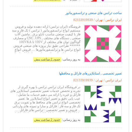
ساخت ترانس های صنعتی و ترانسفورماتور
ایران ترانس / تهران /
02133919939
فروشگاه (ایران ترانس) ارائه دهنده تولید و فروش
مستقیم انواع ترانسفورماتور ( ترانس ) تک فاز و سه
فاز با کیفیت صنعتی مناسب تابلو برق , ماشین آلات
صنعتی , دستگاه های مختلف , CNC .UPS و مصارف
گوناگون توان های مختلف از 100V تا 100VKA
****** طراحی طبق نیاز پروژه های صنعتی فروش
انواع ترانس ها و ترانسفورماتورها .... فروش انواع
ترانس در ولتاژ و آمپرهای مختلف .... از 300 میلی آمپر
الی 20/000 آمپر جهت مصا
به روز رسانی:
حدود 2 ساعت پیش
تعمیر تخصصی , استابلایزرهای فاراتل و محافظها
ایران ترانس / تهران /
02133919939
در فروشگاه ایران ترانس ترانس با بهره گیری از
تجربه و تخصص خدمات تعمیر تخصصی استابلایزر های
فاراتل و غیره را ارائه می دهیم خدمات ما شامل :
عیب یابی دقیق و تعمیر انواع استابلایزر ها. تعمیر
تخصصی انواع ترانس های محافظ ها و تقویت برق
تک فاز و سه فاز : فاراتل و سارا و نمونه های وارداتی
... فروش و تعمیر تخصصی : ترانس های فاراتل ....
فاراتل 2 کیلو وات . فاراتل 6 کیلو وات. فاراتل 8 کیلو
وات . فار
به روز رسانی:
حدود 2 ساعت پیش