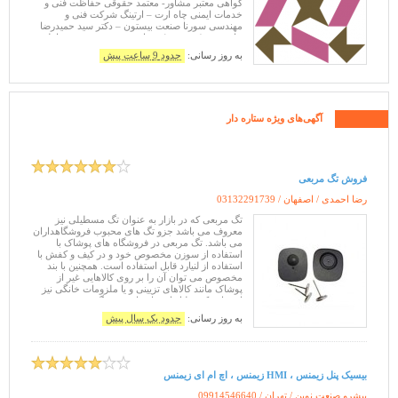
گواهی معتبر مشاور- معتمد حقوقی حفاظت فنی و
خدمات ایمنی چاه ارت – ارتینگ شرکت فنی و
مهندسی سورنا صنعت بیستون – دکتر سید حمیدرضا
جاورسینه ( حسینی ) مشاور- معتمد حقوقی حفاظت
فنی و خدمات ایمنی چاه ارت – ارتینگ چاه ارت –
به روز رسانی:
حدود 9 ساعت پیش
ارتینگ
آگهی‌های ویژه ستاره دار
فروش تگ مربعی
رضا احمدی / اصفهان /
03132291739
تگ مربعی که در بازار به عنوان تگ مسطیلی نیز
معروف می باشد جزو تگ های محبوب فروشگاهداران
می باشد. تگ مربعی در فروشگاه های پوشاک با
استفاده از سوزن مخصوص خود و در کیف و کفش با
استفاده از لنیارد قابل استفاده است. همچنین با بند
مخصوص می توان آن را بر روی کالاهایی غیر از
پوشاک مانند کالاهای تزیینی و یا ملزومات خانگی نیز
استفاده کرد دلیل استفاده این نوع تگ در صنعت
پوشاک، ضخامت کم این تگ ها است.
به روز رسانی:
حدود یک سال پیش
بیسیک پنل زیمنس ، HMI زیمنس ، اچ ام ای زیمنس
پیشرو صنعت نوین / تهران /
09914546640