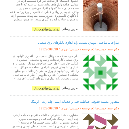
حصول اطمینان از صحت کار کرد سیستم ارت در
مقابل اضافه ولتاژهاي توليد شده در بدنه كه باعث
صدمه ديدن دستگاهها و افراد مي‌شود ، همچنين
ولتاژهاي بسيار زياد و خطرناك ناشي از برخورد صاعقه
با دكلهاي کامپیوتری ضروریست مقاومت سیستم ارت
به صورت سالانه اندازه گیری شود . به همين منظور
استفاده از سيستم ارت و حفاظت از تجهيزات
بسيارلازم و ضروري است بعلاوه با افزايش
به روز رسانی:
حدود 9 ساعت پیش
طراحی، ساخت، مونتاژ، نصب، راه اندازی تابلوهای برق صنعتی
دکتر سيد حميدرضا (جاورسینه) حسيني / تهران /
09122089098
طراحی، ساخت، مونتاژ، نصب، راه اندازی تابلوهای
برق صنعتی كارخانجات و صنايع مختلف ( صنعتي /
غذايي /دارويي ) طراحی، ساخت، مونتاژ، نصب، راه
اندازی تابلوهای توزیع طراحی، ساخت، مونتاژ، نصب،
راه اندازی تابلوهای برق صنعتی كارخانجات و صنايع
مختلف ( صنعتي / غذايي /دارويي ) طراحی، ساخت،
مونتاژ، نصب، راه اندازی تابلوهای کنترل ( فرمان )
طراحی، ساخت، مونتاژ، نصب، راه اندازی تابلوهای
برق صنعتی كارخانجات و صن
به روز رسانی:
حدود 9 ساعت پیش
مشاور- معتمد حقوقی حفاظت فنی و خدمات ایمنی چاه ارت – ارتینگ
دکتر سيد حميدرضا (جاورسینه) حسيني / تهران /
09122089098
مشاور- معتمد حقوقی حفاظت فنی و خدمات ایمنی
چاه ارت – ارتینگ شرکت فنی و مهندسی سورنا
صنعت بیستون – دکتر سید حمیدرضا جاورسینه (
حسینی ) بازرسی و تست سیستم های ایمنی و صدور