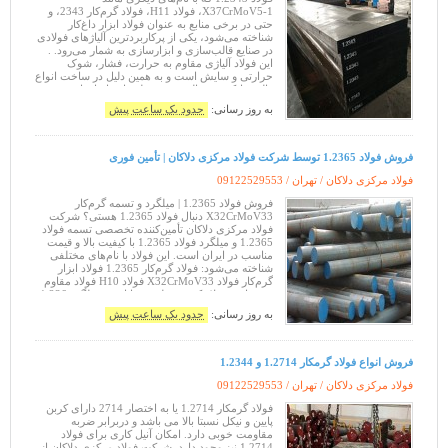
X37CrMoV5-1، فولاد H11، فولاد گرم‌کار 2343، و
حتی در برخی منابع به عنوان فولاد ابزار داغ‌کار
شناخته می‌شود، یکی از پرکاربردترین آلیاژهای فولادی
در صنایع قالب‌سازی و ابزارسازی به شمار می‌رود. .
این فولاد آلیاژی مقاوم به حرارت، فشار، شوک
حرارتی و سایش است و به همین دلیل در ساخت انواع
قالب دایکست، قالب تزریق فلز داغ، ابزارهای صنعتی
حرارت‌دیده و قطعات مهندسی گر
به روز رسانی:
حدود یک ساعت پیش
فروش فولاد 1.2365 توسط شرکت فولاد مرکزی دلاکان | تأمین فوری
فولاد مرکزی دلاکان / تهران /
09122529553
فروش فولاد 1.2365 | میلگرد و تسمه گرم‌کار
X32CrMoV33 دنبال فولاد 1.2365 هستی؟ شرکت
فولاد مرکزی دلاکان تأمین‌کننده تخصصی تسمه فولاد
1.2365 و میلگرد فولاد 1.2365 با کیفیت بالا و قیمت
مناسب در ایران است. این فولاد با نام‌های مختلفی
شناخته می‌شود: فولاد گرم‌کار 1.2365 فولاد ابزار
گرم‌کار فولاد X32CrMoV33 فولاد H10 فولاد مقاوم
به حرارت فولاد کروم مولیبدن وانادیوم میلگرد 1.236
به روز رسانی:
حدود یک ساعت پیش
فروش انواع فولاد گرمکار 1.2714 و 1.2344
فولاد مرکزی دلاکان / تهران /
09122529553
فولاد گرمکار 1.2714 یا به اختصار 2714 دارای کربن
پایین و نیکل نسبتا بالا می باشد و دربرابر ضربه
مقاومت خوبی دارد. امکان آنیل کاری برای فولاد
1.2714 نیز وجود دارد. شرکت فولاد مرکزی دلاکان از