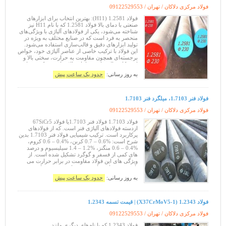
فولاد مرکزی دلاکان / تهران /
09122529553
فولاد 1.2581 (H11): بهترین انتخاب برای ابزارهای
صنعتی با دمای بالا فولاد 1.2581 که با نام H11 نیز
شناخته می‌شود، یکی از فولادهای آلیاژی با ویژگی‌های
منحصر به فرد است که در صنایع مختلف به ویژه در
تولید ابزارهای دقیق و قالب‌سازی استفاده می‌شود.
این فولاد با ترکیب خاصی از عناصر آلیاژی خود، خواص
برجسته‌ای همچون مقاومت به حرارت، سختی بالا و
استحکام عالی را در دماهای بالا فراهم می‌کند. در این
مقاله، به
به روز رسانی:
حدود یک ساعت پیش
فولاد فنر 1.7103، میلگرد فنر 1.7103
فولاد مرکزی دلاکان / تهران /
09122529553
فولاد 1.7103 فولاد فنر 1.7103یا فولاد 67SiCr5
ازدسته فولادهای آلیاژی فنر است. که از فولادهای
پرکاربرد است. ترکیب شیمیایی فولاد فنر 1.7103 بدین
شرح است: %0.6 – 0.7 کربن، %0.4 – 0.6 کروم،
%0.4 – 0.6 منگنز، %1.2 – 1.4 سیلیسیوم و درصد
های کمی از فسفر و گوگرد تشکیل شده است. از
ویژگی های این فولاد مقاومت در برابر حرارت می
باشد و در برابر سایش هم مقاومت خوبی دارد.
مقاومت کششی این فولاد از 6
به روز رسانی:
حدود یک ساعت پیش
فولاد 1.2343 (X37CrMoV5-1) | قیمت تسمه 1.2343
فولاد مرکزی دلاکان / تهران /
09122529553
فولاد 1.2343 که با نام‌های دیگری مانند