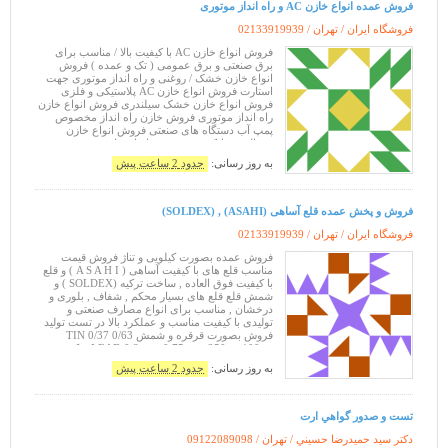
فروش عمده انواع خازن AC و راه انداز موتوری
فروشگاه ایران / تهران /
02133919939
فروش انواع خازن AC با کیفیت بالا / مناسب برای
برق صنعتی و برق عمومی ( تک و عمده ) فروش
انواع خازن خشک / روغنی و راه انداز موتوری جهت
استارت فروش انواع خازن AC پلاستیکی و فلزی
فروش انواع خازن خشک سیلندری فروش انواع خازن
راه انداز موتوری فروش خازن راه انداز مخصوص
پمپ آب دستگاه های صنعتی فروش انواع خازن
یخچالی و مایکرو ویو فروش انواع خازن روغنی فروش
انواع خازن کولری ( آبی , اسپیلت ) فروش ا
به روز رسانی:
حدود 2 ساعت پیش
فروش و پخش عمده قلع آساهی (ASAHI) , (SOLDEX)
فروشگاه ایران / تهران /
02133919939
فروش عمده بصورت کیلویی و تناژ فروش قیمت
مناسب قلع های با کیفیت آساهی ( A S A H I ) و قلع
با کیفیت فوق العاده , ساخت ترکیه (SOLDEX ) و
شمش قلع قلع های بسیار محکم , شفاف , بلوری و
درخشان , مناسب برای انواع مصارف صنعتی و
تولیدی با کیفیت مناسب و عملکرد بالا در تست تولید
فروش بصورت قرقره و شمش 0/63 TIN 0/37
LEAD 0.8 mm 0.75 mm 250 gr 100 gr ترکیب:
Sn63 / Pb37 و Sn60 / Pb40 • هسته فلاکس
به روز رسانی:
حدود 2 ساعت پیش
تست و صدور گواهي ارت
دكتر سيد حميدرضا حسيني / تهران /
09122089098