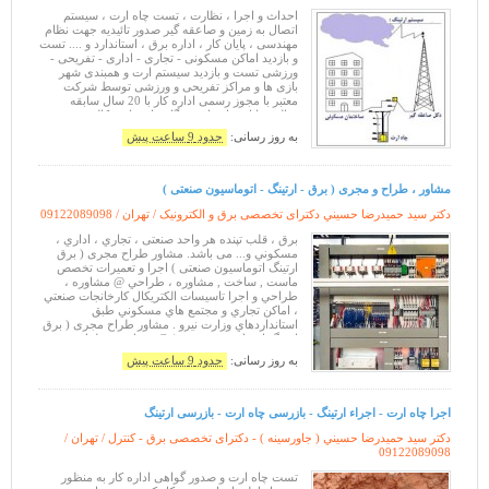
احداث و اجرا ، نظارت ، تست چاه ارت ، سیستم
اتصال به زمین و صاعقه گیر صدور تائیدیه جهت نظام
مهندسی ، پایان کار ، اداره برق ، استاندارد و .... تست
و بازدید اماکن مسکونی - تجاری - اداری - تفریحی -
ورزشی تست و بازدید سیستم ارت و همبندی شهر
بازی ها و مراکز تفریحی و ورزشی توسط شرکت
معتبر با مجوز رسمی اداره کار با 20 سال سابقه
فعالیت با استفاده از دستگاه های ژاپنی کالیبره شده ،
بدون کوچکترین خطا در
به روز رسانی:
حدود 9 ساعت پیش
مشاور ، طراح و مجری ( برق - ارتینگ - اتوماسیون صنعتی )
دکتر سيد حميدرضا حسيني دکترای تخصصی برق و الکترونیک / تهران /
09122089098
برق ، قلب تپنده هر واحد صنعتی ، تجاري ، اداري ،
مسكوني و... می باشد. مشاور طراح مجری ( برق
ارتینگ اتوماسیون صنعتی ) اجرا و تعمیرات تخصص
ماست , ساخت , مشاوره ، طراحي @ مشاوره ،
طراحي و اجرا تاسيسات الكتريكال كارخانجات صنعتي
، اماكن تجاري و مجتمع هاي مسكوني طبق
استانداردهاي وزارت نيرو . مشاور طراح مجری ( برق
ارتینگ اتوماسیون صنعتی ) @ مشاوره ، طراحي و
ساخت تابلو برقهاي توزيع ، فرمان ، خازن
به روز رسانی:
حدود 9 ساعت پیش
اجرا چاه ارت - اجراء ارتینگ - بازرسی چاه ارت - بازرسی ارتینگ
دکتر سيد حميدرضا حسيني ( جاورسینه ) - دکترای تخصصی برق - كنترل / تهران /
09122089098
تست چاه ارت و صدور گواهی اداره کار به منظور