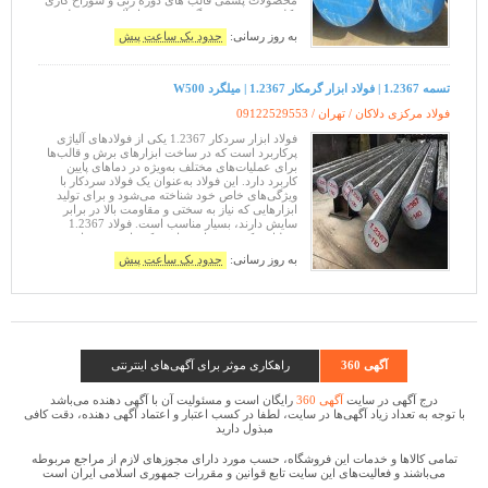
محصولات پشمی قالب های دوره زنی و سوراخ کاری
،کله زنی سرد ،ریختگی تحت فشار آلومنیوم، تولید
لوله ،خان کشی‌گیج ها ابزارهای چوب ب
به روز رسانی:
حدود یک ساعت پیش
تسمه 1.2367 | فولاد ابزار گرمکار 1.2367 | میلگرد W500
فولاد مرکزی دلاکان / تهران /
09122529553
فولاد ابزار سردکار 1.2367 یکی از فولادهای آلیاژی
پرکاربرد است که در ساخت ابزارهای برش و قالب‌ها
برای عملیات‌های مختلف به‌ویژه در دماهای پایین
کاربرد دارد. این فولاد به‌عنوان یک فولاد سردکار با
ویژگی‌های خاص خود شناخته می‌شود و برای تولید
ابزارهایی که نیاز به سختی و مقاومت بالا در برابر
سایش دارند، بسیار مناسب است. فولاد 1.2367
به‌دلیل ترکیب شیمیایی خاصی که دارد، در صنایع
مختلفی که به دقت و مقا
به روز رسانی:
حدود یک ساعت پیش
آگهی 360
راهکاری موثر برای آگهی‌های اینترنتی
درج آگهی در سایت
آگهی 360
رایگان است و مسئولیت آن با آگهی دهنده می‌باشد
با توجه به تعداد زیاد آگهی‌ها در سایت، لطفا در کسب اعتبار و اعتماد آگهی دهنده، دقت کافی
مبذول دارید
تمامی كالاها و خدمات این فروشگاه، حسب مورد دارای مجوزهای لازم از مراجع مربوطه
می‌باشند و فعالیت‌های این سایت تابع قوانین و مقررات جمهوری اسلامی ایران است