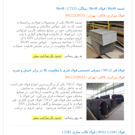
تسمه Mo40 | فولاد Mo40 | میلگرد 1.7225 | Mo40
فولاد مرکزی دلاکان / تهران /
09122529553
تسمه Mo40 یکی از محصولات فولادی پراستفاده
است که به دلیل خواص مکانیکی و شیمیایی
منحصر‌به‌فرد خود در صنایع مختلف کاربرد فراوانی
دارد. این فولاد از خانواده فولادهای آلیاژی با پایه
کروم-مولیبدن بوده و تحت استاندارد DIN با کد
1.7225 شناخته می‌شود. . خواص تسمه Mo40
استحکام بالا مقاومت در برابر سایش قابلیت عملیات
حرارتی چقرمگی بالا مقاومت به حرارت . کاربردهای
تسمه Mo40 تسمه Mo40 به دلیل خواص خ
به روز رسانی:
حدود یک ساعت پیش
فولاد فنر 70Cr2 | معرفی تخصصی فولاد فنری با مقاومت بالا در برابر خمش و ضربه
فولاد مرکزی دلاکان / تهران /
09122529553
فولاد 70Cr2 یکی از پرکاربردترین انواع فولاد فنر است
که به خاطر ترکیب عالی از مقاومت به سایش،
استحکام کششی بالا و خاصیت ارتجاعی، در صنایع
مختلف مورد استفاده قرار می‌گیرد. این فولاد با
نام‌هایی مثل فولاد فنر 70Cr2، فولاد فنری آلیاژی، فنر
فولادی با کربن متوسط و گاهی با استاندارد DIN
1.2007 هم شناخته می‌شود. . وجود کروم در ترکیب
فولاد 70Cr2 باعث افزایش سختی‌پذیری و مقاومت در
برابر خوردگی سطحی می‌شود
به روز رسانی:
حدود یک ساعت پیش
فولاد 1.2581 (H11) | فولاد قالب سازی 1.2581