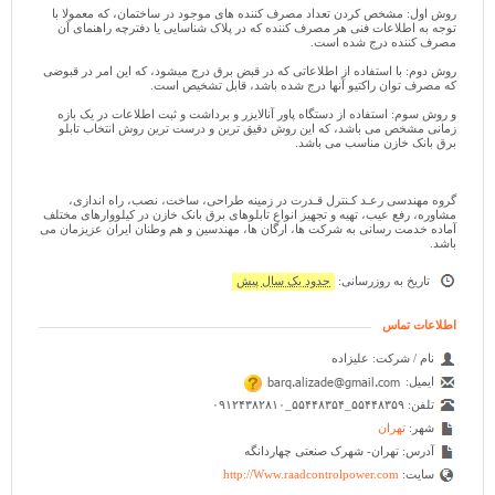
روش اول: مشخص کردن تعداد مصرف کننده های موجود در ساختمان، که معمولا با
توجه به اطلاعات فنی هر مصرف کننده که در پلاک شناسایی یا دفترچه راهنمای آن
مصرف کننده درج شده است.
روش دوم: با استفاده از اطلاعاتی که در قبض برق درج میشود، که این امر در قبوضی
که مصرف توان راکتیو آنها درج شده باشد، قابل تشخیص است.
و روش سوم: استفاده از دستگاه پاور آنالایزر و برداشت و ثبت اطلاعات در یک بازه
زمانی مشخص می باشد، که این روش دقیق ترین و درست ترین روش انتخاب تابلو
برق بانک خازن مناسب می باشد.
گروه مهندسی رعـد کـنترل قـدرت در زمینه طراحی، ساخت، نصب، راه اندازی،
مشاوره، رفع عیب، تهیه و تجهیز انواع تابلوهای برق بانک خازن در کیلووارهای مختلف
آماده خدمت رسانی به شرکت ها، ارگان ها، مهندسین و هم وطنان ایران عزیزمان می
باشد.
تاریخ به روزرسانی:
حدود یک سال پیش
اطلاعات تماس
نام / شرکت:
علیزاده
ایمیل:
تلفن:
۰۹۱۲۴۳۸۲۸۱۰_۵۵۴۴۸۳۵۴_۵۵۴۴۸۳۵۹
شهر:
تهران
آدرس:
تهران- شهرک صنعتی چهاردانگه
سایت:
http://Www.raadcontrolpower.com