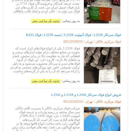
عمده عرضه کنندگان و فروشندگان فولاد 2714 در
بازار فولاد استیل ایران می باشد. از کاربردهای این
فولاد می توان به : خالی کردن و ایجاد قالب یاطاقان
غلتک تیغه های برشی شرکت فولاد مرکزی دلاکان با
سی سال سا
به روز رسانی:
حدود یک ساعت پیش
فولاد سردکار 1.2550 | فولاد آموتیت 1.2550 | تسمه 1.2550 | فولاد K455
فولاد مرکزی دلاکان / تهران /
09122529553
فولاد 1.2550 یکی از انواع فولادهای ابزار است که
به‌ویژه در صنایع مختلف برای تولید ابزارهای برشی و
قطعاتی که نیاز به مقاومت بالا در برابر سایش، فشار
و دماهای بالا دارند، کاربرد دارد. این فولاد از گروه
فولادهای تندبر و سردکار محسوب می‌شود و به دلیل
ترکیب شیمیایی خاص خود ویژگی‌های منحصر به فردی
را ارائه می‌دهد که آن را به یکی از گزینه‌های مناسب
برای تولید ابزارهای دقیق تبدیل می‌کند. . ویژگی‌های
به روز رسانی:
حدود یک ساعت پیش
فروش انواع فولاد سردکار 1.2436 و 1.2510 و 1.2542
فولاد مرکزی دلاکان / تهران /
09122529553
شرکت فولاد مرکزی دلاکان با مدیریت آقای دلاکان
سی سال سابقه در زمینه واردات و عرضه فولاد
آموتیت 1.2436 دارد. فولاد 1.2436 یا SPK-R از
فولادهای آلیاژی سرد کار است که کاربردهای
گوناگونی دارد مانند ساخت انواع قالبها وتیغه ها در
صنایع گوناگون می باشد. تیغه های فولادی برای برش