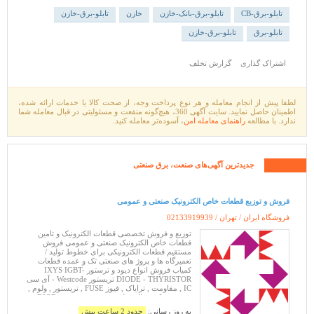
تابلو-برق-CB
تابلو-برق-بانک-خازن
خازن
تابلو-برق-خازن
تابلو-برق
تابلو-برق-خازن
اشتراک گذاری
گزارش تخلف
لطفا پیش از انجام معامله و هر نوع پرداخت وجه، از صحت کالا یا خدمات ارائه شده،
اطمینان حاصل نمایید. سایت آگهی 360، هیچ‌گونه منفعت و مسئولیتی در قبال معامله شما
ندارد. با مطالعه
راهنمای معامله امن
، آسوده‌تر معامله کنید.
جدیدترین آگهی‌های
صنعت،
برق صنعتی
فروش و توزیع قطعات خاص الکترونیک صنعتی و عمومی
فروشگاه ایران / تهران /
02133919939
توزیع و فروش تخصصی قطعات الکترونیک و تامین
قطعات خاص الکترونیک صنعتی و عمومی فروش
مستقیم قطعات الکترونیکی برای خطوط تولید /
تعمیرگاه ها و پروژ های صنعتی تک و عمده قطعات
کمیاب فروش انواع دیود و ترستور IXYS IGBT-
DIODE - THYRISTOR تریستور Westcode - آی سی
IC , مقاومت , ترایاک , فیوز FUSE , تریستور , ولوم ,
پین هدر , کریستال , رله , دیود , فست دیود DIOD ,
وریستور سفارش قطعات خاص الکترونیک
به روز رسانی:
حدود 2 ساعت پیش