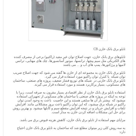
تابلو برق بانک خازن CB
تابلوهای برق بانک خازن، جهت اصلاح توان غیر مفید (راکتیو) برخی از مصرف کننده
های الکتریکی مثل سيم پيچها، ترانسها، موتور آسانسورها، چك های مهتابی، ترانس
لامپها و پرژكتورها، پمپ های آب و ... می باشند
تابلو برق بانک خازن به مجموعه ای از خازن ها گفته می شود که جهت اصلاح ضریب
توان شبکه یا کنترل توان راکتیو مورد استفاده قرار می گیرد.
تابلو برق بانک خازنی در شبکه های توزیع فشار ضعیف، پروژه های صنعتی، ساختمان
های مسکونی، بسیار پرکاربرد هستند و مورد استفاده قرار می گیرند.
استفاده تابلو برق بانک خازن از نظر اقتصادی بسیار مقرون به صرفه است، زیرا با
توجه به اینکه در پروژه های صنعتی یا ساختمان های مسکونی از تجهیزاتی استفاده
میشود که بیشتر بار آن ها سلفی هستند و این خاصیت باعث به وجود آمدن توان
راکتیو در شبکه برق میشود، که این توان راکتیو باعث بروز مشکلاتی مانند: افزایش
تلفات و افزایش جریان و در نتیجه افزایش مقطع سیم و کابلها میشود. و بهترین روش
برای حل این مشکلات اضافه کردن خازن به مدار است.
مزایای مهم استفاده از تابلو برق بانک خازن، کاهش هزينه قبوض برق می باشد.
به سه روش کلی زیر میتوان مطلع شد که ساختمان به تابلو برق بانک خازن احتیاج
دارد: