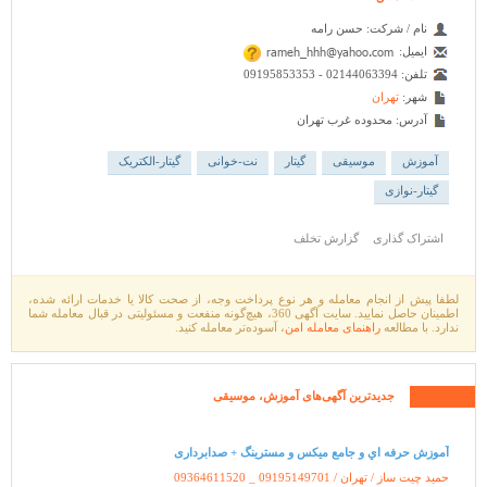
نام / شرکت:
حسن رامه
ایمیل:
تلفن:
09195853353 - 02144063394
شهر:
تهران
آدرس:
محدوده غرب تهران
آموزش
موسیقی
گیتار
نت-خوانی
گیتار-الکتریک
گیتار-نوازی
اشتراک گذاری
گزارش تخلف
لطفا پیش از انجام معامله و هر نوع پرداخت وجه، از صحت کالا یا خدمات ارائه شده،
اطمینان حاصل نمایید. سایت آگهی 360، هیچ‌گونه منفعت و مسئولیتی در قبال معامله شما
ندارد. با مطالعه
راهنمای معامله امن
، آسوده‌تر معامله کنید.
جدیدترین آگهی‌های
آموزش،
موسیقی
آموزش حرفه اي و جامع ميکس و مسترينگ + صدابرداری
حمید چیت ساز / تهران /
09364611520 _ 09195149701