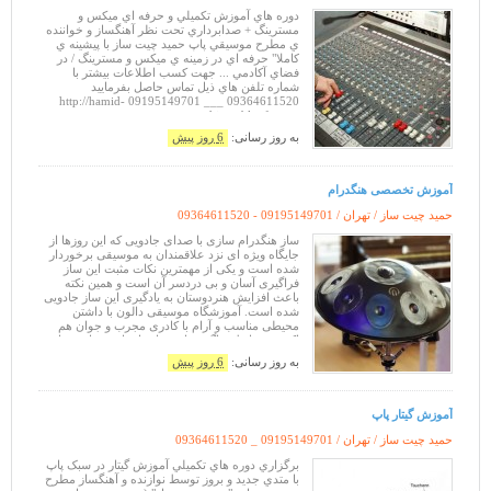
دوره هاي آموزش تکميلي و حرفه اي ميکس و
مسترينگ + صدابرداري تحت نظر آهنگساز و خواننده
ي مطرح موسيقي پاپ حميد چيت ساز با پيشينه ي
کاملا" حرفه اي در زمينه ي ميکس و مسترينگ / در
فضاي آکادمي ... جهت کسب اطلاعات بيشتر با
شماره تلفن هاي ذيل تماس حاصل بفرماييد
09364611520 ___ 09195149701 http://hamid-
chitsaz.blogfa.com
به روز رسانی:
6 روز پیش
آموزش تخصصی هنگدرام
حمید چیت ساز / تهران /
09364611520 - 09195149701
ساز هنگدرام‌ سازی با صدای جادویی که این روزها از
جایگاه ویژه ای نزد علاقمندان به موسیقی برخوردار
شده است و یکی از مهمترین نکات مثبت این ساز
فراگیری آسان و بی دردسر آن است و همین نکته
باعث افزایش هنردوستان به یادگیری این ساز جادویی
شده است. آموزشگاه موسیقی دالون با داشتن
محیطی مناسب و آرام با کادری مجرب و جوان هم
اکنون شرایط فراگیری این ساز را برای شما عزیزان
فراهم نموده است ...لطفاً جهت کسب اطلاعا
به روز رسانی:
6 روز پیش
آموزش گيتار پاپ
حمید چیت ساز / تهران /
09364611520 _ 09195149701
برگزاري دوره هاي تکميلي آموزش گيتار در سبک پاپ
با متدي جديد و بروز توسط نوازنده و آهنگساز مطرح