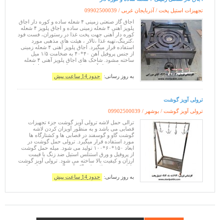
تجهیزات استیل پخت / آذربایجان غربی /
09902500039
اجاق گاز صنعتی زمینی ۴ شعله ساده و کوره دار اجاق
پلوپز آهنی ۴ شعله زمینی ساده و اجاق پلوپز ۴ شعله
کوره دار آهنی جهت پخت غذا در رستوران، فست فود
،کترینگ،تهیه غذا ،تالار ، هیئت های مذهبی مورد
استفاده قرار میگیرد. اجاق پلوپز آهنی ۴ شعله زمینی
از جنس پروفیل آهن ۴۰*۴۰ به ضخامت ۱/۵ میل
ساخته مشود. شاخک های اجاق پلوپز آهنی ۴ شعله
زمینی از پروفیل آهن ۵۰*۵۰ ساخته میشود. اجاق
پلوپز آهنی ۴ شعله ز
به روز رسانی:
حدود 14 ساعت پیش
ترولی آویز گوشت
ترولی آویز گوشت / بوشهر /
09902500039
ترالی حمل لاشه ترولی آویز گوشت جزء تجهیزات
قصابی می باشد و به منظور آویزان کردن لاشه
گوشت گاو و گوسفند در قصابی ها و کشتارگاه ها
مورد استفاده قرار میگیرد. ترولی حمل گوشت در
ابعاد ۱۵۰*۶۰*۱۰۰ تولید می شود. میله حمل گوشت
از پروفیل و ورق استنلس استیل ضد زنگ با قیمت
ارزان و کیفیت بالا ساخته می شود. ترولی آویز گوشت
دارای ۴ عدد قلاب یا چنگک آویز گوشت می باشد که
به صورت متحرک قابلیت جابه جایی را
به روز رسانی:
حدود 14 ساعت پیش