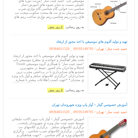
موسيقي پاپ "حميد چيت ساز" (مزيت دوره هاي
تکميلي نسبت به ساير شيوه هاي آموزش=ساز
شناسي،نت خواني،گام شناسي،گام نوازي،ضرب
شناسي،زمان بندي نت ها،مبحث سکوت،مبحث نت
هاي زينت،ريتم شناسي،ريتم نوازي،ساخت ريتم هاي
ترکيبي،انگشت گذاري،ساخت آکورد،ساخت
آهنگ،ساخت ملودي،آهنگهاي پاپ،سلفژ،هارموني،آواز
به روز رسانی:
6 روز پیش
پاپ،تکنيک هاي پاساژ
تهيه و توليد آلبوم هاي موسيقي با اخذ مجوز از ارشاد
حمید چیت ساز / تهران /
09364611520 _ 09195149701
تهيه و توليد آلبوم هاي موسيقي با اخذ مجوز از ارشاد
تحت نظر آهنگساز و خواننده ي مطرح موسيقي پاپ
"حميد چيت ساز" با همكاري گروه موسيقي Tizash
Band و شاعران بنام كشور -ضبط در مجهزترين
استديو هاي صدابرداري با در برداشتن مجرب ترين
صدابرداران *برگزاري كلاسهاي سلفژ و آواز پاپ ويژه
ي مبتديان* *جهت کسب اطلاعات بيشتر با شماره
تلفن هاي ذيل تماس حاصل بفرماييد* 09364611520
___ 09195149701 hamid-chitsaz
به روز رسانی:
6 روز پیش
آموزش خصوصي گيتار + آواز پاپ ويژه شهروندان تهران
حمید چیت ساز / تهران /
09364611520 _ 09195149701
آموزش خصوصي گيتار + آواز پاپ بدون اکانت تبليغاتي
توسط حميد چيت ساز ويژه ي شهروندان پايتخت...
برگزاري کلاسهاي سلفژ... برگزاري کلاسهاي نت
خواني... برگزاري کلاسهاي ضرب شناسي... برگزاري
کلاسهاي ويژه ي گام شناسي... *جهت هماهنگي و