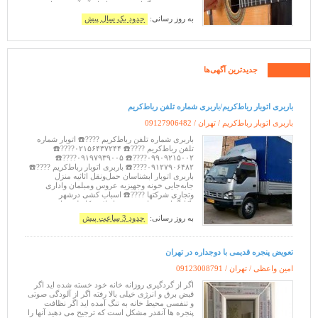
همچنین خرید گیتار و سیم و انواع آن آموزش با متد
های به روز از مبتدی تا پیشرفته در
به روز رسانی:
حدود یک سال پیش
جدیدترین آگهی‌ها
باربری اتوبار رباط‌کریم/باربری شماره تلفن رباط‌کریم
باربری اتوبار رباط‌کریم / تهران /
09127906482
باربری شماره تلفن رباط‌کریم ????☎️ اتوبار شماره
تلفن رباط‌کریم ????☎️ ۰۲۱۵۶۴۳۷۲۴۴????☎️
۰۹۹۰۹۲۱۵۰۰۲????☎️ ۰۹۱۹۷۹۳۹۰۰۵????☎️
۰۹۱۲۷۹۰۶۴۸۲????☎️ باربری اتوبار رباط‌کریم ????☎️
باربری اتوبار ابشناسان حمل‌ونقل اثاثیه منزل
جابه‌جایی خونه وجهیزیه عروس ومبلمان واداری
وتجاری شرکتها ????☎️ اسباب کشی درشهر
باکارگراذری زبان وخوش اخلاق وکاربلد وماهر وبسته
بندی سرویس دهی به تمام نقاط کشور ????☎️ جابه
به روز رسانی:
حدود 3 ساعت پیش
تعویض پنجره قدیمی با دوجداره در تهران
امین واعظی / تهران /
09123008791
اگر از گردگیری روزانه خانه خود خسته شده اید اگر
قبض برق و انرژی خیلی بالا رفته اگر از آلودگی صوتی
و تنفسی محیط خانه به تنگ آمده اید اگر نظافت
پنجره ها آنقدر مشکل است که ترجیح می دهید آنها را