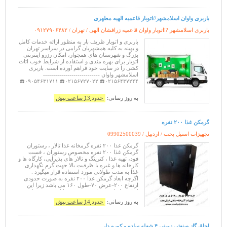
باربری واوان اسلامشهر//اتوبار قاعمیه الهیه مطهری
باربری اسلامشهر ⁉️اتوبار واوان قاعمیه زرافشان الهی / تهران /
۰۹۱۲۷۹۰۶۴۸۲
باربری و اتوبار ظریف بار به منظور ارائه خدمات کامل
و بهینه به کلیه همشهریان گرامی در سراسر تهران
بزرگ و شهرستان های همجوار، امکان رزرو اینترنتی
اتوبار برای بهره مندی و استفاده از شرایط خوب اثاث
کشی را در سایت خود فراهم آورده است. باربری
اسلامشهر واوان ----------------------------
۰۲۱۵۶۴۳۷۲۴۴☎️ ۰۲۱۵۶۷۲۷۰۲۲☎️ ۰۹۰۵۴۶۳۱۷۱۱☎️
۰۹۱۹۷۹۳۹۰۰۵☎️ ۰۹۹۰۹۲۱۴۰۰۵☎️ ۰۹۹۰۹۲۱۵۰۰۲☎️
۰۹۰۱۲۴۶۸۴
به روز رسانی:
حدود 13 ساعت پیش
گرمکن غذا ۲۰۰ نفره
تجهیزات استیل پخت / اردبیل /
09902500039
گرمکن غذا ۲۰۰ نفره گرمخانه غذا تالار ، رستوران
گرمکن غذا ۲۰۰ نفره مخصوص رستوران ، فست
فود، تهیه غذا ، کترینگ و تالار های پذیرایی، کارگاه ها و
کارخانه ها و غیره با ظرفیت بالا جهت گرم نگهداری
غذا به مدت طولانی مورد استفاده قرار میگیرد .
اگرچه ابعاد گرمکن غذا ۲۰۰ نفره به صورت حدودی
ارتفاع ۲۰۰-عرض ۷۰-طول ۱۶۰ می باشد زیرا این
ابعاد بر اساس سفارش مشتری قابل تغییر می باشد
همچنین گرمخانه غذا دوی
به روز رسانی:
حدود 14 ساعت پیش
اجاق گاز صنعتی زمینی ۴ شعله ساده و کوره دار