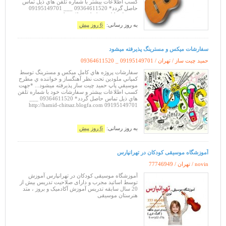
کسب اطلاعات بيشتر با شماره تلفن هاي ذيل تماس
حاصل گردد* 09364611520 ___ 09195149701
http://hamid-chitsaz.blogfa.com
به روز رسانی:
6 روز پیش
سفارشات ميکس و مسترينگ پذيرفته ميشود
حمید چیت ساز / تهران /
09364611520 _ 09195149701
سفارشات پروژه هاي کامل ميکس و مسترينگ توسط
کمپاني ملودين تحت نظر آهنگساز و خواننده ي مطرح
موسيقي پاپ حميد چيت ساز پذيرفته ميشود... *جهت
کسب اطلاعات بيشتر و سفارشات خود با شماره تلفن
هاي ذيل تماس حاصل گردد* 09364611520 ___
09195149701 http://hamid-chitsaz.blogfa.com
به روز رسانی:
6 روز پیش
آموزشگاه موسیقی کودکان در تهرانپارس
novin / تهران /
77746949
آموزشگاه موسیقی کودکان در تهرانپارس آموزش
توسط اساتید مجرب و دارای صلاحیت تدریس بیش از
20 سال سابقه تدریس آموزش آکادمیک و بروز ، متد
هنرستان موسیقی