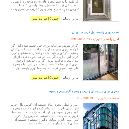
باز نکنید ما به شما پنجره های upvc دوجداره با بهترین
برند ایرانی (ویستا بست) را پیشنهاد می کنیم. با
تعویض پنجره های قدیمی بدون تخریب در اسرع وقت
و با بهترین کیفیت با تضمین ده ساله (بدون پرسش)
آسودگی ر
به روز رسانی:
حدود 10 ساعت پیش
نصب توری پلیسه دبل فریم در تهران
امین واعظی / تهران /
09123008791
اگر از تعویض هر ساله توری خود خسته شده اید، اگر
با وجود توری هنوز هم از آزار و اذیت حشرات در امان
نیستید، اگر توری کثیف شده و امکان شستشو و تمیز
کردن آنرا ندارید، اگر می خواهید بدون دغدغه از باز
بودن پنجره ها لذت ببرید، اگر می خواهید با وجود
توری از نور خانه کاسته نشود و به زیبایی نما و پنجره
های شما آسیبی نرسد: ما به شما توری پلیسه دبل
فریم با تنوع رنگی بالا را پیشنهاد می کنیم که تنها توری
به روز رسانی:
حدود 10 ساعت پیش
مجری نمای شیشه ای و درب و پنجره آلومینیوم و upvc
vaeziwin / تهران /
09123008791
امین واعظی مجری نمای شیشه ای (کرتین وال، فریم
لس، یونی تایز و ...) و تولید کننده انواع درب و پنجره
آلومینیوم و upvc دوجداره آماده ارایه خدمات به شما
عزیزان می باشد. نمای شیشه ای کرتین وال، فریم
لس، یونی تایز و اسپایدر و انواع سقفهای شیشه ای
اسکای لایت مشاوره با ما، انتخاب با شما