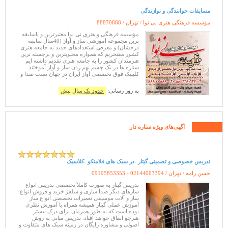
مسابقات خوانندگی و نوازندگی
مؤسسه فرهنگی هنری نی نوا / تهران /
88870888
مؤسسه فرهنگی و هنری نی نوا معتبرترین و باسابقه
ترین مجموعه آموزشی ساز و آواز (40سال سابقه
درخشان) و معرفی استعدادهای جدید به جامعه هنری
کشور مفتخریم که همواره محبوبترین و برجسته ترین
هنرمندان کشور را به جامعه هنری تقدیم داشته ایم
ستاره ها در یک چشم بهم زدن ساز و آواز آموختند
کلینیک فوق تخصصی آواز ایران در جهان تست صدا و
معرفی به صدا و سیما تست صدا جهت بورس فوق
تخصصی آواز حرفه ای (آواز پاپ
به روز رسانی:
حدود یک سال پیش
آگهی‌های ویژه ستاره دار
تدریس خصوصی و تضمینی گیتار -در سبک های فلامنکو -کلاسیک
حسن رامه / تهران /
09195853353 - 02144063394
تدریس گیتار به صورت کاملاً تخصصی تدریس انواع
سازهای دیگر صدا سازی و سلفژ خرید و فروش انواع
ساز و آلات موسیقی تعمیرات تخصصی انواع ساز
آموزش عملی گیتار همیشه همراه با آموزش نظری
بوده است که به طور همزمان برای درک بیشتر
هنرجو اتفاق خواهد افتاد. تدریس مبانی به روش
اصولی و مشاوره رایگان در زمینه سبک های متفاوت و