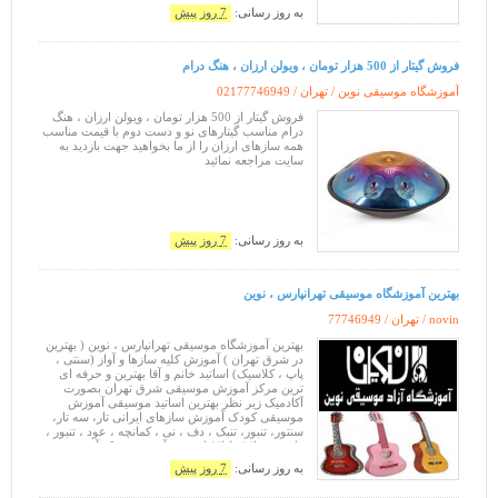
به روز رسانی:
7 روز پیش
فروش گیتار از 500 هزار تومان ، ویولن ارزان ، هنگ درام
آموزشگاه موسیقی نوین / تهران /
02177746949
فروش گیتار از 500 هزار تومان ، ویولن ارزان ، هنگ
درام مناسب گیتارهای نو و دست دوم با قیمت مناسب
همه سازهای ارزان را از ما بخواهید جهت بازدید به
سایت مراجعه نمائید
به روز رسانی:
7 روز پیش
بهترین آموزشگاه موسیقی تهرانپارس ، نوین
novin / تهران /
77746949
بهترین آموزشگاه موسیقی تهرانپارس ، نوین ( بهترین
در شرق تهران ) آموزش کلیه سازها و آواز (سنتی ،
پاپ ، کلاسیک) اساتید خانم و آقا بهترین و حرفه ای
ترین مرکز آموزش موسیقی شرق تهران بصورت
آکادمیک زیر نظر بهترین اساتید موسیقی آموزش
موسیقی کودک آموزش سازهای ایرانی تار، سه تار،
سنتور، تنبور، تنبک ، دف ، نی ، کمانچه ، عود ، تنبور ،
قانون ، تبلا ( طبلا ) ادو و ... آموزش تمبک آموزش دف
آموزش سه تا
به روز رسانی:
7 روز پیش