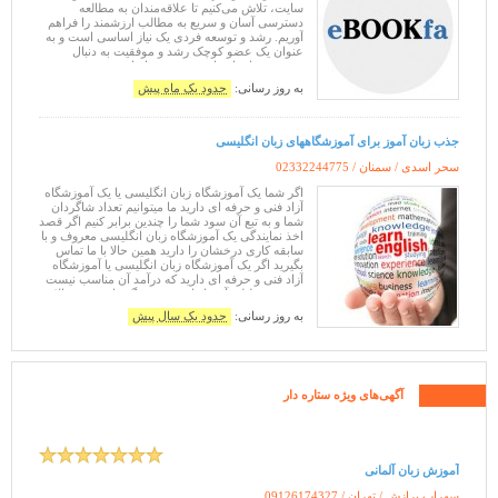
سایت، تلاش می‌کنیم تا علاقه‌مندان به مطالعه
دسترسی آسان و سریع به مطالب ارزشمند را فراهم
آوریم. رشد و توسعه فردی یک نیاز اساسی است و به
عنوان یک عضو کوچک رشد و موفقیت به دنبال
مسیری برای ارتقاء خود و دوستانمان هستیم.
به روز رسانی:
حدود یک ماه پیش
جذب زبان آموز برای آموزشگاههای زبان انگلیسی
سحر اسدی / سمنان /
02332244775
اگر شما یک آموزشگاه زبان انگلیسی یا یک آموزشگاه
آزاد فنی و حرفه ای دارید ما میتوانیم تعداد شاگردان
شما و به تبع آن سود شما را چندین برابر کنیم اگر قصد
اخذ نمایندگی یک آموزشگاه زبان انگلیسی معروف و با
سابقه کاری درخشان را دارید همین حالا با ما تماس
بگیرید اگر یک آموزشگاه زبان انگلیسی یا آموزشگاه
آزاد فنی و حرفه ای دارید که درآمد آن مناسب نیست
و قصد تعطیلی آن را دارید دست نگه دارید همین الان
ب
به روز رسانی:
حدود یک سال پیش
آگهی‌های ویژه ستاره دار
آموزش زبان آلمانی
سهراب برازش / تهران /
09126174327