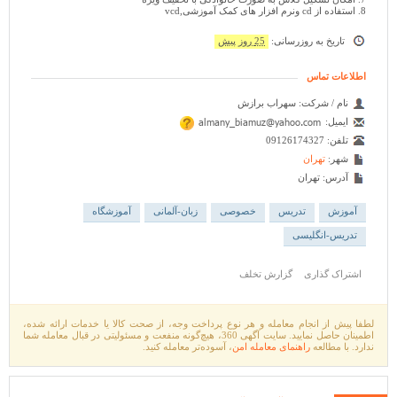
8. استفاده از cd ونرم افزار های کمک آموزشی,vcd
تاریخ به روزرسانی:
25 روز پیش
اطلاعات تماس
نام / شرکت:
سهراب برازش
ایمیل:
تلفن:
09126174327
شهر:
تهران
آدرس:
تهران
آموزش
تدریس
خصوصی
زبان-آلمانی
آموزشگاه
تدریس-انگلیسی
اشتراک گذاری
گزارش تخلف
لطفا پیش از انجام معامله و هر نوع پرداخت وجه، از صحت کالا یا خدمات ارائه شده،
اطمینان حاصل نمایید. سایت آگهی 360، هیچ‌گونه منفعت و مسئولیتی در قبال معامله شما
ندارد. با مطالعه
راهنمای معامله امن
، آسوده‌تر معامله کنید.