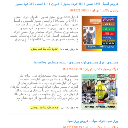
فروش استیل 4841 نسوز 4841 فولاد نسوز 310 ورق 4141 استیل 310 فولا نسوز
رسول دلاکان / تهران /
09122136675
استیل4841-ورق استیل نسوز با نامهای فولاد استیل
1.4841 و استیل310 و استیل نسوز کلمبوس و استیل
نسوز اسپانیا و استیل نسوز آلمانی در بازار شناخته
میشود و بصورت ورق - تسمه و میلگرد موجود
میباشد.ورق سختکار-فولاد سختکار-ورق نسوز-فولاد
نسوز-استنلس استیل-فولاد ابزار-فولاد ماشینکار-تسمه
فنر-تسمه نسوز-ورق استیل4841-لوله آلیاژی-ورق
آتشخوار-ورق حرارتی-ورق مخزنی فروشگاه فولاد
رسول دلاکان -.- با ربع قرن تجربه
به روز رسانی:
حدود یک ساعت پیش
هستلوی - ورق هستلوی-لوله هستلوی - تسمه هستلوی hastelloy
فولاد رسول دلاکان / تهران /
02128423820
هستلوی-هست لوی-مشخصات فنی انواع آلیاژ
هستلوی-آلیاژ هستلوی-سوپر آلیاژ-ضد اسید-ضد
خوردگی آلیاژ هستلوی چیست؟ هستلوی یکی از
آلیاژهای بسیار مقاوم فولاد است که از ترکیب آلیاژهای
مختلف تولید می شود. تقریباً ساختاری شبیه به آلیاژ
اینکونل دارد. این آلیاژ مقاومت بالایی در دماهای بالا،
در برابر خوردگی و اکسیداسیون از خود نشان می
دهد. ترکیبات اصلی این محصول فولادی شامل کروم،
مولیبدن و نیکل است. عامل اصل
به روز رسانی:
حدود یک ساعت پیش
ورق سیاه-فولاد سیاه – فروش ورق سیاه
فولاد رسول دلاکان / تهران /
09122136675