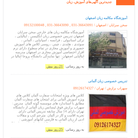
جدیدترین آگهی‌های
آموزش،
زبان
آموزشگاه مکالمه زبان اصفهان
سخن سرایان / اصفهان /
09132100048 , 031-36643090 , 031-36643091
آموزشگاه مکالمه زبان های خارجی سخن سرایان
اصفهان تدریس خصوصی زبان انگلیسی ، ایتالیایی ،
ترکی استانبولی ، فرانسه ، اسپانیایی ، آلمانی ،
سوئدی ، هلندی ، چینی ، روسی کلاس های آموزش
حضوری و آموزش مجازی در تمام سطوح دارای نرم
افزار اختصاصی آموزش مجازی در اصفهان مدرسه
ایتالیایی اصفهان : تنها نمایندگی دانشگاه پروجا ایتالیا در
ایران و مرکز برگزار کننده آزمون بین المللی زبان
ایتالیایی ( CELI ) سه مرتب
به روز رسانی:
21 روز پیش
تدریس خصوصی زبان آلمانی
سهراب برازش / تهران /
09126174327
کلاس های ویژه امتحانات سفارت آلمان کلاس های
ویژه آموزش آلمانی برای امتحان های سفارت آلمان
مطابق با استاندارد های موسسه گوته آلمان ‏ مدرس :
سهراب برازش فوق لیسانس زبان آلمانی از دانشگاه
تهران دارای 14 سال سابقه تدریس آلمانی‏ دارای
تجربه اقامت و کار در آلمان ‏ مترجم کتب و مقالات
ادبی از زبان آلمانی به ‏فارسی کتابهای آموزشی :‏
Studio d Tangram Passwort Deutsch برای مقطع B1
• تدریس مو
به روز رسانی:
25 روز پیش