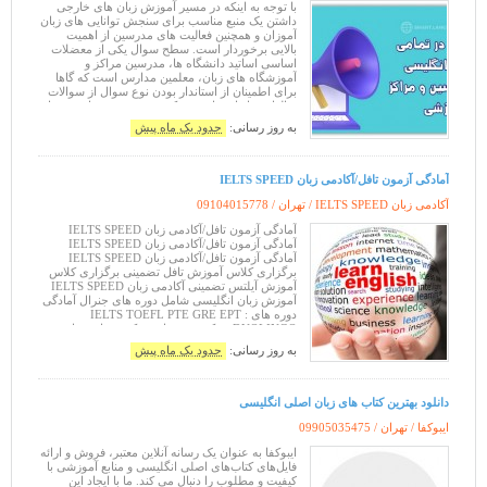
با توجه به اینکه در مسیر آموزش زبان های خارجی
داشتن یک منبع مناسب برای سنجش توانایی های زبان
آموزان و همچنین فعالیت های مدرسین از اهمیت
بالایی برخوردار است. سطح سوال یکی از معضلات
اساسی اساتید دانشگاه ها، مدرسین مراکز و
آموزشگاه های زبان، معلمین مدارس است که گاها
برای اطمینان از استاندار بودن نوع سوال از سوالات
سالهای قبل استفاده می کنند و در صورت داشتن زمان
مناسب اقدام به طرح سوال با معیار های اس
به روز رسانی:
حدود یک ماه پیش
آمادگی آزمون تافل/آکادمی زبان IELTS SPEED
آکادمی زبان IELTS SPEED / تهران /
09104015778
آمادگی آزمون تافل/آکادمی زبان IELTS SPEED
آمادگی آزمون تافل/آکادمی زبان IELTS SPEED
آمادگی آزمون تافل/آکادمی زبان IELTS SPEED
برگزاری کلاس آموزش تافل تضمینی برگزاری کلاس
آموزش آیلتس تضمینی آکادمی زبان IELTS SPEED
آموزش زبان انگلیسی شامل دوره های جنرال آمادگی
دوره های : IELTS TOEFL PTE GRE EPT
DUOLINGO در کمترین زمان ممکن شماره تماس
09104015778 تدریس خصوصی مکالمه زبان
به روز رسانی:
حدود یک ماه پیش
انگلیسی آموزش
دانلود بهترین کتاب های زبان اصلی انگلیسی
ایبوکفا / تهران /
09905035475
ایبوکفا به عنوان یک رسانه آنلاین معتبر، فروش و ارائه
فایل‌های کتاب‌های اصلی انگلیسی و منابع آموزشی با
کیفیت و مطلوب را دنبال می کند. ما با ایجاد این