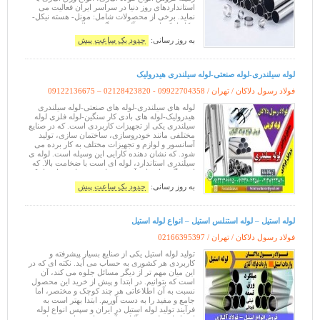
استانداردهای روز دنیا در سراسر ایران فعالیت می
نماید. برخی از محصولات شامل: مونل- هسته نیکل-
نیکل اینکونل- ورق آلمینیوم گرید ۲ الی ۷۰۰۰- سوپر
به روز رسانی:
حدود یک ساعت پیش
لوله سیلندری-لوله صنعتی-لوله سیلندری هیدرولیک
فولاد رسول دلاکان / تهران /
09122136675 – 02128423820 - 09922704358
لوله های سیلندری-لوله های صنعتی-لوله سیلندری
هیدرولیک-لوله های بادی کار سنگین-لوله فلزی لوله
سیلندری یکی از تجهیزات کاربردی است. که در صنایع
مختلفی مانند خودروسازی، ساختمان سازی، تولید
آسانسور و لوازم و تجهیزات مختلف به کار برده می
شود. که نشان دهنده کارایی این وسیله است. لوله ی
سیلندری استاندارد، لوله ای است با ضخامت بالا. که
از ویژگی های بارز آن می توان به تحمل فشار زیاد که
این ویژگی یک مزیت
به روز رسانی:
حدود یک ساعت پیش
لوله استیل – لوله استنلس استیل – انواع لوله استیل
فولاد رسول دلاکان / تهران /
02166395397
تولید لوله استیل یکی از صنایع بسیار پیشرفته و
کاربردی هر کشوری به حساب می آید. نکته ای که در
این میان مهم تر از دیگر مسائل جلوه می کند، آن
است که بتوانیم. در ابتدا و پیش از خرید این محصول
نسبت به آن اطلاعاتی هر چند کوچک و مختصر، اما
جامع و مفید را به دست آوریم. ابتدا بهتر است به
فرآیند تولید لوله استیل در ایران و سپس انواع لوله
اِستیل از نظر نوع آلیاژی آن بپردازیم. تا بهتر بتوانیم در