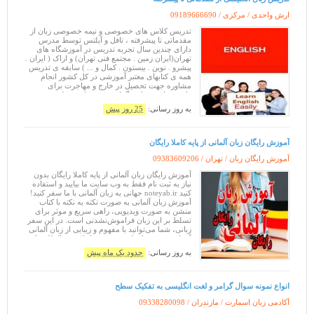
ارش واحدی / مرکزی /
09189666690
تدریس کلاس های خصوصی و نیمه خصوصی زبان از
مقدماتی تا پیشرفته ، تافل و آیلتس توسط مدرس
دارای چندین سال تجربه تدریس در آموزشگاه های
تهران(ایران زمین . مجتمع فنی تهران) و اراک ( ایران .
پیشرو . نوین . بیستون . کمال و ... ) سابقه ی تدریس
همه ی کتابهای معتبر آموزشی در کل کشور انجام
مشاوره جهت تحصیل در خارج و مهاجرت برای
دانشجویان و تجار برگزاری دوره های مختلفی همچون
: دوره های آمادگی IELTS و
به روز رسانی:
25 روز پیش
آموزش رایگان زبان آلمانی از پایه کاملا رایگان
آموزش رایگان زبان / تهران /
09383609206
آموزش رایگان زبان آلمانی از پایه کاملا رایگان بدون
نیاز به ثبت نام فقط به وب سایت ما بیایید و استفاده
کنید noteyab.ir جهانی به زبان آلمانی با ما سفر کنید!
آموزش زبان آلمانی به صورت نکته به نکته با کتاب
منشن به صورت ویدیویی، راهی سریع و موثر برای
تسلط بر این زبان فراموش‌نشدنی است. در این سفر
زبانی، شما می‌توانید با مفهوم و زیبایی از زبان آلمانی
آشنا شوید و به اهداف خود در تعاملات بین‌المللی یا تح
به روز رسانی:
حدود یک ماه پیش
انواع نمونه سوال گرامر و لغت انگلیسی به تفکیک سطح
آکادمی زبان اسمارت / مازندران /
09338280098