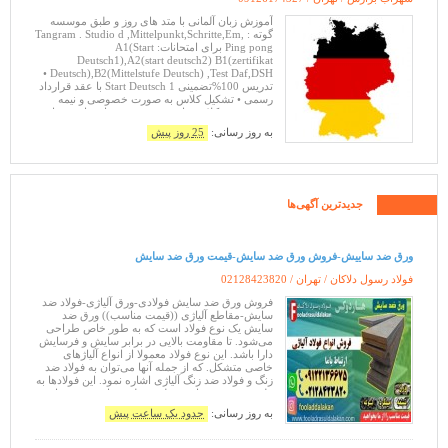
آموزش زبان آلمانی با متد های روز و طبق موسسه
گوته : Tangram . Studio d ,Mittelpunkt,Schritte,Em,
Ping pong برای امتحانات: A1(Start
Deutsch1),A2(start deutsch2) B1(zertifikat
Deutsch),B2(Mittelstufe Deutsch) ,Test Daf,DSH •
تدریس 100%تضمینی Start Deutsch 1 با عقد قرارداد
رسمی • تشکیل کلاس به صورت خصوصی و نیمه
خصوصی. • کلاس های ویژه ترجمه برای دانشجویان
رشته آلمانی و علاقه مندان ترجمه •
به روز رسانی:
25 روز پیش
جدیدترین آگهی‌ها
ورق ضد ساییش-فروش ورق ضد سایش-قیمت ورق ضد سایش
فولاد رسول دلاکان / تهران /
02128423820
فروش ورق ضد سایش فولادی-ورق آلیاژی-فولاد ضد
سایش-مقاطع آلیاژی ((قیمت مناسب)) ورق ضد
سایش یک نوع فولاد است که به طور خاص طراحی
می‌شود. تا مقاومت بالایی در برابر سایش و فرسایش
دارا باشد. این نوع فولاد معمولا از انواع آلیاژهای
خاصی متشکل. که از جمله آنها می‌توان به فولاد ضد
زنگ و فولاد ضد زنگ آلیاژی اشاره نمود. این فولاد‌ها به
طور وسیع در صنایع مختلفی نظیر صنایع خودروسازی،
صنایع دریایی، صنایع ن
به روز رسانی:
حدود یک ساعت پیش