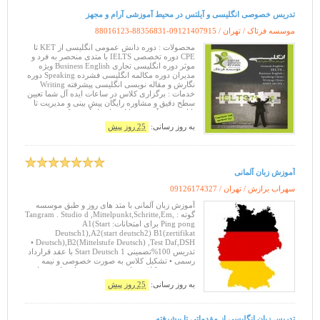
تدریس خصوصی انگلیسی و آیلتس در محیط آموزشی آرام و مجهز
موسسه فرتاک / تهران /
88016123-88356831-09121407915
محصولات : دوره دانش عمومی انگلیسی از KET تا
CPE دوره تخصصی IELTS با متدی منحصر به فرد و
موثر دوره انگلیسی تجاری Business English ویژه
مدیران دوره مکالمه انگلیسی فشرده Speaking دوره
نگارش و مقاله نویسی انگلیسی پیشرفته Writing
خدمات : برگزاری کلاس در ساعات ایده آل شما تعیین
سطح دقیق و مشاوره رایگان پیش بینی و مدیریت تا
پایان پروژه آموزش با استفاده از آخرین کتب روز
اساتید مجرب و متخص
به روز رسانی:
25 روز پیش
آموزش زبان آلمانی
سهراب برازش / تهران /
09126174327
آموزش زبان آلمانی با متد های روز و طبق موسسه
گوته : Tangram . Studio d ,Mittelpunkt,Schritte,Em,
Ping pong برای امتحانات: A1(Start
Deutsch1),A2(start deutsch2) B1(zertifikat
Deutsch),B2(Mittelstufe Deutsch) ,Test Daf,DSH •
تدریس 100%تضمینی Start Deutsch 1 با عقد قرارداد
رسمی • تشکیل کلاس به صورت خصوصی و نیمه
خصوصی. • کلاس های ویژه ترجمه برای دانشجویان
رشته آلمانی و علاقه مندان ترجمه •
به روز رسانی:
25 روز پیش
تدریس زبان انگلیسی از مقدماتی تا پیشرفته