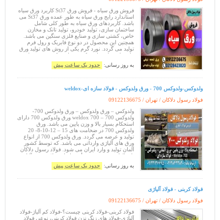
فروش ورق سیاه - فروش ورق St37 کاربرد ورق سیاه
استاندارد رایج ورق سیاه به طور عمده ورق St37 می
باشد. کاربردهای ورق سیاه به طور کلی شامل
ساختمان سازی، تولید خودرو، تولید تانک و مخازن
خاص، کشتی سازی و صنایع فلزی سنگین می باشد.
همچنین این محصول در دو نوع فابریک و رول فرم
تولید می گردد. نورد گرم یکی از روش های تولید ورق
های فلزی با ضخامت کم می باشد. که به ورق تولیدی
توسط این روش در نهایت و
به روز رسانی:
حدود یک ساعت پیش
ولدوکس-ولدوکس 700 - ورق ولدوکس - فولاد سازه ای-weldox
فولاد رسول دلاکان / تهران /
09122136675
ولدوکس – ورق ولدوکس – ورق ولدوکس 700-
ولدوکس 700 – weldox 700 ورق ولدوکس 700 دارای
استحکام بسیار بالا و وزن پایین می باشد. ورق
ولدوکس 700 در ضخامت های 15 – 12-10-8- 20
تولید و عرضه می گردد. ورق ولدوکس 700 از انواع
ورق های آلیاژی وارداتی می باشد. که توسط کشور
آلمان تولید و وارد ایران می شود. فولاد رسول دلاکان
با سالها تجربه در زمینه تأمین انواع فولاد و ورق آلیاژی
و با بهره گیری از توان مشاوره
به روز رسانی:
حدود یک ساعت پیش
فولاد کربنی - فولاد آلیاژی
فولاد رسول دلاکان / تهران /
09122136675
فولاد کربنی-فولاد کربنی چیست؟-فولاد کم آلیاژ-فولاد
آلیاژی-فولاد های زنگ نزن فولاد کربنی، نوعی فولاد