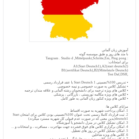
آموزش زبان آلمانی
با متد های روز و طبق موسسه گوته
: Tangram . Studio d ,Mittelpunkt,Schritte,Em, Ping pong
برای امتحانات:
A1(Start Deutsch1),A2(start deutsch2)
B1(zertifikat Deutsch),B2(Mittelstufe Deutsch)
,Test Daf,DSH
• تدریس 100%تضمینی Start Deutsch 1 با عقد قرارداد رسمی
• تشکیل کلاس به صورت خصوصی و نیمه خصوصی.
• کلاس های ویژه ترجمه برای دانشجویان رشته آلمانی و علاقه مندان ترجمه
• کلاس های ویژه مکالمه توریستی ، بازرگانی ، پزشکی
• کلاس های ویژه کنکور زبان آلمانی به طور کامل.
مزایای کلاس ها:
1. امکان پرداخت شهریه به صورت اقساط
2. ثبت قرارداد کاملا رسمی تحت عنوان 100%تضمینی بودن کلاس برای امتحان Start
deutsch1(بدین معنی که در صورت عدم قبولی کل شهریه مسترد میگردد)
3. امکان تشکیل کلاس در منزل دانشجو یا آموزشگاه
4. امکان برگزاری کلاس های فوق فشرده جهت مهاجرت ، مسافرت ، و امتحانات و ...
5. امکان تشکیل کلاس در روز های تعطیل.
6. کلاس های ویژه شاغلین
7. امکان تشکیل کلاس به صورت خانوادگی با تخفیف ویژه