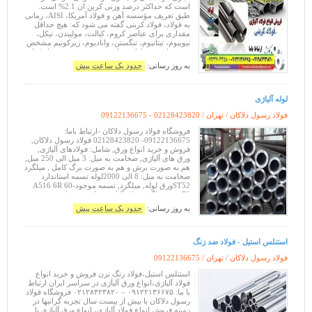
است که حداکثر درصد وزنی کربن ان 2.1% است.
طبق تعریف مؤسسه آهن و فولاد آمریکا، AISI، زمانی
به فولاد، فولاد کربنی گفته می شود که: هیچ حداقل
مقداری برای عناصر کروم، کبالت، مولیبدن، نیکل،
نیوبیوم، تیتانیوم، تنگستن، وانادیوم، زیرکونیم مشخص
نشده باشد. حداقل میزان مس مشخص شده از 0.4
درصد جرمی بیشتر نب
به روز رسانی:
حدود یک ساعت پیش
لوله آلیاژی
فولاد رسول دلاکان / تهران /
09122136675 - 02128423820
فروشگاه فولاد رسول دلاکان -ارتباط باما:
09122136675- 02128423820 فولاد رسول دلاکان,
فروش و خرید انواع ورق, شامل: فولادهای آلیاژی,
ورق های آلیاژی, ضخامت به میل: 3 میل الی 250 میل,
هم به صورت برش و هم به صورت برگ کامل , میلگرد
ضخامت به میل: 8 الی 2000لوله تسمه استاندارد
ST52ورق لوله, میلگرد, تسمه موجودA516 6R 60-
70ورق, میلگرد,فولاد آلیاژی,فولاد ضد سایش
هاردوکس 400 - 450 - 500-,CK45,میلگرد های هارد
به روز رسانی:
حدود یک ساعت پیش
استنلس استیل - فولاد ضد زنگ
فولاد رسول دلاکان / تهران /
09122136675
استنلس استیل،فولاد زنگ نزن فروش و خرید انواع
فولاد آلیاژی،انواع ورق آلیآژی در سراسر ایران ارتباط
با ما: ۰۹۱۲۲۱۳۶۶۷۵ – ۰۲۱۲۸۴۲۳۸۲۰ فروشگاه فولاد
رسول دلاکان با بیش از بیست سال تجربه گرانبها در
زمینه فروش انواع فولاد آلیاژی، انواع ورق آلیاژی با