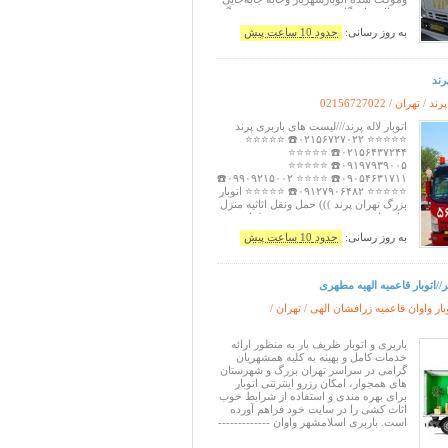
یخچال ساید گاوصندوق بوفعه شیشه بزرگ
پیانو تردمیل وغیره اتوبار شهریار باکارگران
به روز رسانی:
حدود 10 ساعت پیش
آذری زبان وخوش اخلاق بسته‌بندی تضمینی
اتوبار شهریار حمل ونقل اثاثیه منزل
جابه‌جایی اسباب
رند
 پرند / تهران /
02156727022
اتوبار لاله پرند///لیست های باربری پرند
⭐⭐⭐⭐⭐ ۰۲۱۵۶۷۲۷۰۲۲☎️ ⭐⭐⭐⭐⭐
۰۲۱۵۶۴۳۷۲۴۴☎️ ⭐⭐⭐⭐⭐
۰۹۱۹۷۹۳۹۰۰۵☎️ ⭐⭐⭐⭐⭐
۰۹۰۵۴۶۳۱۷۱۱☎️ ⭐⭐⭐⭐ ۰۹۹۰۹۲۱۵۰۰۲☎️
⭐⭐⭐⭐⭐ ۰۹۱۲۷۹۰۶۴۸۲☎️ ⭐⭐⭐⭐⭐ اتوبار
بزرگ تهران پرند ))) حمل ونقل اثاثیه منزل
جابه‌جایی خونه جهیزیه عروس مبلمان
اداری وشرکتها باماشین مسقف پتودار
به روز رسانی:
حدود 10 ساعت پیش
وموکت شده خاور نیسان وانت کامیون
ایسوزو کامیونت شهروشهرستان شبانه روز
بامجوزرسمی ازاتحادیه بابیمه وبارن
//اتوبار قاعمیه الهیه مطهری
ار واوان قاعمیه زرافشان الهی / تهران /
باربری و اتوبار ظریف بار به منظور ارائه
خدمات کامل و بهینه به کلیه همشهریان
گرامی در سراسر تهران بزرگ و شهرستان
های همجوار، امکان رزرو اینترنتی اتوبار
برای بهره مندی و استفاده از شرایط خوب
اثاث کشی را در سایت خود فراهم آورده
است. باربری اسلامشهر واوان -------------
--------------- ۰۲۱۵۶۴۳۷۲۴۴☎️