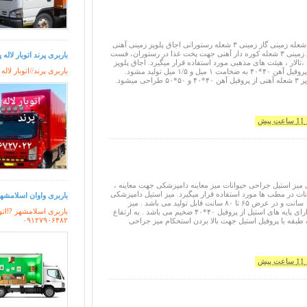
اجاق پلوپز آهنی سه شعله زمینی گاز زمینی ۳ شعله رستورانی اجاق پلوپز زمینی آهنی
۳ شعله ساده و اجاق زمینی ۳ شعله کوره دار آهنی جهت پخت غذا در رستوران، فست
باربری پرند اتوبار لاله پ
 ،تالار ، هیئت های مذهبی مورد استفاده قرار میگیرد. اجاق پلوپز
باربری پرند//اتوبار لاله
زمینی آهنی از جنس پروفیل آهن ۴۰*۴۰ به ضخامت ۱ میل و ۱/۵ میل تولید مشود.
شاخک های اجاق پلوپز ۳ شعله آهنی از پروفیل آهن ۴۰*۴۰ و ۵۰*۵۰ طراحی میشود.
یش
 میز استیل جراحی حیوانات میز معاینه دامپزشکی جهت معاینه ،
ات در مطب ها مورد استفاده قرار میگیرد. میز استیل دامپزشکی
باربری واوان اسلامشهر
در طول ۱ متر تا ۱۹۰ سانت و در عرض ۶۵ تا ۸۰ سانت قابل تولید می باشد . میز
باربری اسلامشهر ⁉️اتوب
جراحی دامپزشکی دارای پایه های استیل از پروفیل ۴۰*۴۰ ضخیم می باشد . به ارتفاع
۰۹۱۲۷۹۰۶۴۸۲
ک طبقه با پروفیل استیل جهت بالا بردن استحکام میز جراحی
یش