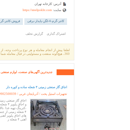
آدرس:
کارخانه تهران
سایت:
https://steelpokht.com
کانتر-گرم-4-لگن-پایدار-برقی
فروش-کانتر-گرم-4-لگن-پایدار-
اشتراک گذاری
گزارش تخلف
لطفا پیش از انجام معامله و هر نوع پرداخت وجه، از 
360، هیچ‌گونه منفعت و مسئولیتی در قبال معامله شما ندارد. با مطالعه
جدیدترین آگهی‌های
صنعت،
لوازم صنعتی
اجاق گاز صنعتی زمینی ۴ شعله ساده و کوره دار
تجهیزات استیل پخت / آذربایجان غربی /
9902500039
و اجاق 
،کترینگ،تهیه غذا ،تا
آهنی ۴ شعله ز