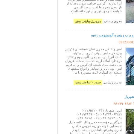
آنرا ندارید، اگر می خواهید بدون دغدغه از
باز بودن پنجره ها لذت ببرید، اگر می
خواهید با وجود توری از نور خانه کاسته
نشود و به زیبایی نما و پنجره های شما
آسیبی نرسد: ما به شما توری پلیسه دبل
به روز رسانی:
حدود 7 ساعت پیش
فریم با تنوع رنگی بالا را پیشنهاد می کنیم
که تنها توری
ب و پنجره آلومینیوم و upvc
09123008
امین واعظی مجری نمای شیشه ای (کرتین
وال، فریم لس، یونی تایز و ...) و تولید
کننده انواع درب و پنجره آلومینیوم و upvc
دوجداره آماده ارایه خدمات به شما عزیزان
می باشد. نمای شیشه ای کرتین وال، فریم
لس، یونی تایز و اسپایدر و انواع سقفهای
شیشه ای اسکای لایت مشاوره با ما،
انتخاب با شما
به روز رسانی:
حدود 7 ساعت پیش
شهریار
/
۰۹۱۲۷۹۰۶۴۸۲
اتوبار شهریار (۰۲۱۶۵۲۲۰۰۳۶)
(۰۹۱۲۷۹۰۶۴۸۲) (۰۹۱۹۷۹۳۹۰۰۵)
(۰۹۹۰۹۲۱۴۰۰۵) (۰۹۹۰۹۲۱۵۰۰۲)
بزرگترین مؤسسه حمل ونقل اثاثیه منزل
جابه‌جایی خونه جهیزیه عروس مبلمان
اداری وشرکتها باماشین مسقف پتودار
وموکت شده اتوبارشهریار وجابه جابه‌جایی