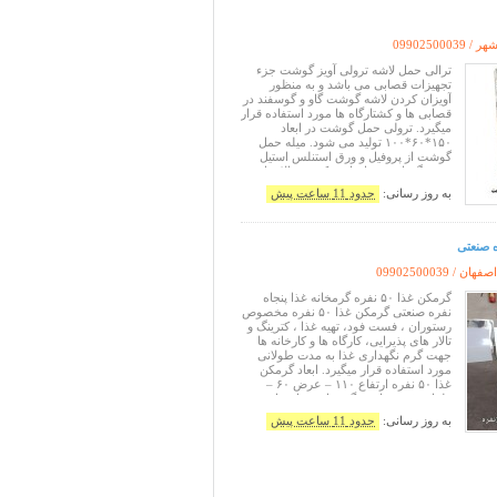
شهر /
09902500039
ترالی حمل لاشه ترولی آویز گوشت جزء
تجهیزات قصابی می باشد و به منظور
آویزان کردن لاشه گوشت گاو و گوسفند در
قصابی ها و کشتارگاه ها مورد استفاده قرار
میگیرد. ترولی حمل گوشت در ابعاد
۱۵۰*۶۰*۱۰۰ تولید می شود. میله حمل
گوشت از پروفیل و ورق استنلس استیل
ضد زنگ با قیمت ارزان و کیفیت بالا ساخته
می شود. ترولی آویز گوشت دارای ۴ عدد
به روز رسانی:
حدود 11 ساعت پیش
قلاب یا چنگک آویز گوشت می باشد که به
صورت متحرک قابلیت جابه جایی را
ه صنعتی
اصفهان /
09902500039
گرمکن غذا ۵۰ نفره گرمخانه غذا پنجاه
نفره صنعتی گرمکن غذا ۵۰ نفره مخصوص
رستوران ، فست فود، تهیه غذا ، کترینگ و
تالار های پذیرایی، کارگاه ها و کارخانه ها
جهت گرم نگهداری غذا به مدت طولانی
مورد استفاده قرار میگیرد. ابعاد گرمکن
غذا ۵۰ نفره ارتفاع ۱۱۰ – عرض ۶۰ –
طول ۶۰ می باشد. گرمخانه غذا پنجاه نفره
دارای ۵ عدد طبقه شلف متحرک آبکاری
به روز رسانی:
حدود 11 ساعت پیش
شده می باشد. در هر طبقه ۱۰ عدد ظرف
غذای آلومینیومی قرار