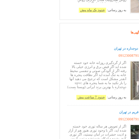
هیدرولیک و ... با 12 ماه گارانتی. برای
دریافت مشاوره رایگان و دریافت قیمت
به روز رسانی:
حدود یک ماه پیش
تماس بگیرید
هی‌ها
دوجداره در تهران
09123008791
اگر از گردگیری روزانه خانه خود خسته
شده اید اگر قبض برق و انرژی خیلی بالا
رفته اگر از آلودگی صوتی و تنفسی محیط
خانه به تنگ آمده اید اگر نظافت پنجره ها
آنقدر مشکل است که ترجیح می دهید آنها
را باز نکنید ما به شما پنجره های upvc
دوجداره با بهترین برند ایرانی (ویستا بست)
را پیشنهاد می کنیم. با تعویض پنجره های
قدیمی بدون تخریب در اسرع وقت و با
به روز رسانی:
حدود 7 ساعت پیش
بهترین کیفیت با تضمین ده ساله (بدون
پرسش) آسودگی ر
ریم در تهران
09123008791
اگر از تعویض هر ساله توری خود خسته
شده اید، اگر با وجود توری هنوز هم از آزار
و اذیت حشرات در امان نیستید، اگر توری
کثیف شده و امکان شستشو و تمیز کردن