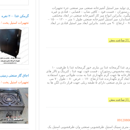
ری تولید میز استیل آشپزخانه صنعتی میز صنعتی جزء تجهیزات
 رستوران – فست فود – کافی شاپ – قصابی – قنادی و غیره
یرد. بنابراین انواع میز کار آشپزخانه صنعتی در ابعاد مختلفی
گرمکن غذا ۲۰۰ نفره
تولید می شود. ابعاد استاندارد میز استیل آشپزخانه صنعتی طول ۱ متر – ۱۲۰ – ۱۵۰ –
تجهیزات استیل پخت / ا
۱۹۰ سانت و عرض ۶۵ – ارتفاع ۹۰ می باشد. بنابراین ابعاد میز استیل قنادی در ابعاد
یش
دستگاه گرمکن بن ماری غذا گرمخانه غذا بن ماری خور گرمخانه غذا با ظرفیت ۱۰
 بن ماری در ۵ طبقه مخصوص رستوران ، فست فود، تهیه غذا ، کترینگ و تالار های
و کارخانه ها جهت گرم نگهداری غذا به مدت طولانی مورد استفاده
اجاق گاز صنعتی زمینی ۴ شعله ساده و کوره دا
قرار میگیرد. همچنین ابعاد گرم نگهدارنده غذا ارتفاع ۱۷۰ – عرض ۸۰ – طول ۷۰ می
تجهیزات استیل پخت / آ
باشد. زیرا دستگاه هات بن ماری صنعتی دارای ۵ طبقه ریلی جهت قرار دادن لگن ها به
یش
0912080
ک متری سینک استیل ظرفشویی صنعتی وان ظرفشویی استیل یک