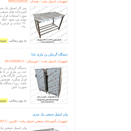
تجهیزات استیل پخت / همدان /
09902500039
میز کار استیل یک مت
آشپزخانه های صنعتی
مورد استفاده قرار میگ
۹۰*
به روز رسانی:
حدود 11 ساعت پ
دستگاه گرمکن بن ماری غذا
تجهیزات استیل پخت / خوزستان /
09120808613
عدد
پذیرایی، کارگاه ها 
صورت کش
به روز رسانی:
حدود 11 ساعت پ
وان استیل صنعتی یک متری
تجهیزات آشپزخانه صنعتی استیل پخت / فارس /
8613
وان استیل صنعتی ی