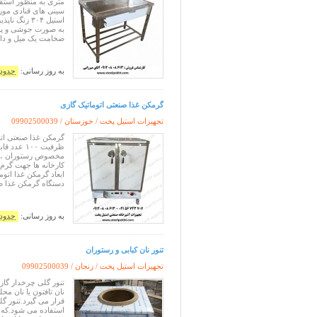
متری به منظور استف
سینی های قنادی مورد
ضخامت یک میل و دا
به روز رسانی:
حدود 11 ساعت پ
گرمکن غذا صنعتی اتوماتیک گازی
تجهیزات استیل پخت / خوزستان /
09902500039
گرمکن غذا صنعتی اتو
مخصوص رستوران ، فست
کارخانه ها جهت گرم 
دستگاه گرمکن غذا ص
به روز رسانی:
حدود 11 ساعت پ
تنور نان کبابی و رستوران
تجهیزات استیل پخت / زنجان /
09902500039
تنور گلی چرخدار گاز
نان تافتون یا نان مح
قرار می گیرد.تنور گل
استفاده می شود.که ب