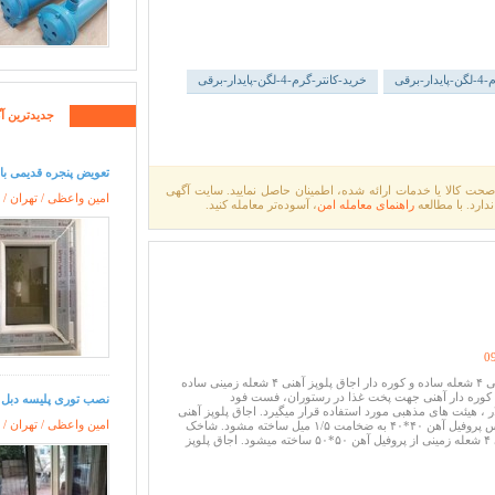
برقی
خرید-کانتر-گرم-4-لگن-پایدار-برقی
جدیدترین آگ
تعویض پنجره قدیمی با 
صحت کالا یا خدمات ارائه شده، اطمینان حاصل نمایید. سایت آگهی
امین واعظی / تهران /
راهنمای معامله امن
، آسوده‌تر معامله کنید.
0
اجاق گاز صنعتی زمینی ۴ شعله ساده و کوره دار اجاق پلوپز آهنی ۴ شعله زمینی ساده
پلوپز ۴ شعله کوره دار آهنی جهت پخت غذا در رستوران، فست فود
نصب توری پلیسه دبل ف
لار ، هیئت های مذهبی مورد استفاده قرار میگیرد. اجاق پلوپز آهنی
امین واعظی / تهران /
۴ شعله زمینی از جنس پروفیل آهن ۴۰*۴۰ به ضخامت ۱/۵ میل ساخته مشود. شاخک
های اجاق پلوپز آهنی ۴ شعله زمینی از پروفیل آهن ۵۰*۵۰ ساخته میشود. اجاق پلوپز