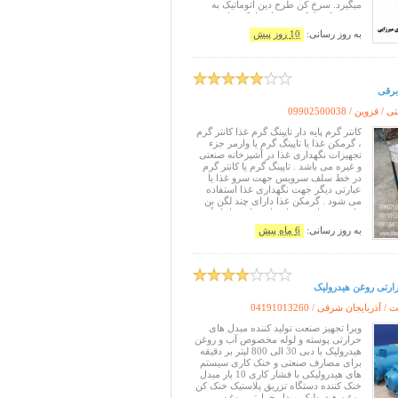
میگیرد. سرخ کن طرح دین اتوماتیک به
صورت اتوماتیک و غیر اتوماتیک ساخته می
شود. سرخ کن طرح دین اتوماتیک دارای
به روز رسانی:
10 روز پیش
یک مخزن روغن ۱۸ تا ۲۰ لیتری می باشد.
سرخکن طرح دین جهت سرخ کردن مواد
غذایی دارای
ی / قزوین /
09902500038
کانتر گرم پایه دار تاپینگ گرم غذا کانتر گرم
، گرمکن غذا یا تاپینگ گرم یا وارمر جزء
تجهیزات نگهداری غذا در آشپزخانه صنعتی
و غیره می باشد . تاپینگ گرم یا کانتر گرم
در خط سلف سرویس جهت سرو غذا یا
عبارتی دیگر جهت نگهداری غذا استفاده
می شود . گرمکن غذا دارای چند لگن بن
ماری می باشد زیرا مواد غذایی داخل آن
نگهداری می شود. کانتر غذا دارای لگن
به روز رسانی:
6 ماه پیش
استیل با شیر تخلیه می باشد زیرا داخل آن
آب قرار میگ
ارتی روغن هیدرولیک
 / آذربایجان شرقی /
04191013260
ویرا تجهیز صنعت تولید کننده مبدل های
حرارتی پوسته و لوله مخصوص آب و روغن
هیدرولیک با دبی 30 الی 800 لیتر بر دقیقه
برای مصارف صنعتی و خنک کاری سیستم
های هیدرولیکی با فشار کاری 10 بار مبدل
خنک کننده دستگاه تزریق پلاستیک خنک کن
روغن هیدرولیک مبدل حرارتی روغن