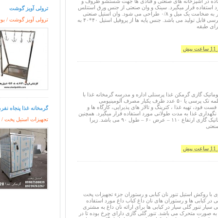
اده در آشپزخانه های صنعتی و قنادی ها جهت شستشو ظروف و
 استفاده قرار میگیرد. سینک و وان صنعتی از جنس ورق استنلس
ترولی آویز گوشت
استیل ۳۰۴ زنگ ناپذیر به ضخامت یک میل و ۰/۸ طراحی می شود. وان استیل صنعتی
ترولی آویز گوشت / بو
به صورت جوشی و پرسی قابل تولید می باشد. جنس پایه ها از پروفیل استیل ۴۰*۴۰ به
رای طبقه
یش
ماتیک گازی گرمکن غذا پرسنلی اداره و مدرسه گرمخانه غذا با
ظرفیت ۱۰۰ عدد قابلمه تک پرسی یا ۵۰ عدد ظرف یکبار مصرف آلومینیومی
 فود، تهیه غذا ، کترینگ و تالار های پذیرایی، کارگاه ها و
گرمخانه غذا پنجاه نفر
نگهداری غذا به مدت طولانی مورد استفاده قرار میگیرد. همچنین
تجهیزات استیل پخت / 
ابعاد گرمکن غذا اتوماتیک گازی ارتفاع ۱۱۰ – عرض ۶۰ – طول ۹۰ می باشد. زیرا
نعتی
یش
ی با روکش استیل تنور نان کبابی و رستوران جزء تجهیزات پخت
لی در کبابی ها و رستوران های نان داغ کباب داغ مورد استفاده
ی سیار تنور گلی سیار در کبابی ها برای ارائه نان داغ به مشتری
ه صورت متحرک می باشد. تنور گلی گازی دارای چرخ بوده تا در