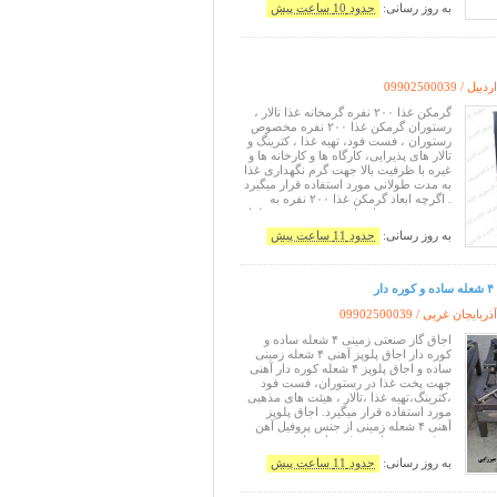
۰۲۱۵۶۷۲۷۰۲۲☎️ ۰۹۰۵۴۶۳۱۷۱۱☎️
به روز رسانی:
حدود 10 ساعت پیش
۰۹۱۹۷۹۳۹۰۰۵☎️ ۰۹۹۰۹۲۱۴۰۰۵☎️
۰۹۹۰۹۲۱۵۰۰۲☎️ ۰۹۰۱۲۴۶۸۴
ردبیل /
09902500039
گرمکن غذا ۲۰۰ نفره گرمخانه غذا تالار ،
رستوران گرمکن غذا ۲۰۰ نفره مخصوص
رستوران ، فست فود، تهیه غذا ، کترینگ و
تالار های پذیرایی، کارگاه ها و کارخانه ها و
غیره با ظرفیت بالا جهت گرم نگهداری غذا
به مدت طولانی مورد استفاده قرار میگیرد
. اگرچه ابعاد گرمکن غذا ۲۰۰ نفره به
صورت حدودی ارتفاع ۲۰۰-عرض ۷۰-طول
۱۶۰ می باشد زیرا این ابعاد بر اساس
به روز رسانی:
حدود 11 ساعت پیش
سفارش مشتری قابل تغییر می باشد
همچنین گرمخانه غذا دوی
ر
ذربایجان غربی /
09902500039
اجاق گاز صنعتی زمینی ۴ شعله ساده و
کوره دار اجاق پلوپز آهنی ۴ شعله زمینی
ساده و اجاق پلوپز ۴ شعله کوره دار آهنی
جهت پخت غذا در رستوران، فست فود
،کترینگ،تهیه غذا ،تالار ، هیئت های مذهبی
مورد استفاده قرار میگیرد. اجاق پلوپز
آهنی ۴ شعله زمینی از جنس پروفیل آهن
۴۰*۴۰ به ضخامت ۱/۵ میل ساخته مشود.
شاخک های اجاق پلوپز آهنی ۴ شعله زمینی
به روز رسانی:
حدود 11 ساعت پیش
از پروفیل آهن ۵۰*۵۰ ساخته میشود. اجاق
پلوپز آهنی ۴ شعله ز