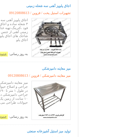
اجاق پلوپز آهنی سه شعله زمینی
تجهیزات استیل پخت / قزوین /
09120808613
فود ،کترینگ،تهیه غذا
اجاق پلو
به روز رسانی:
حدود 11 ساعت پ
میز معاینه دامپزشکی
میز معاینه دامپزشکی / قزوین /
09120808613
میز معاینه دامپزشکی
جراحی و اصلاح حیوان
۱۰ سانت از زمین ی
حیوانات طراحی می
به روز رسانی:
حدود 11 ساعت پ
تولید میز استیل آشپزخانه صنعتی