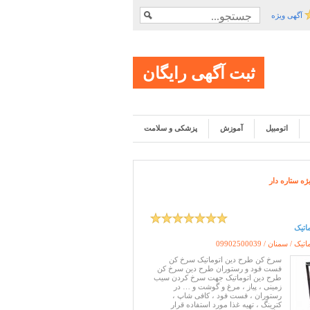
آگهی ویژه
ثبت آگهی رایگان
اتومبیل
آموزش
پزشکی و سلامت
ژه ستاره دار
اتیک
تیک / سمنان /
09902500039
سرخ کن طرح دین اتوماتیک سرخ کن
فست فود و رستوران طرح دین سرخ کن
طرح دین اتوماتیک جهت سرخ کردن سیب
زمینی ، پیاز ، مرغ و گوشت و … در
رستوران ، فست فود ، کافی شاپ ،
کترینگ ، تهیه غذا مورد استفاده قرار