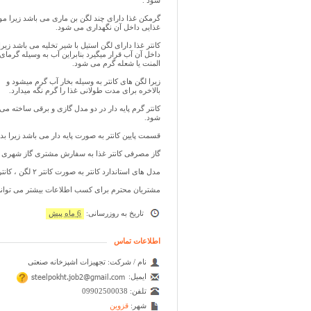
شود .
گرمکن غذا دارای چند لگن بن ماری می باشد زیرا مو
غذایی داخل آن نگهداری می شود.
کانتر غذا دارای لگن استیل با شیر تخلیه می باشد زیرا
داخل آن آب قرار میگیرد بنابراین آب به وسیله گرمای
المنت یا شعله گرم می شود.
زیرا لگن های کانتر به وسیله بخار آب گرم میشود و
بالاخره برای مدت طولانی غذا را گرم نگه میدارد.
کانتر گرم پایه دار در دو مدل گازی و برقی ساخته می
شود.
قسمت پایین کانتر به صورت پایه دار می باشد زیرا 
گاز مصرفی کانتر غذا به سفارش مشتری گاز شهری و
مدل های استاندارد کانتر به صورت کانتر ۲ لگن ، کانتر ۳ لگن ، کانتر ۴ لگن و کانتر ۵ لگن طراحی می شود.
مشتریان محترم برای کسب اطلاعات بیشتر می توانن
تاریخ به روزرسانی:
6 ماه پیش
اطلاعات تماس
نام / شرکت:
تجهیزات اشپزخانه صنعتی
ایمیل:
تلفن:
09902500038
شهر:
قزوین