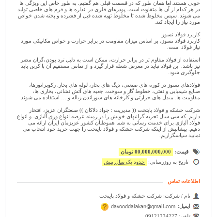
خوبی هستند.اما همان ‌طور که در قسمت قبلی هم گفتیم. به‌ طور خاص این ویژگی‌ ها
در هر کدام از آن ‌ها متفاوت است. پودرهای فلزی در اندازه‌ ها و فرم ‌های خاصی تولید
می ‌شوند. سپس مخلوط ‌شده تا مخلوط تهیه شده قبل از فشرده و پخته شدن خواص
مورد نیاز را ایجاد کند.
کاربرد فولاد نسوز
کاربرد فولاد نسوز، بر اساس میزان مقاومت در برابر حرارت و خواص مکانیکی مورد
نیاز فولاد است.
استفاده از فولاد مقاوم تر در برابر حرارت، ممکن است به دلیل ترد بودن،گران مضر
نیز باشد. این فولاد نباید در معرض شعله قرار گیرد و از تماس مستقیم آن با کربن باید
جلوگیری شود.
فولادهای نسوز در کوره های صنعتی، دیگ های بخار، لوله های بخار. رکوپراتورها،
صنایع شیمیایی و نفتی، خطوط گاز و سوخت. جعبه های آتش نشانی، بخاری ها،
مقاومت ها. مبدل های حرارتی و کارخانه های سوزاندن زباله و … استفاده می شوند.
شرکت خشکه و فولاد پایتخت (( مدیریت : جواد دلاکان )) صنعتگران عزیز، افتخار
داریم. که سی سال تجربه گرانبهای خویش را در زمینه عرضه انواع ورق آلیاژی. و انواع
فولاد آلیاژی برای خدمت رسانی به شما هموطنان کشور عزیزمان ایران ارائه می
دهیم. پیشاپیش از اینکه شرکت خشکه و فولاد پایتخت را جهت خرید خود انتخاب می
نمایید سپاسگزاریم.
قیمت:
00,000,000,000 تومان
تاریخ به روزرسانی:
حدود یک سال پیش
اطلاعات تماس
نام / شرکت:
شرکت خشکه و فولاد پایتخت
ایمیل:
تلفن:
09121224227