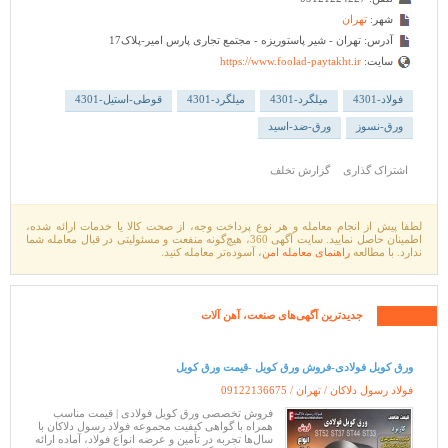
شهر:
تهران
آدرس:
تهران - شیر پاستوریزه - مجتمع تجاری پارس امیر-پلاک17
سایت:
https://www.foolad-paytakht.ir
فولاد-4301
میلگرد-4301
میلگرد-4301
قوطی-استیل-4301
ورق-نسوز
ورق-ضد-اسید
اشتراک گذاری
گزارش تخلف
لطفا پیش از انجام معامله و هر نوع پرداخت وجه، از صحت کالا یا خدمات ارائه شده،
اطمینان حاصل نمایید. سایت آگهی 360، هیچ‌گونه منفعت و مسئولیتی در قبال معامله شما
ندارد. با مطالعه
راهنمای معامله امن
، آسوده‌تر معامله کنید.
جدیدترین آگهی‌های
صنعت،
آهن آلات
ورق کویل فولادی-فروش ورق کویل -قیمت ورق کویل
فولاد رسول دلاکان / تهران /
09122136675
فروش تخصصی ورق کویل فولادی | قیمت مناسب
همراه با گواهی کیفیت مجموعه فولاد رسول دلاکان با
سال‌ها تجربه در تأمین و عرضه انواع فولاد، آماده ارائه