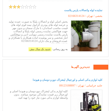
نماینده لوله واتصالات پارس پلاست
بخشی / تهران /
02166314124
پخش اصلی لوله و اتصالات پلیکا به صورت عمده تولید
و عرضه لوله های پودری گرانول نیمه قوی لوله های
قیمت مناسب استاندارد با مارک سمنان و بدون مهر
جهت هواکشی نماینده رسمی لوله پلیکا و اتصالات
پارس پلاست نماینده رسمی نیوپایپ اذین و نیوفلکس
انبار شخصی و سر پوشیده اماده همکاری با همکاران و
عمده فروشان و بنک داران 02166314124
02166244312
به روز رسانی:
حدود یک سال پیش
جدیدترین آگهی‌ها
کلیه لوازم یدکی اصلی و اورجینال لیفتراک دوو و دوسان و هیوندا
حامد خراسانی / تهران /
09123188897
کلیه لوازم یدکی لیفتراک دوو دوسان و هیوندا اصلی و
اورجینال زیر قیمت نمایندگی موجود میباشد. بدون
واسطه لوازم یدکی مورد نیاز خود را تهیه کنید.