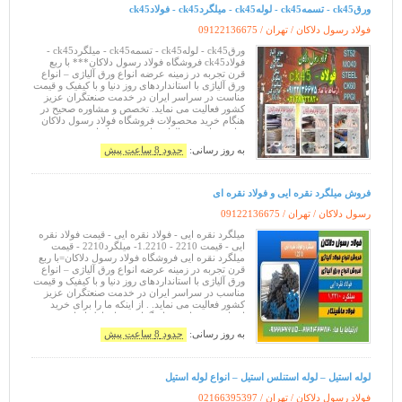
ورقck45 - تسمهck45 - لولهck45 - میلگردck45 - فولادck45
فولاد رسول دلاکان / تهران /
09122136675
ورقck45 - لولهck45 - تسمهck45 - میلگردck45 -
فولادck45 فروشگاه فولاد رسول دلاکان*** با ربع
قرن تجربه در زمینه عرضه انواع ورق آلیاژی – انواع
ورق آلیاژی با استانداردهای روز دنیا و با کیفیک و قیمت
مناست در سراسر ایران در خدمت صنعتگران عزیز
کشور فعالیت می نماید. تخصص و مشاوره صحیح در
هنگام خرید محصولات فروشگاه فولاد رسول دلاکان
توانسته است سالها رضایت مشتریانمان در صنعت
کشور عزیزمان ایران را به ار
به روز رسانی:
حدود 8 ساعت پیش
فروش میلگرد نقره ایی و فولاد نقره ای
رسول دلاکان / تهران /
09122136675
میلگرد نقره ایی - فولاد نقره ایی - قیمت فولاد نقره
ایی - قیمت 2210 - 1.2210- میلگرد2210 - قیمت
میلگرد نقره ایی فروشگاه فولاد رسول دلاکان=با ربع
قرن تجربه در زمینه عرضه انواع ورق آلیاژی – انواع
ورق آلیاژی با استانداردهای روز دنیا و با کیفیک و قیمت
مناسب در سراسر ایران در خدمت صنعتگران عزیز
کشور فعالیت می نماید. . از اینکه ما را برای خرید
انتخاب می نمایید سپاسگزاریم. . ارتباط با ما:
۰۹۱۲۲۱۳۶۶۷۵-
به روز رسانی:
حدود 8 ساعت پیش
لوله استیل – لوله استنلس استیل – انواع لوله استیل
فولاد رسول دلاکان / تهران /
02166395397