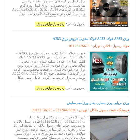
ورق کویل در گریدهای متنوع و با قیمت رقابتی
می‌باشد. انواع محصولات - ورق کویل نورد گرم
(HRC) در گریدهای A283,Ck45,ST37، ST52، A516
و... - ورق کویل نورد سرد (CRC) و روغنی - ورق
گالوانیزه با استاندارد DX51D - ورق مخصوص
لوله‌سازی API (X42 تا X80)
به روز رسانی:
حدود 8 ساعت پیش
ورق A283 فولاد A283 فولاد مخزنی فروش ورق A283
فولاد رسول دلاکان / تهران /
09122136675
فروش فولاد A283 ((قیمت مناسب)) ورق A283 –
فولاد A283 – فولاد پلسازی- ASTM A283-فولاد
کشتی سازی – فولاد اسکله سازی- ورق مخزنی –
فولاد مخزنی ورق فولادی A283 از پر کاربرد ترین
ورق های فولادی فلزی در صنعت محصوب می گردد.
و در گریدهای مختلفی چون A283 Gr A , A283 Gr D
تولید و به بازار عرضه می گردد. عامل اصلی شکل
گیری گریدهای مختلف این نوع ورق فولادی میزان و
مقدار کربن آن می باشد. فولاد A283 یک ور
به روز رسانی:
حدود 8 ساعت پیش
ورق دریایی-ورق مخازن بخار-ورق ضد سایش
فروشگاه فولاد رسول دلاکان / تهران /
09122136675 - 02128423820
فروشگاه فولاد رسول دلاکان ارتباط با ما:
09122136675 - 02128423820 فولاد رسول دلاکان
به مدیریت جناب آقای رسول دلاکان با سابقه ­ایی 20
ساله و تجربه­ ایی گرانبها در زمینه عرضه انواع آلیاژ
فولادی، و فولاد ضد سایش،ورق دریایی، ورق نسوز،
ورق مخازن بخار، در سطح کشور فعالیت می­نماید: