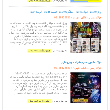
به روز رسانی:
حدود 8 ساعت پیش
ورقmo40 - فولادmo40 - میلگردmo40 - تسمهmo40 - لولهmo40
فولاد رسول دلاکان / تهران /
02128423820
ورقmo40 - میلگردmo40 - فولادmo40 - تسمهmo40
- لولهmo40 فروشگاه فولاد رسول دلاکان ::::: با ربع
قرن تجربه در زمینه عرضه انواع فولاد آلیاژی و انواع
ورق آلیاژی در سراسر ایران با استانداردهای روز دنیا و
کیفیک و قیمت مناسب در خدمت صنعتگران عزیز
کشور فعالیت می نماید. شماره های ارتباطی با ما:
۰۹۱۲۲۱۳۶۶۷۵ – ۰۲۱۲۸۴۲۳۸۲۰ برخی از محصولات
فروشگاه شامل: مونل- هسته نیکل- نیکل اینکونل-
ورق آلمینیوم
به روز رسانی:
حدود 8 ساعت پیش
فولاد ماشین سازی-فولاد خودروسازی
فولاد رسول دلاکان / تهران /
02128423820
فولاد ماشین سازی -فولاد سمانته-Mo40-Ck45-
1.7225-1.7735-1.6580-1.7147 صنایع ماشین سازی
یکی از مهمترین و بزرگترین صنایع موجود در دنیا به
شمار می رود. از کاربردی ترین مواد اولیه در صنعت
ماشین سازی می توان به انواع فولاد اشاره کرد.
فولادها با توجه به امکان آلیاژی بودن، دارای تنوع
بسیار زیادی هستند. صنایع ماشین سازی دومین
مصرف کننده بزرگ فولاد در دنیا صنایع ماشین سازی و
به خصوص خودروسازی هستند
به روز رسانی:
حدود 8 ساعت پیش