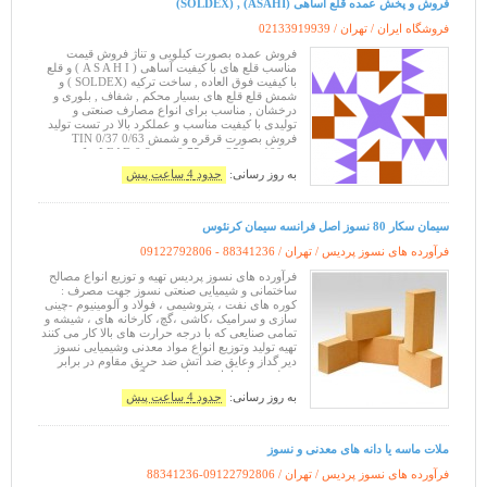
فروش و پخش عمده قلع آساهی (ASAHI) , (SOLDEX)
فروشگاه ایران / تهران /
02133919939
فروش عمده بصورت کیلویی و تناژ فروش قیمت
مناسب قلع های با کیفیت آساهی ( A S A H I ) و قلع
با کیفیت فوق العاده , ساخت ترکیه (SOLDEX ) و
شمش قلع قلع های بسیار محکم , شفاف , بلوری و
درخشان , مناسب برای انواع مصارف صنعتی و
تولیدی با کیفیت مناسب و عملکرد بالا در تست تولید
فروش بصورت قرقره و شمش 0/63 TIN 0/37
LEAD 0.8 mm 0.75 mm 250 gr 100 gr ترکیب:
Sn63 / Pb37 و Sn60 / Pb40 • هسته فلاکس
به روز رسانی:
حدود 4 ساعت پیش
سیمان سکار 80 نسوز اصل فرانسه سیمان کرنئوس
فرآورده های نسوز پردیس / تهران /
09122792806 - 88341236
فرآورده های نسوز پردیس تهیه و توزیع انواع مصالح
ساختمانی و شیمیایی صنعتی نسوز جهت مصرف :
کوره های نفت ، پتروشیمی ، فولاد و آلومینیوم -چینی
سازی و سرامیک ،کاشی ،گچ، کارخانه های ، شیشه و
تمامی صنایعی که با درجه حرارت های بالا کار می کنند
تهیه تولید وتوزیع انواع مواد معدنی وشیمیایی نسوز
دیر گداز وعایق ضد آتش ضد حریق مقاوم در برابر
شعله ودما شامل :سیمان نسوز گچ نسوز چسب نسوز
بتن نسوز فرانسه سیمانه
به روز رسانی:
حدود 4 ساعت پیش
ملات ماسه یا دانه های معدنی و نسوز
فرآورده های نسوز پردیس / تهران /
88341236-09122792806