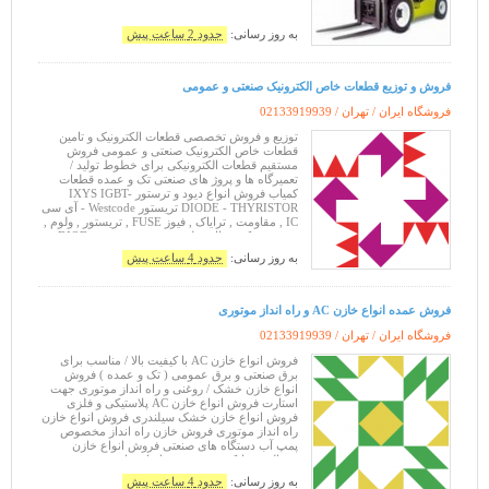
به روز رسانی:
حدود 2 ساعت پیش
فروش و توزیع قطعات خاص الکترونیک صنعتی و عمومی
فروشگاه ایران / تهران /
02133919939
توزیع و فروش تخصصی قطعات الکترونیک و تامین
قطعات خاص الکترونیک صنعتی و عمومی فروش
مستقیم قطعات الکترونیکی برای خطوط تولید /
تعمیرگاه ها و پروژ های صنعتی تک و عمده قطعات
کمیاب فروش انواع دیود و ترستور IXYS IGBT-
DIODE - THYRISTOR تریستور Westcode - آی سی
IC , مقاومت , ترایاک , فیوز FUSE , تریستور , ولوم ,
پین هدر , کریستال , رله , دیود , فست دیود DIOD ,
وریستور سفارش قطعات خاص الکترونیک
به روز رسانی:
حدود 4 ساعت پیش
فروش عمده انواع خازن AC و راه انداز موتوری
فروشگاه ایران / تهران /
02133919939
فروش انواع خازن AC با کیفیت بالا / مناسب برای
برق صنعتی و برق عمومی ( تک و عمده ) فروش
انواع خازن خشک / روغنی و راه انداز موتوری جهت
استارت فروش انواع خازن AC پلاستیکی و فلزی
فروش انواع خازن خشک سیلندری فروش انواع خازن
راه انداز موتوری فروش خازن راه انداز مخصوص
پمپ آب دستگاه های صنعتی فروش انواع خازن
یخچالی و مایکرو ویو فروش انواع خازن روغنی فروش
انواع خازن کولری ( آبی , اسپیلت ) فروش ا
به روز رسانی:
حدود 4 ساعت پیش