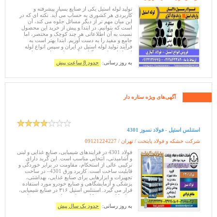
تولید لوله استیل یکی از صنایع بسیار پیشرفته و
کاربردی هر کشوری به حساب می آید. نکته ای که در
این میان مهم تر از دیگر مسائل جلوه می کند، آن
است که بتوانیم. در ابتدا و پیش از خرید این محصول
نسبت به آن اطلاعاتی هر چند کوچک و مختصر، اما
جامع و مفید را به دست آوریم. ابتدا بهتر است به
فرآیند تولید لوله استیل در ایران و سپس انواع لوله
اِستیل از نظر نوع آلیاژی آن بپردازیم. تا بهتر بتوانیم در
هنگام خرید
به روز رسانی:
حدود 8 ساعت پیش
آگهی‌های ویژه ستاره دار
استنلس استیل - فولاد نسوز 4301
شرکت خشکه و فولاد پایتخت / تهران /
09121224227
فولاد 4301 در فرایندهای شیمیایی، صنایع غذایی و لبنی
و آشامیدنی، انتخابی مناسب است. این گرید دارای
ترکیبی عالی از استحکام، مقاومت در برابر خوردگی و
قابلیت ساخت است. کاربرد ورق 4301– در ساخت
تجهیزات و ابزارهایی برای صنایع غذایی، بهداشتی،
پزشکی و آزمایشگاهی و صنایع خودرو مورد استفاده
قرار می گیرد. استنلس استیل ۳۱۶ در صنایع شیمیایی،
صنایع کاغذ و خمیرکاغذ. برای پردازش و توزیع مواد
غذایی و نوشیدنی
به روز رسانی:
حدود یک سال پیش