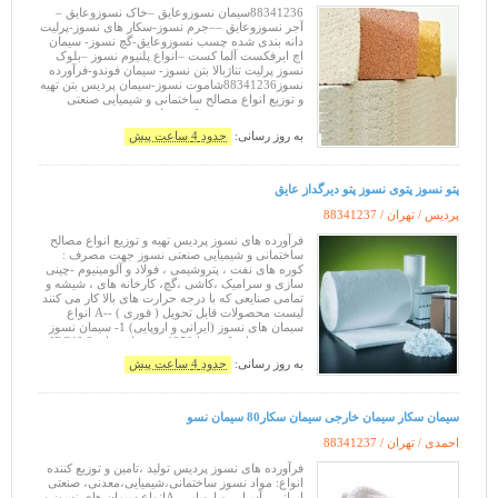
88341236سیمان نسوزوعایق –خاک نسوزوعایق –
آجر نسوزوعایق ––جرم نسوز-سکار های نسوز-پرلیت
دانه بندی شده چسب نسوزوعایق-گچ نسوز- سیمان
اچ ایرفکست آلما کست –انواع پلنیوم نسوز –بلوک
نسوز پرلیت تناژبالا بتن نسوز- سیمان فوندو-فرآورده
نسوز88341236شاموت نسوز-سیمان پردیس بتن تهیه
و توزیع انواع مصالح ساختمانی و شیمیایی صنعتی
نسوز جهت مصرف : کوره های نفت ، پتروشیمی ،
فولاد و الومینیوم چینی و سرامیک ، کاشی گچ ،
به روز رسانی:
حدود 4 ساعت پیش
پتو نسوز پتوی نسوز پتو دیرگداز عایق
پردیس / تهران /
88341237
فرآورده های نسوز پردیس تهیه و توزیع انواع مصالح
ساختمانی و شیمیایی صنعتی نسوز جهت مصرف :
کوره های نفت ، پتروشیمی ، فولاد و آلومینیوم -چینی
سازی و سرامیک ،کاشی ،گچ، کارخانه های ، شیشه و
تمامی صنایعی که با درجه حرارت های بالا کار می کنند
لیست محصولات قابل تحویل ( فوری ) --A انواع
سیمان های نسوز (ایرانی و اروپایی) 1- سیمان نسوز
جهت تعمیرات کوره تا 1250 درجه اصفهان IRC40 2-
سیمان نسوز
به روز رسانی:
حدود 4 ساعت پیش
سیمان سکار سیمان خارجی سیمان سکار80 سیمان نسو
احمدی / تهران /
88341237
فرآورده های نسوز پردیس تولید ،تامین و توزیع کننده
انواع: مواد نسوز ساختمانی،شیمیایی،معدنی، صنعتی
ایرانی ، آسیایی و اروپایی -Aانواع سیمان های نسوز و