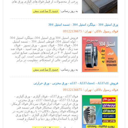
برخی از محصولات از قبیل:فولادهای آلیاژی ورق های
آلیاژی از ضخامت به میل: 3 میل الی 250 میل هم به
صورت برش و هم به صورت ب
به روز رسانی:
حدود 8 ساعت پیش
ورق استیل 304 - میلگرد استیل 304 - تسمه استیل 304
فولاد رسول دلاکان / تهران /
09122136675
فروش استیل 304 ورق استیل 304-.میلگرد استیل 304
– لوله استیل 304- قوطی استیل 304 – تسمه استیل
304.- فولاد 304 – فولاد نسوز – ورق نسوز – فولاد
ضد زنگ – فولاد زنگ نزن – ورق ضد اسید – فولاد ضد
اسید استیل ۳۰۴ در فرایندهای شیمیایی، صنایع غذایی
و لبنی و آشامیدنی، انتخابی مناسب است. این گرید
دارای ترکیبی عالی از استحکام، مقاومت در برابر
خوردگی و قابلیت ساخت است. کاربرد فولاد نسوز
کاربرد فولاد
به روز رسانی:
حدود 8 ساعت پیش
فروش a537 - A537class1 - A537cl1 - ورق مخزنی - ورق حرارتی
فولاد رسول دلاکان / تهران /
09122136675
فولادa537 - ورقa537 - فولاد آلیاژی - ورق آلیاژی -
ورقa537 CL1 - ورقa537 class1 - ورق مخزنی -
ورق حرارتی - فولاد ابزار-فولاد سردکار-فولاد گرمکار-
فولاد ماشینکار-فولاد سختکار-فولاد فنر-تسمه فنر
فروشگاه فولاد رسول دلاکان=|= با ربع قرن تجربه در
زمینه عرضه انواع فولاد آلیاژی آلیاژی – انواع ورق
آلیاژی با استانداردهای روز دنیا و با کیفیک و قیمت
مناسب در سراسر ایران در خدمت صنعتگران عزیز
کشور فعالیت می