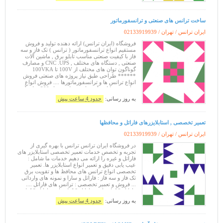
ساخت ترانس های صنعتی و ترانسفورماتور
ایران ترانس / تهران /
02133919939
فروشگاه (ایران ترانس) ارائه دهنده تولید و فروش
مستقیم انواع ترانسفورماتور ( ترانس ) تک فاز و سه
فاز با کیفیت صنعتی مناسب تابلو برق , ماشین آلات
صنعتی , دستگاه های مختلف , CNC .UPS و مصارف
گوناگون توان های مختلف از 100V تا 100VKA
****** طراحی طبق نیاز پروژه های صنعتی فروش
انواع ترانس ها و ترانسفورماتورها .... فروش انواع
ترانس در ولتاژ و آمپرهای مختلف .... از 300 میلی آمپر
الی 20/000 آمپر جهت مصا
به روز رسانی:
حدود 4 ساعت پیش
تعمیر تخصصی , استابلایزرهای فاراتل و محافظها
ایران ترانس / تهران /
02133919939
در فروشگاه ایران ترانس ترانس با بهره گیری از
تجربه و تخصص خدمات تعمیر تخصصی استابلایزر های
فاراتل و غیره را ارائه می دهیم خدمات ما شامل :
عیب یابی دقیق و تعمیر انواع استابلایزر ها. تعمیر
تخصصی انواع ترانس های محافظ ها و تقویت برق
تک فاز و سه فاز : فاراتل و سارا و نمونه های وارداتی
... فروش و تعمیر تخصصی : ترانس های فاراتل ....
فاراتل 2 کیلو وات . فاراتل 6 کیلو وات. فاراتل 8 کیلو
وات . فار
به روز رسانی:
حدود 4 ساعت پیش