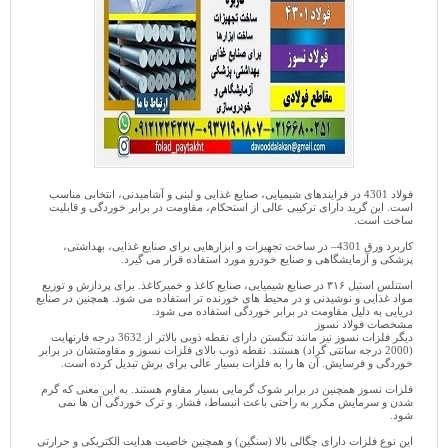
فولاد 4301 در فرایندهای شیمیایی، صنایع غذایی و لبنی و آشامیدنی، انتخابی مناسب
است. این گرید دارای ترکیبی عالی از استحکام، مقاومت در برابر خوردگی و قابلیت
ساخت است.
کاربرد ورق 4301– در ساخت تجهیزات و ابزارهایی برای صنایع غذایی، بهداشتی،
پزشکی و آزمایشگاهی و صنایع خودرو مورد استفاده قرار می گیرد.
استنلس استیل ۳۱۶ در صنایع شیمیایی، صنایع کاغذ و خمیرکاغذ. برای پردازش و توزیع
مواد غذایی و نوشیدنی و در محیط های خورنده تر استفاده می شود. همچنین در صنایع
دریایی به دلیل مقاومت در برابر خوردگی استفاده می شود.
مشخصات فولاد نسوز
دیگر فلزات نسوز نیز مانند تنگستن دارای نقطه ذوبی بالاتر از 3632 درجه فارنهایت
(2000 درجه سانتی ‌گراد) هستند. نقطه ذوب بالای فلزات نسوز و مقاومتشان در برابر
خوردگی و فرسایش. آن ‌ها را به فلزات بسیار عالی برای برش تبدیل کرده است.
فلزات نسوز همچنین در برابر شوک گرمایی بسیار مقاوم هستند. به این معنی که گرم
شدن و سرمایش مکرر به‌ راحتی باعث انبساط، فشار. و ترک‌ خوردگی آن‌ ها نمی
‌شود.
این نوع فلزات دارای چگالی بالا (سنگین) و همچنین خاصیت هدایت الکتریکی و حرارتی